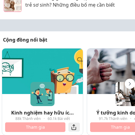
trẻ sơ sinh? Những điều bố mẹ cần biết
Cộng đồng nổi bật
Kinh nghiệm hay hữu íc...
Ý tưởng kinh do
88k Thành viên
·
60.1k Bài viết
91.7k Thành viên
·
Tham gia
Tham gia