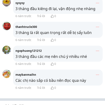
sysysy
3 tháng đầu kiêng đi lại, vận động nhẹ nhàng
6 năm trước
Trả lời
0
thanhtrucle300
3 tháng là rất quan trọng rất dễ bị sẩy luôn
6 năm trước
Trả lời
0
ngophuong121212
3 tháng đầu các mẹ nên chú ý nhiều nhé
6 năm trước
Trả lời
0
maybanmaihn
Các chị nào sắp có bầu nên đọc qua này
6 năm trước
Trả lời
0