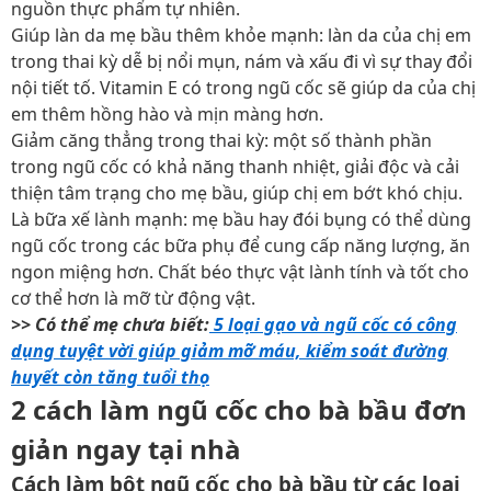
nguồn thực phẩm tự nhiên.
Giúp làn da mẹ bầu thêm khỏe mạnh: làn da của chị em
trong thai kỳ dễ bị nổi mụn, nám và xấu đi vì sự thay đổi
nội tiết tố. Vitamin E có trong ngũ cốc sẽ giúp da của chị
em thêm hồng hào và mịn màng hơn.
Giảm căng thẳng trong thai kỳ: một số thành phần
trong ngũ cốc có khả năng thanh nhiệt, giải độc và cải
thiện tâm trạng cho mẹ bầu, giúp chị em bớt khó chịu.
Là bữa xế lành mạnh: mẹ bầu hay đói bụng có thể dùng
ngũ cốc trong các bữa phụ để cung cấp năng lượng, ăn
ngon miệng hơn. Chất béo thực vật lành tính và tốt cho
cơ thể hơn là mỡ từ động vật.
>> Có thể mẹ chưa biết:
5 loại gạo và ngũ cốc có công
dụng tuyệt vời giúp giảm mỡ máu, kiểm soát đường
huyết còn tăng tuổi thọ
2 cách làm ngũ cốc cho bà bầu đơn
giản ngay tại nhà
Cách làm bột ngũ cốc cho bà bầu từ các loại