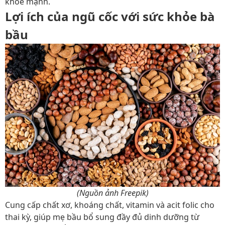
khỏe mạnh.
Lợi ích của ngũ cốc với sức khỏe bà
bầu
(Nguồn ảnh Freepik)
Cung cấp chất xơ, khoáng chất, vitamin và acit folic cho
thai kỳ, giúp mẹ bầu bổ sung đầy đủ dinh dưỡng từ