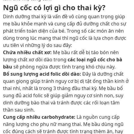
Ngũ cốc có lợi gì cho thai kỳ?
Dinh dưỡng thai kỳ là vấn đề vô cùng quan trọng giúp
mẹ bầu khỏe mạnh và cung cấp đủ dưỡng chất cho sự
phát triển toàn diện của bé. Trong số các món ăn nên
dùng trong lúc mang thai thì ngũ cốc là lựa chọn được
ưu tiên vì những lý do sau đây:
Chứa nhiều chất xơ:
Mẹ bầu rất dễ bị táo bón nên
lượng chất xơ dồi dào trong
các loại ngũ cốc cho bà
bầu
sẽ phòng ngừa được tình trạng khó chịu này.
Bổ sung lượng acid folic dồi dào:
Đây là dưỡng chất
quan giọng giúp tránh nguy cơ bị dị tật ống thần kinh ở
thai nhi, nhất là trong 3 tháng đầu thai kỳ. Mẹ bầu bổ
sung đủ acid folic sẽ giúp giảm nguy cơ sinh non, suy
dinh dưỡng bào thai và tránh được các rối loạn tâm
thần sau sinh.
Cung cấp nhiều carbohydrate:
Là nguồn cung cấp
năng lượng cho phụ nữ mang thai. Mẹ bầu dùng ngũ
cốc đúng cách sẽ tránh được tình trạng thèm ăn, hay