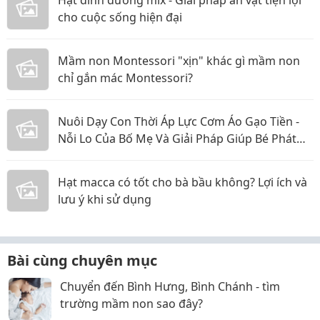
Hạt dinh dưỡng mix - Giải pháp ăn vặt tiện lợi
cho cuộc sống hiện đại
Mầm non Montessori "xịn" khác gì mầm non
chỉ gắn mác Montessori?
Nuôi Dạy Con Thời Áp Lực Cơm Áo Gạo Tiền -
Nỗi Lo Của Bố Mẹ Và Giải Pháp Giúp Bé Phát
Triển Toàn Diện
Hạt macca có tốt cho bà bầu không? Lợi ích và
lưu ý khi sử dụng
Bài cùng chuyên mục
Chuyển đến Bình Hưng, Bình Chánh - tìm
trường mầm non sao đây?