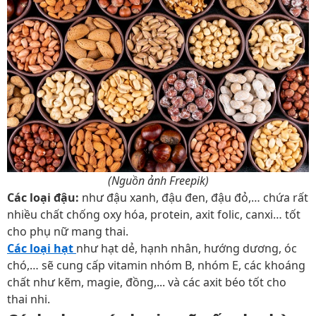
(Nguồn ảnh Freepik)
Các loại đậu:
như đậu xanh, đậu đen, đậu đỏ,… chứa rất
nhiều chất chống oxy hóa, protein, axit folic, canxi… tốt
cho phụ nữ mang thai.
Các loại hạt
như hạt dẻ, hạnh nhân, hướng dương, óc
chó,… sẽ cung cấp vitamin nhóm B, nhóm E, các khoáng
chất như kẽm, magie, đồng,... và các axit béo tốt cho
thai nhi.