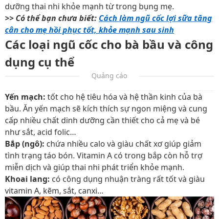
dưỡng thai nhi khỏe mạnh từ trong bụng mẹ.
>> Có thể bạn chưa biết:
Cách làm ngũ cốc lợi sữa tăng
cân cho mẹ hồi phục tốt, khỏe mạnh sau sinh
Các loại ngũ cốc cho bà bầu và công
dụng cụ thể
Quảng cáo
Yến mạch:
tốt cho hệ tiêu hóa và hệ thần kinh của bà
bầu. Ăn yến mạch sẽ kích thích sự ngon miệng và cung
cấp nhiều chất dinh dưỡng cần thiết cho cả mẹ và bé
như sắt, acid folic…
Bắp (ngô):
chứa nhiều calo và giàu chất xơ giúp giảm
tình trạng táo bón. Vitamin A có trong bắp còn hỗ trợ
miễn dịch và giúp thai nhi phát triển khỏe mạnh.
Khoai lang:
có công dụng nhuận tràng rất tốt và giàu
vitamin A, kẽm, sắt, canxi…