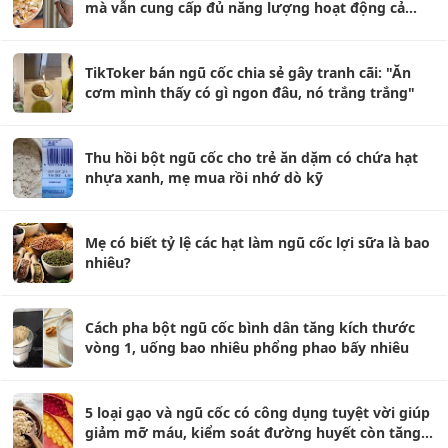
mà vẫn cung cấp đủ năng lượng hoạt động cả
ngày
TikToker bán ngũ cốc chia sẻ gây tranh cãi: "Ăn
cơm mình thấy có gì ngon đâu, nó trắng trắng"
Thu hồi bột ngũ cốc cho trẻ ăn dặm có chứa hạt
nhựa xanh, mẹ mua rồi nhớ dò kỹ
Mẹ có biết tỷ lệ các hạt làm ngũ cốc lợi sữa là bao
nhiêu?
Cách pha bột ngũ cốc bình dân tăng kích thước
vòng 1, uống bao nhiêu phổng phao bấy nhiêu
5 loại gạo và ngũ cốc có công dụng tuyệt vời giúp
giảm mỡ máu, kiểm soát đường huyết còn tăng