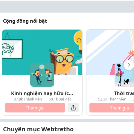
Cộng đồng nổi bật
Kinh nghiệm hay hữu íc...
Thời tr
87.9k Thành viên
·
60.1k Bài viết
52.3k Thành viên
·
Tham gia
Tham gia
Chuyên mục Webtretho