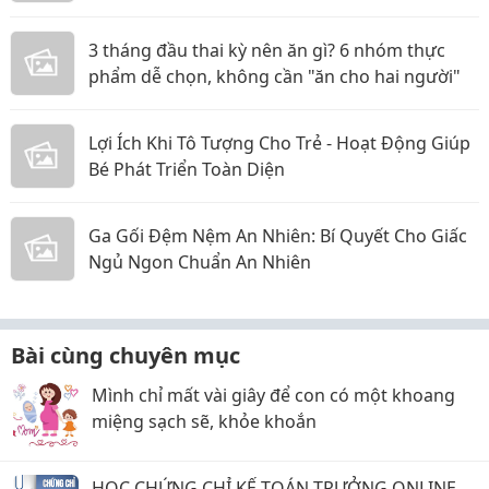
3 tháng đầu thai kỳ nên ăn gì? 6 nhóm thực
phẩm dễ chọn, không cần "ăn cho hai người"
Lợi Ích Khi Tô Tượng Cho Trẻ - Hoạt Động Giúp
Bé Phát Triển Toàn Diện
Ga Gối Đệm Nệm An Nhiên: Bí Quyết Cho Giấc
Ngủ Ngon Chuẩn An Nhiên
Bài cùng chuyên mục
Mình chỉ mất vài giây để con có một khoang
miệng sạch sẽ, khỏe khoắn
HỌC CHỨNG CHỈ KẾ TOÁN TRƯỞNG ONLINE