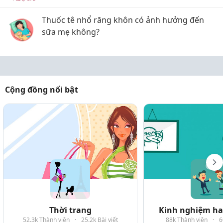
Thuốc tê nhổ răng khôn có ảnh hưởng đến
sữa mẹ không?
Cộng đồng nổi bật
Thời trang
Kinh nghiệm hay
52.3k Thành viên
·
25.2k Bài viết
88k Thành viên
·
6