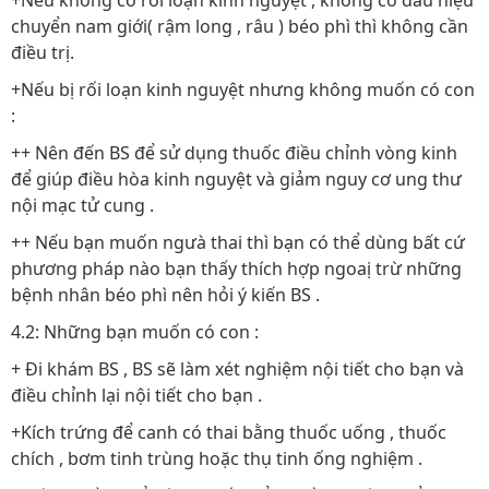
+Nếu không có rối loạn kinh nguyệt , không có dấu hiệu
chuyển nam giới( rậm long , râu ) béo phì thì không cần
điều trị.
+Nếu bị rối loạn kinh nguyệt nhưng không muốn có con
:
++ Nên đến BS để sử dụng thuốc điều chỉnh vòng kinh
để giúp điều hòa kinh nguyệt và giảm nguy cơ ung thư
nội mạc tử cung .
++ Nếu bạn muốn ngưà thai thì bạn có thể dùng bất cứ
phương pháp nào bạn thấy thích hợp ngoaị trừ những
bệnh nhân béo phì nên hỏi ý kiến BS .
4.2: Những bạn muốn có con :
+ Đi khám BS , BS sẽ làm xét nghiệm nội tiết cho bạn và
điều chỉnh lại nội tiết cho bạn .
+Kích trứng để canh có thai bằng thuốc uống , thuốc
chích , bơm tinh trùng hoặc thụ tinh ống nghiệm .