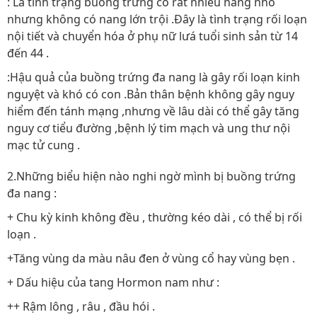
: Là tình trạng buồng trứng có rất nhiều nang nhỏ
nhưng không có nang lớn trội .Đây là tình trạng rối loạn
nội tiết và chuyển hóa ở phụ nữ lưá tuổi sinh sản từ 14
đến 44 .
:Hậu quả của buồng trứng đa nang là gây rối loạn kinh
nguyệt và khó có con .Bản thân bệnh không gây nguy
hiểm đến tánh mạng ,nhưng về lâu dài có thể gây tăng
nguy cơ tiểu đường ,bệnh lý tim mạch và ung thư nội
mạc tử cung .
2.Những biểu hiện nào nghi ngờ mình bị buồng trứng
đa nang :
+ Chu kỳ kinh không đều , thường kéo dài , có thể bị rối
loạn .
+Tăng vùng da màu nâu đen ở vùng cổ hay vùng bẹn .
+ Dấu hiệu của tang Hormon nam như :
++ Rậm lông , râu , đầu hói .