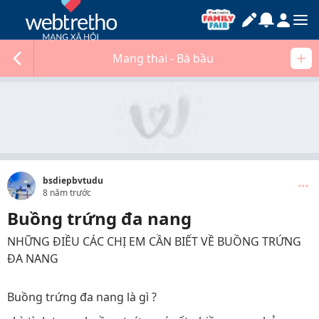
Mang thai - Bà bầu
bsdiepbvtudu
8 năm trước
Buồng trứng đa nang
NHỮNG ĐIỀU CÁC CHỊ EM CẦN BIẾT VỀ BUỒNG TRỨNG
ĐA NANG
Buồng trứng đa nang là gì ?