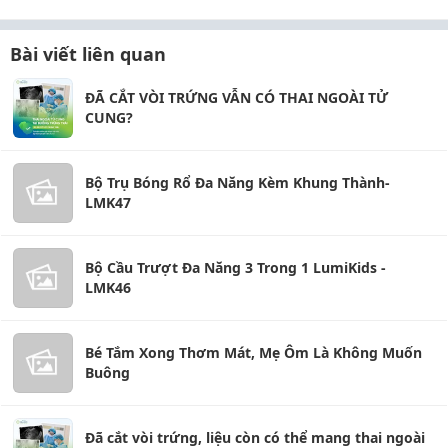
Bài viết liên quan
ĐÃ CẮT VÒI TRỨNG VẪN CÓ THAI NGOÀI TỬ
CUNG?
Bộ Trụ Bóng Rổ Đa Năng Kèm Khung Thành-
LMK47
Bộ Cầu Trượt Đa Năng 3 Trong 1 LumiKids -
LMK46
Bé Tắm Xong Thơm Mát, Mẹ Ôm Là Không Muốn
Buông
Đã cắt vòi trứng, liệu còn có thể mang thai ngoài