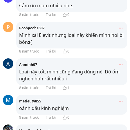
Cảm ơn mom nhiều nhé.
8 năm trước
Trả lời
0
P
Poohpooh1807
Mình xài Elevit nhưng loại này khiến mình hơi bị
bón:((
8 năm trước
Trả lời
0
A
Anminh07
Loại này tốt, mình cũng đang dùng nè. Đỡ ốm
nghén hơn rất nhiều í
8 năm trước
Trả lời
1
M
metieuty855
oánh dấu kinh nghiệm
8 năm trước
Trả lời
0