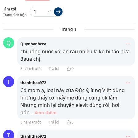
Tìm tới
/
1
Trang bình luận
Trang 1
Q
Quynhanhcea
chị uống nuớc với ăn rau nhiều là ko bị táo nữa
đaua chị
8 năm trước
Trả lời
0
T
thanhthao972
Có mom ạ, loại này của Đức ý, ít ng Việt dùng
nhưng thấy có mấy mẹ dùng cũng ok lắm.
Nhưng mình lại chuyển elevit dùng rồi, hơi
bón
...
Xem thêm
8 năm trước
Trả lời
0
T
thanhthao972