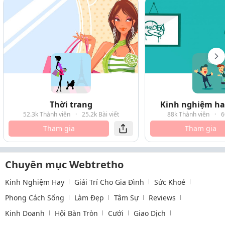
Thời trang
Kinh nghiệm hay
52.3k Thành viên
·
25.2k Bài viết
88k Thành viên
·
6
Tham gia
Tham gia
Chuyên mục Webtretho
Kinh Nghiệm Hay
Giải Trí Cho Gia Đình
Sức Khoẻ
Phong Cách Sống
Làm Đẹp
Tâm Sự
Reviews
Kinh Doanh
Hội Bàn Tròn
Cưới
Giao Dịch