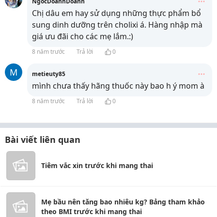
NgocDoanhDoanh
Chị dâu em hay sử dụng những thực phẩm bổ
sung dinh dưỡng trên cholixi á. Hàng nhập mà
giá ưu đãi cho các mẹ lắm.:)
8 năm trước
Trả lời
0
M
metieuty85
mình chưa thấy hãng thuốc này bao h ý mom à
8 năm trước
Trả lời
0
Bài viết liên quan
Tiêm vắc xin trước khi mang thai
Mẹ bầu nên tăng bao nhiêu kg? Bảng tham khảo
theo BMI trước khi mang thai