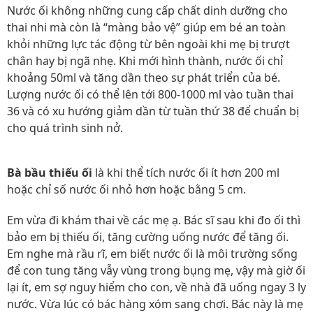
Nước ối không những cung cấp chất dinh dưỡng cho
thai nhi mà còn là “màng bảo vệ” giúp em bé an toàn
khỏi những lực tác động từ bên ngoài khi mẹ bị trượt
chân hay bị ngã nhẹ. Khi mới hình thành, nước ối chỉ
khoảng 50ml và tăng dần theo sự phát triển của bé.
Lượng nước ối có thể lên tới 800-1000 ml vào tuần thai
36 và có xu hướng giảm dần từ tuần thứ 38 để chuẩn bị
cho quá trình sinh nở.
Bà bầu thiếu ối
là khi thể tích nước ối ít hơn 200 ml
hoặc chỉ số nước ối nhỏ hơn hoặc bằng 5 cm.
Em vừa đi khám thai về các mẹ ạ. Bác sĩ sau khi đo ối thì
bảo em bị thiếu ối, tăng cường uống nước để tăng ối.
Em nghe mà rầu rĩ, em biết nước ối là môi trường sống
để con tung tăng vẫy vùng trong bụng mẹ, vậy mà giờ ối
lại ít, em sợ nguy hiểm cho con, về nhà đã uống ngay 3 ly
nước. Vừa lúc có bác hàng xóm sang chơi. Bác này là mẹ