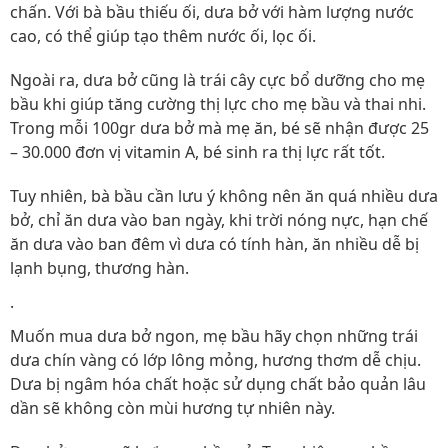
chấn. Với bà bầu thiếu ối, dưa bở với hàm lượng nước
cao, có thể giúp tạo thêm nước ối, lọc ối.
Ngoài ra, dưa bở cũng là trái cây cực bổ dưỡng cho mẹ
bầu khi giúp tăng cường thị lực cho mẹ bầu và thai nhi.
Trong mỗi 100gr dưa bở mà mẹ ăn, bé sẽ nhận được 25
– 30.000 đơn vị vitamin A, bé sinh ra thị lực rất tốt.
Tuy nhiên, bà bầu cần lưu ý không nên ăn quá nhiều dưa
bở, chỉ ăn dưa vào ban ngày, khi trời nóng nực, hạn chế
ăn dưa vào ban đêm vì dưa có tính hàn, ăn nhiều dễ bị
lạnh bụng, thương hàn.
.
Muốn mua dưa bở ngon, mẹ bầu hãy chọn những trái
dưa chín vàng có lớp lông mỏng, hương thơm dễ chịu.
Dưa bị ngâm hóa chất hoặc sử dụng chất bảo quản lâu
dần sẽ không còn mùi hương tự nhiên này.