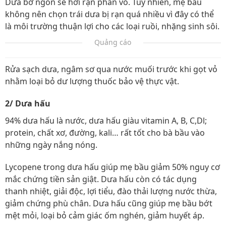
Dưa bở ngon sẽ hơi rạn phần vỏ. Tuy nhiên, mẹ bầu
không nên chọn trái dưa bị rạn quá nhiều vì đây có thể
là môi trường thuận lợi cho các loại ruồi, nhặng sinh sôi.
Quảng cáo
Rửa sạch dưa, ngâm sơ qua nước muối trước khi gọt vỏ
nhằm loại bỏ dư lượng thuốc bảo vệ thực vật.
2/ Dưa hấu
94% dưa hấu là nước, dưa hấu giàu vitamin A, B, C,Dl;
protein, chất xơ, đường, kali… rất tốt cho bà bầu vào
những ngày nắng nóng.
Lycopene trong dưa hấu giúp mẹ bầu giảm 50% nguy cơ
mắc chứng tiền sản giật. Dưa hấu còn có tác dụng
thanh nhiệt, giải độc, lợi tiểu, đào thải lượng nước thừa,
giảm chứng phù chân. Dưa hấu cũng giúp mẹ bầu bớt
mệt mỏi, loại bỏ cảm giác ốm nghén, giảm huyết áp.