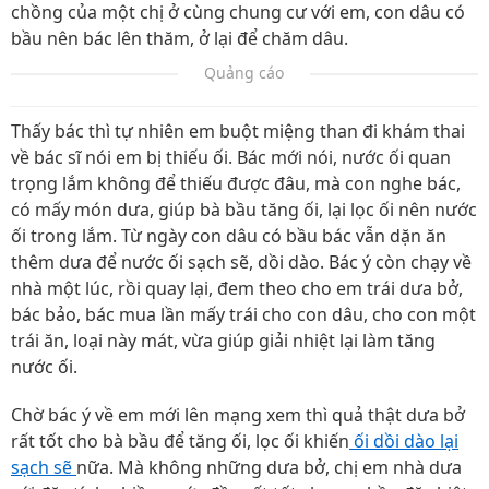
chồng của một chị ở cùng chung cư với em, con dâu có
bầu nên bác lên thăm, ở lại để chăm dâu.
Quảng cáo
Thấy bác thì tự nhiên em buột miệng than đi khám thai
về bác sĩ nói em bị thiếu ối. Bác mới nói, nước ối quan
trọng lắm không để thiếu được đâu, mà con nghe bác,
có mấy món dưa, giúp bà bầu tăng ối, lại lọc ối nên nước
ối trong lắm. Từ ngày con dâu có bầu bác vẫn dặn ăn
thêm dưa để nước ối sạch sẽ, dồi dào. Bác ý còn chạy về
nhà một lúc, rồi quay lại, đem theo cho em trái dưa bở,
bác bảo, bác mua lần mấy trái cho con dâu, cho con một
trái ăn, loại này mát, vừa giúp giải nhiệt lại làm tăng
nước ối.
Chờ bác ý về em mới lên mạng xem thì quả thật dưa bở
rất tốt cho bà bầu để tăng ối, lọc ối khiến
ối dồi dào lại
sạch sẽ
nữa. Mà không những dưa bở, chị em nhà dưa