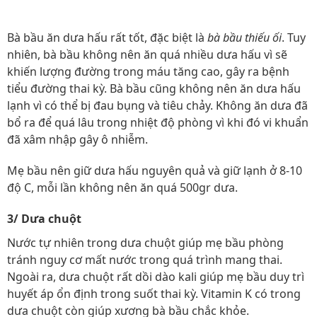
Bà bầu ăn dưa hấu rất tốt, đặc biệt là
bà bầu thiếu ối
. Tuy
nhiên, bà bầu không nên ăn quá nhiều dưa hấu vì sẽ
khiến lượng đường trong máu tăng cao, gây ra bệnh
tiểu đường thai kỳ. Bà bầu cũng không nên ăn dưa hấu
lạnh vì có thể bị đau bụng và tiêu chảy. Không ăn dưa đã
bổ ra để quá lâu trong nhiệt độ phòng vì khi đó vi khuẩn
đã xâm nhập gây ô nhiễm.
Mẹ bầu nên giữ dưa hấu nguyên quả và giữ lạnh ở 8-10
độ C, mỗi lần không nên ăn quá 500gr dưa.
3/ Dưa chuột
Nước tự nhiên trong dưa chuột giúp mẹ bầu phòng
tránh nguy cơ mất nước trong quá trình mang thai.
Ngoài ra, dưa chuột rất dồi dào kali giúp mẹ bầu duy trì
huyết áp ổn định trong suốt thai kỳ. Vitamin K có trong
dưa chuột còn giúp xương bà bầu chắc khỏe.