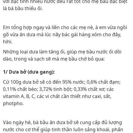
với đặc tính nhiều nước đều rất tốt cho mẹ bầu đặc biệt
là bà bầu thiếu ối.
Em tổng hợp ngay và liền cho các mẹ nè, à em vừa ngồi
gõ vừa ăn dưa mà lúc nãy bác gái hàng xóm cho đây,
hihi.
Những loại dưa làm tăng ối, giúp mẹ bầu nước ối dồi
dào, trong và sạch sẽ mà mẹ bầu chớ bỏ qua:
1/ Dưa bở (dưa gang):
Cứ 100g dưa bở sẽ có đến 95% nước; 0,6% chất đạm;
0,11% chất béo; 3,72% tinh bột; 0,33% chất xơ; các
vitamin A, B, C, các vi chất cần thiết như caxi, sắt,
photpho.
Vào ngày hè, bà bầu ăn dưa bở sẽ cung cấp đủ lượng
nước cho cơ thể giúp tinh thần luôn sảng khoái, phấn