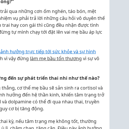
hông?”
 trải qua những cơn ốm nghén, táo bón, mệt
hiệm vụ phải trả lời những câu hỏi vô duyên thế
 trai hay con gái thì cũng đều nhận được tình
ừng tự mình chạy tới đặt lên vai mẹ bầu áp lực
ảnh hưởng trực tiếp tới sức khỏe và sự hình
nh vì vậy đừng
làm mẹ bầu tổn thương
vì sự vô
g đến sự phát triển thai nhi như thế nào?
 thẳng, cơ thể mẹ bầu sẽ sản sinh ra cortisol và
nh hưởng đến hệ thần kinh, khiến tâm trạng trở
l và dolpamine có thể đi qua nhau thai, truyền
nguy cơ bị tăng động.
hai kỳ, nếu tâm trạng mẹ không tốt, thường
a ù lì, chậm chạp, tăng cân. Điều này ảnh hưởng