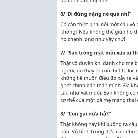
đùa thiếu tế nhị nhé!
6/“Đi đứng nặng nề quá nhỉ”
Có cần thiết phải nói một câu vô
không? Nếu không thể giúp họ th
họ chạnh lòng như vậy chứ!
7/ “Sao trông mặt mũi xấu xí t
Thật vô duyên khi dành cho mẹ bầ
người, do thay đổi nội tiết tố lú
không hề muốn điều đó xảy ra và 
ghét chính bản thân mình. Đã k
câu như xát muối. Bạn không có 
cơ thể của một bà mẹ mang thai 
8/ “Con gái nữa hả?”
Thật không hay khi buông ra câu
nản. Vô hình trung đứa con như 