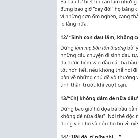
Bà bầu tự biết họ cần làm những 
đừng bao giờ “dạy đời” họ bằng c
vì những cơn ốm nghén, căng th
lo lắng nữa.
12/ “Sinh con đau lắm, không c
Đừng
làm mẹ bầu tổn thương
bởi ý
những câu chuyện đi sinh đau tựa
đã được tiêm vào đầu các bà bầu
tốt hơn hết, nếu không thể nói điề
bàn về những chủ đề vô thưởng vô
tinh thần trước khi vượt cạn.
13/“Chị không dám đẻ nữa đâu
Đừng bao giờ hù dọa bà bầu bằng 
không đẻ nữa đâu". Nói thế độc m
động viên họ và nói cho họ về ni
14/ “Hồi đó, tí nữa thì… ”