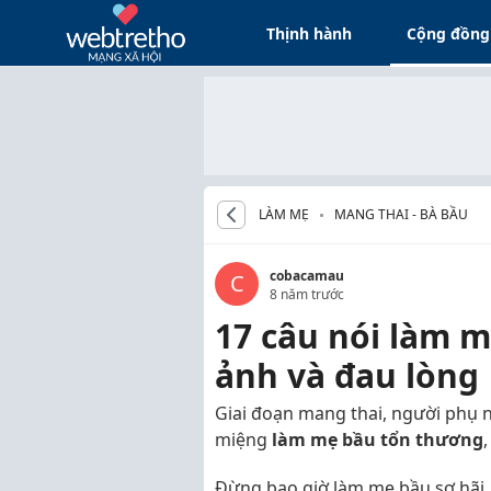
Thịnh hành
Cộng đồng
LÀM MẸ
MANG THAI - BÀ BẦU
cobacamau
C
8 năm trước
17 câu nói làm 
ảnh và đau lòng
Giai đoạn mang thai, người phụ 
miệng
làm
mẹ bầu tổn thương
Đừng bao giờ làm mẹ bầu sợ hãi,