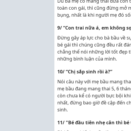
Dù bà mẹ có mang thai đứa con th
toàn con gái, thì cũng đừng mở m
bụng, nhất là khi người mẹ đó số
9/ “Con trai nữa á, em không 
Đừng gây áp lực cho bà bầu về sự 
bé gái thì chúng cũng đều rất đ
chẳng thể nói những lời tốt đẹp 
những bình luận của mình.
10/ “Chị sắp sinh rồi à?”
Nói câu này với mẹ bầu mang thai
mẹ bầu đang mang thai 5, 6 thán
còn chưa kể có người bực bội khi
nhất, đừng bao giờ đề cập đến c
sinh.
11/ "Bé đầu tiên nhẹ cân thì bé