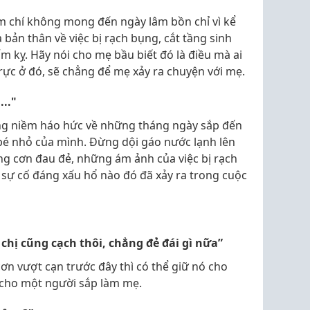
ậm chí không mong đến ngày lâm bồn chỉ vì kể
bản thân về việc bị rạch bụng, cắt tầng sinh
m kỵ. Hãy nói cho mẹ bầu biết đó là điều mà ai
 trực ở đó, sẽ chẳng để mẹ xảy ra chuyện với mẹ.
..."
ong niềm háo hức về những tháng ngày sắp đến
 bé nhỏ của mình. Đừng dội gáo nước lạnh lên
g cơn đau đẻ, những ám ảnh của việc bị rạch
 sự cố đáng xấu hổ nào đó đã xảy ra trong cuộc
chị cũng cạch thôi, chẳng đẻ đái gì nữa”
n vượt cạn trước đây thì có thể giữ nó cho
i cho một người sắp làm mẹ.