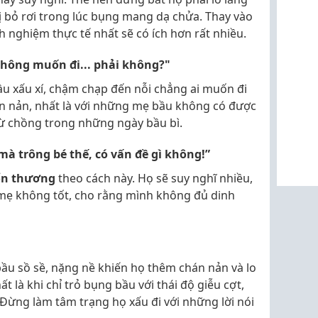
bị bỏ rơi trong lúc bụng mang dạ chửa. Thay vào
h nghiệm thực tế nhất sẽ có ích hơn rất nhiều.
không muốn đi... phải không?"
ầu xấu xí, chậm chạp đến nỗi chẳng ai muốn đi
án nản, nhất là với những mẹ bầu không có được
 từ chồng trong những ngày bầu bì.
mà trông bé thế, có vấn đề gì không!”
ổn thương
theo cách này. Họ sẽ suy nghĩ nhiều,
 mẹ không tốt, cho rằng mình không đủ dinh
ầu sồ sề, nặng nề khiến họ thêm chán nản và lo
t là khi chỉ trỏ bụng bầu với thái độ giễu cợt,
Đừng làm tâm trạng họ xấu đi với những lời nói