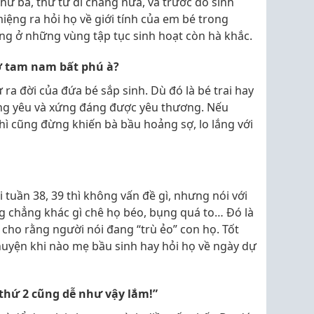
ứ ba, thứ tư đi chăng nữa, và trước đó sinh
iệng ra hỏi họ về giới tính của em bé trong
ng ở những vùng tập tục sinh hoạt còn hà khắc.
sợ tam nam bất phú à?
ra đời của đứa bé sắp sinh. Dù đó là bé trai hay
áng yêu và xứng đáng được yêu thương. Nếu
thì cũng đừng khiến bà bầu hoảng sợ, lo lắng với
 tuần 38, 39 thì không vấn đề gì, nhưng nói với
g chẳng khác gì chê họ béo, bụng quá to… Đó là
 cho rằng người nói đang “trù ẻo” con họ. Tốt
huyện khi nào mẹ bầu sinh hay hỏi họ về ngày dự
 thứ 2 cũng dễ như vậy lắm!”