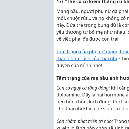
17/ “Thế có cố kiếm thằng cu k
Mang bầu, người phụ nữ đã phải
mỏi, chuột rút… và họ không có n
này. Đứa trẻ trong bụng dù là con
yêu thương từ bố mẹ như nhau, đ
về việc phải đẻ được con trai.
Tâm trạng của phụ nữ mang thai 
thành tính cách của thai nhi
. Chí
duyên của mình nhé!
Tâm trạng của mẹ bầu ảnh hưởn
Con có nguy cơ tăng động:
Khi căng
dolpamine. Đây là hai hormone ả
nên bồn chồn, kích động. Cortiso
cho thai nhi khiến bé sinh ra có 
Con chậm phát triển trí não:
Trong t
xuyên lo lắng bồn chồn sẽ sinh r