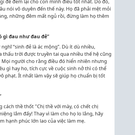
gì để đem lại cho con mình điều tốt nhất. Do đó,
âu nói vô duyên đến thế này. Họ đã phải mệt mỏi
ẳng, những đêm mất ngủ rồi, đừng làm họ thêm
ó gì đau như đau đẻ”
 nghĩ “sinh đẻ là ác mộng”. Dù ít dù nhiều,
 thấu trời được truyền tai qua nhiều thế hệ cũng
. Mọi người cho rằng điều đó hiển nhiên nhưng
u gì hay ho, tích cực về cuộc sinh nở thì có thể
 phạt. Ít nhất làm vậy sẽ giúp họ chuẩn bị tốt
”
cách thề thốt "Chị thề với mày, có chết chị
iệng lắm đấy! Thay vì làm cho họ lo lắng, hãy
ềm hạnh phúc lớn lao của việc làm mẹ.