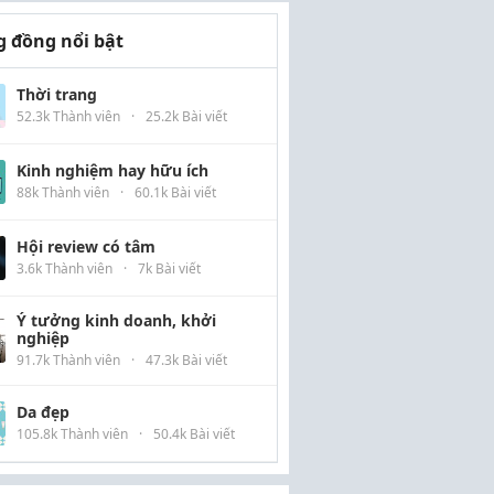
 đồng nổi bật
Thời trang
52.3k Thành viên
·
25.2k Bài viết
Kinh nghiệm hay hữu ích
88k Thành viên
·
60.1k Bài viết
Hội review có tâm
3.6k Thành viên
·
7k Bài viết
Ý tưởng kinh doanh, khởi
nghiệp
91.7k Thành viên
·
47.3k Bài viết
Da đẹp
105.8k Thành viên
·
50.4k Bài viết