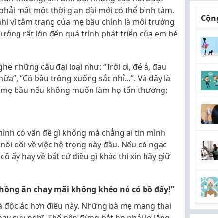
hải mất một thời gian dài mới có thể bình tâm.
Cộng
 nhi vì tâm trạng của mẹ bầu chính là môi trường
 hưởng rất lớn đến quá trình phát triển của em bé
 những câu đại loại như: “Trời ơi, đẻ á, đau
nữa”, “Có bầu trông xuống sắc nhỉ…”. Và đây là
với mẹ bầu nếu không muốn làm họ tổn thương:
mình có vấn đề gì không mà chẳng ai tin mình
nói dối về việc hệ trọng này đâu. Nếu có ngạc
cô ấy hay về bất cứ điều gì khác thì xin hãy giữ
chồng ăn chay mãi không khéo nó có bồ đấy!”
à độc ác hơn điều này. Những bà mẹ mang thai
hay suy nghĩ. Thế nên đừng bắt họ phải lo lắng