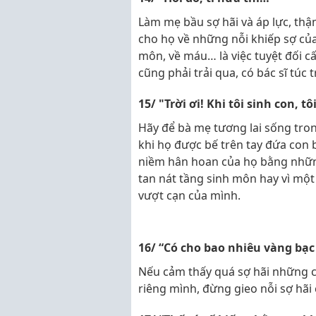
Làm mẹ bầu sợ hãi và áp lực, th
cho họ về những nỗi khiếp sợ của 
môn, về máu… là việc tuyệt đối cấ
cũng phải trải qua, có bác sĩ túc
15/ "Trời ơi! Khi tôi sinh con, tôi
Hãy để bà mẹ tương lai sống tr
khi họ được bế trên tay đứa con
niềm hân hoan của họ bằng nhữn
tan nát tầng sinh môn hay vì một
vượt cạn của mình.
16/ “Có cho bao nhiêu vàng bạc 
Nếu cảm thấy quá sợ hãi những cơ
riêng mình, đừng gieo nỗi sợ hã