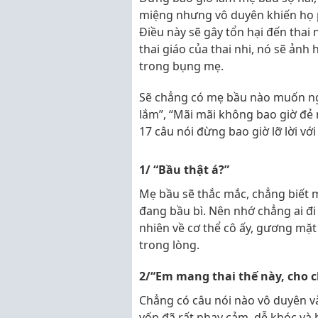
miệng nhưng vô duyên khiến họ p
Điều này sẽ gây tổn hại đến thai
thai giáo của thai nhi, nó sẽ ảnh
trong bụng mẹ.
Sẽ chẳng có mẹ bầu nào muốn nghe
lắm”, “Mãi mãi không bao giờ đẻ 
17 câu nói đừng bao giờ lỡ lời 
1/ “Bầu thật á?”
Mẹ bầu sẽ thắc mắc, chẳng biết 
đang bầu bì. Nên nhớ chẳng ai đi 
nhiên về cơ thể cô ấy, gương mặt 
trong lòng.
2/“Em mang thai thế này, cho 
Chẳng có câu nói nào vô duyên v
vốn đã rất nhạy cảm, dễ khóc và 