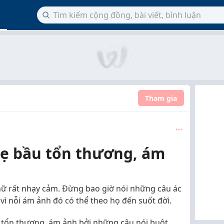
Tham gia
mẹ bầu tổn thương, ám
nữ rất nhạy cảm. Đừng bao giờ nói những câu ác
, vì nỗi ám ảnh đó có thể theo họ đến suốt đời.
 tổn thương, ám ảnh bởi những câu nói buột