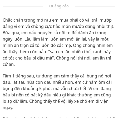
Quảng cáo
Chắc chắn trong mớ rau em mua phải có vài trái mướp
đắng vì em và chồng cực hảo món mướp đắng nhồi thịt.
Bữa qua, em nấu nguyên cả nồi to để dành ăn trong
ngày luôn. Lâu lắm lắm luôn em mới ăn lại, vậy là một
mình ăn trọn cả tô luôn đó các mẹ. Ông chồng nhìn em
ăn thấy thèm còn bảo: "sao em ăn nhiều thế, canh này
có tốt cho bầu bì đâu mà". Chồng nói thì nói, em ăn thì
cứ ăn.
Tầm 1 tiếng sau, tự dưng em cảm thấy cái bụng nó hơi
đau, lát sau nữa cơn đau nhiều hơn, em cứ nằm ôm cái
bụng đến khoảng 5 phút mà vẫn chưa hết. Vì em đang
bầu bì nên có bất kỳ dấu hiệu gì khác thường em cũng
lo sợ dữ lắm. Chồng thấy thế vội lấy xe chở em đi viện
ngay.