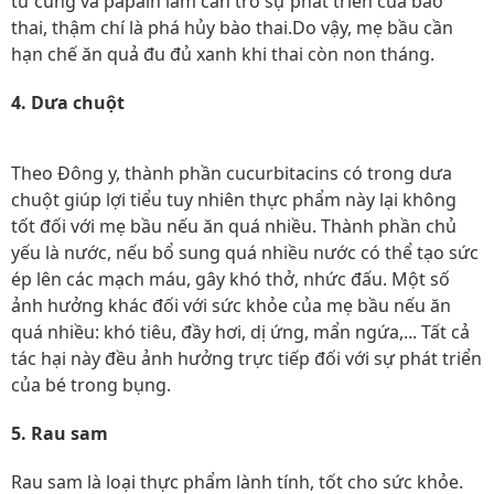
tử cung và papain làm cản trở sự phát triển của bào
thai, thậm chí là phá hủy bào thai.Do vậy, mẹ bầu cần
hạn chế ăn quả đu đủ xanh khi thai còn non tháng.
4. Dưa chuột
Theo Đông y, thành phần cucurbitacins có trong dưa
chuột giúp lợi tiểu tuy nhiên thực phẩm này lại không
tốt đối với mẹ bầu nếu ăn quá nhiều. Thành phần chủ
yếu là nước, nếu bổ sung quá nhiều nước có thể tạo sức
ép lên các mạch máu, gây khó thở, nhức đấu. Một số
ảnh hưởng khác đối với sức khỏe của mẹ bầu nếu ăn
quá nhiều: khó tiêu, đầy hơi, dị ứng, mẩn ngứa,... Tất cả
tác hại này đều ảnh hưởng trực tiếp đối với sự phát triển
của bé trong bụng.
5. Rau sam
Rau sam là loại thực phẩm lành tính, tốt cho sức khỏe.