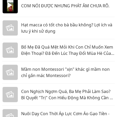
COM NÓI ĐƯỢC NHƯNG PHÁT ÂM CHƯA RÕ.
Hạt macca có tốt cho bà bầu không? Lợi ích và
lưu ý khi sử dụng
Bố Mẹ Đã Quá Mệt Mỏi Khi Con Chỉ Muốn Xem
Điện Thoại? Đã Đến Lúc Thay Đổi Mùa Hè Của
Bé
Mầm non Montessori "xịn" khác gì mầm non
chỉ gắn mác Montessori?
Con Nghịch Ngợm Quá, Ba Mẹ Phải Làm Sao?
Bí Quyết "Trị" Con Hiếu Động Mà Không Cần La
Hét
Nuôi Dạy Con Thời Áp Lực Cơm Áo Gạo Tiền -