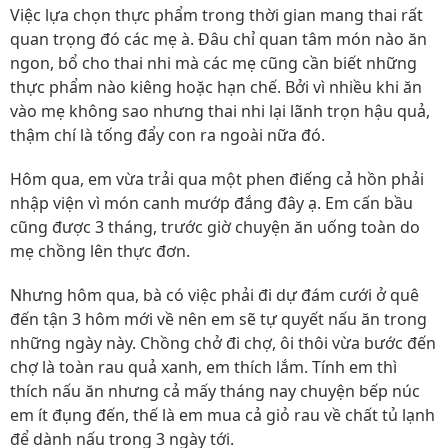
Việc lựa chọn thực phẩm trong thời gian mang thai rất
quan trọng đó các mẹ à. Đâu chỉ quan tâm món nào ăn
ngon, bổ cho thai nhi mà các mẹ cũng cần biết những
thực phẩm nào kiêng hoặc hạn chế. Bởi vì nhiều khi ăn
vào mẹ không sao nhưng thai nhi lại lãnh trọn hậu quả,
thậm chí là tống đẩy con ra ngoài nữa đó.
Hôm qua, em vừa trải qua một phen điếng cả hồn phải
nhập viện vì món canh mướp đắng đây ạ. Em cấn bầu
cũng được 3 tháng, trước giờ chuyện ăn uống toàn do
mẹ chồng lên thực đơn.
Nhưng hôm qua, bà có việc phải đi dự đám cưới ở quê
đến tận 3 hôm mới về nên em sẽ tự quyết nấu ăn trong
những ngày này. Chồng chở đi chợ, ôi thôi vừa bước đến
chợ là toàn rau quả xanh, em thích lắm. Tính em thì
thích nấu ăn nhưng cả mấy tháng nay chuyện bếp núc
em ít đụng đến, thế là em mua cả giỏ rau về chất tủ lạnh
để dành nấu trong 3 ngày tới.