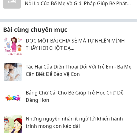
Nỗi Lo Của Bố Mẹ Và Giải Pháp Giúp Bé Phát
Triển Toàn Diện
Bài cùng chuyên mục
ĐỌC MỘT BÀI CHIA SẺ MÀ TỰ NHIÊN MÌNH
THẤY HƠI CHỘT DẠ...
Tác Hại Của Điện Thoại Đối Với Trẻ Em - Ba Mẹ
Cần Biết Để Bảo Vệ Con
Bảng Chữ Cái Cho Bé Giúp Trẻ Học Chữ Dễ
Dàng Hơn
Những nguyên nhân ít ngờ tới khiến hành
trình mong con kéo dài