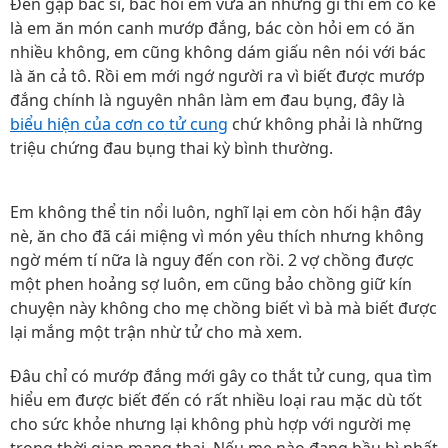
Đến gặp bác sĩ, bác hỏi em vừa ăn những gì thì em có kể
là em ăn món canh mướp đắng, bác còn hỏi em có ăn
nhiều không, em cũng không dám giấu nên nói với bác
là ăn cả tô. Rồi em mới ngớ người ra vì biết được mướp
đắng chính là nguyên nhân làm em đau bụng, đây là
biểu hiện của cơn co tử cung
chứ không phải là những
triệu chứng đau bụng thai kỳ bình thường.
Em không thể tin nổi luôn, nghĩ lại em còn hối hận đây
nè, ăn cho đã cái miệng vì món yêu thích nhưng không
ngờ mém tí nữa là nguy đến con rồi. 2 vợ chồng được
một phen hoảng sợ luôn, em cũng bảo chồng giữ kín
chuyện này không cho mẹ chồng biết vì bà mà biết được
lại mắng một trận nhừ tử cho mà xem.
Đâu chỉ có mướp đắng mới gây co thắt tử cung, qua tìm
hiểu em được biết đến có rất nhiều loại rau mặc dù tốt
cho sức khỏe nhưng lại không phù hợp với người mẹ