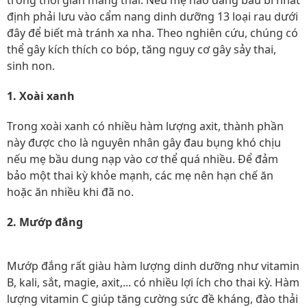
trong thời gian mang thai. Nếu mẹ nào đang bầu bì nhất
định phải lưu vào cẩm nang dinh dưỡng 13 loại rau dưới
đây để biết mà tránh xa nha. Theo nghiên cứu, chúng có
thể gây kích thích co bóp, tăng nguy cơ gây sảy thai,
sinh non.
1. Xoài xanh
Trong xoài xanh có nhiều hàm lượng axit, thành phần
này được cho là nguyên nhân gây đau bụng khó chịu
nếu mẹ bầu dung nạp vào cơ thể quá nhiều. Để đảm
bảo một thai kỳ khỏe mạnh, các mẹ nên hạn chế ăn
hoặc ăn nhiều khi đã no.
2. Mướp đắng
Mướp đắng rất giàu hàm lượng dinh dưỡng như vitamin
B, kali, sắt, magie, axit,... có nhiều lợi ích cho thai kỳ. Hàm
lượng vitamin C giúp tăng cường sức đề kháng, đào thải