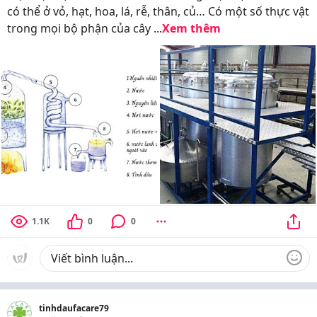
có thể ở vỏ, hạt, hoa, lá, rễ, thân, củ… Có một số thực vật
trong mọi bộ phận của cây ...
Xem thêm
1.1K
0
0
tinhdaufacare79