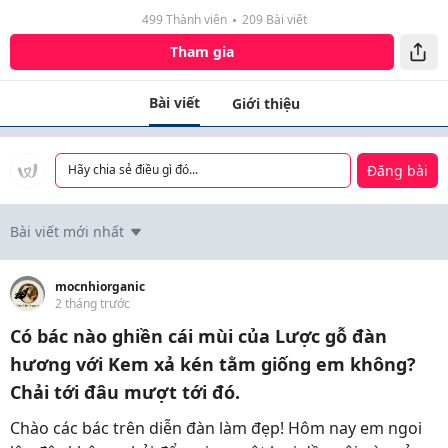
499 Thành viên
209 Bài viết
Tham gia
Bài viết
Giới thiệu
Đăng bài
Hãy chia sẻ điều gì đó...
Bài viết mới nhất
mocnhiorganic
2 tháng trước
Có bác nào ghiền cái mùi của Lược gỗ đàn
hương với Kem xả kén tằm giống em không?
Chải tới đâu mượt tới đó.
Chào các bác trên diễn đàn làm đẹp! Hôm nay em ngoi