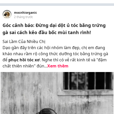
mocnhiorganic
2 tháng trước
Góc cảnh báo: Đừng dại dột ủ tóc bằng trứng
gà sai cách kẻo đầu bốc mùi tanh rình!
Sai Lầm Của Nhiều Chị
Dạo gần đây trên các hội nhóm làm đẹp, chị em đang
kháo nhau rầm rộ công thức dưỡng tóc bằng trứng gà
để
phục hồi tóc xơ
. Nghe thì có vẻ rất kinh tế và "đậm
chất thiên nhiên" đún...
Xem thêm