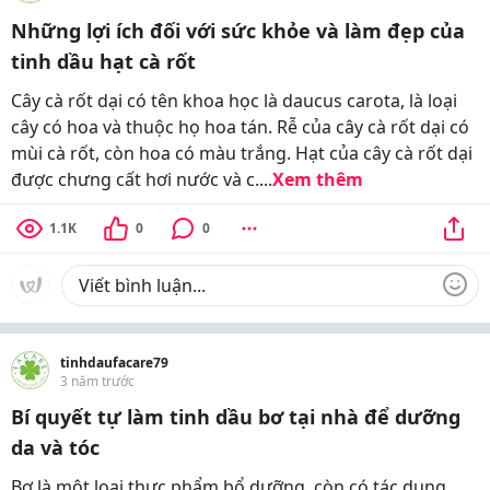
Những lợi ích đối với sức khỏe và làm đẹp của
tinh dầu hạt cà rốt
Cây cà rốt dại có tên khoa học là daucus carota, là loại
cây có hoa và thuộc họ hoa tán. Rễ của cây cà rốt dại có
mùi cà rốt, còn hoa có màu trắng. Hạt của cây cà rốt dại
được chưng cất hơi nước và c....
Xem thêm
1.1K
0
0
tinhdaufacare79
3 năm trước
Bí quyết tự làm tinh dầu bơ tại nhà để dưỡng
da và tóc
Bơ là một loại thực phẩm bổ dưỡng, còn có tác dụng