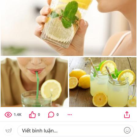
1.4K
0
0