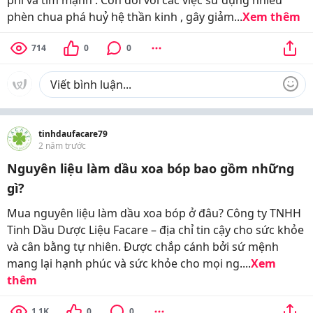
phèn chua phá huỷ hệ thần kinh , gây giảm...
Xem thêm
714
0
0
tinhdaufacare79
2 năm trước
Nguyên liệu làm dầu xoa bóp bao gồm những
gì?
Mua nguyên liệu làm dầu xoa bóp ở đâu? Công ty TNHH
Tinh Dầu Dược Liệu Facare – địa chỉ tin cậy cho sức khỏe
và cân bằng tự nhiên. Được chắp cánh bởi sứ mệnh
mang lại hạnh phúc và sức khỏe cho mọi ng....
Xem
thêm
1.1K
0
0