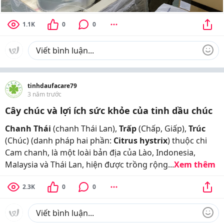
1.1K
0
0
tinhdaufacare79
3 năm trước
Cây chúc và lợi ích sức khỏe của tinh dầu chúc
Chanh Thái
(chanh Thái Lan),
Trấp
(Chấp, Giấp),
Trúc
(Chúc) (danh pháp hai phần:
Citrus hystrix
) thuộc chi
Cam chanh, là một loài bản địa của Lào, Indonesia,
Malaysia và Thái Lan, hiện được trồng rộng...
Xem thêm
2.3K
0
0