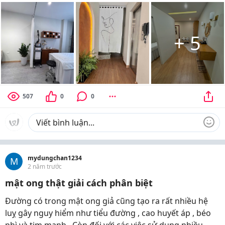
+
5
507
0
0
mydungchan1234
M
2 năm trước
mật ong thật giải cách phân biệt
Đường có trong mật ong giả cũng tạo ra rất nhiều hệ
luỵ gây nguy hiểm như tiểu đường , cao huyết áp , béo
phì và tim mạnh . Còn đối với các việc sử dụng nhiều