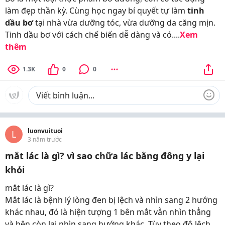
làm đẹp thần kỳ. Cùng học ngay bí quyết tự làm
tinh
dầu bơ
tại nhà vừa dưỡng tóc, vừa dưỡng da căng mịn.
Tinh dầu bơ với cách chế biến dễ dàng và có....
Xem
thêm
1.3K
0
0
luonvuituoi
L
3 năm trước
mắt lác là gì? vì sao chữa lác bằng đông y lại
khỏi
mắt lác là gì?
Mắt lác là bệnh lý lòng đen bị lệch và nhìn sang 2 hướng
khác nhau, đó là hiện tượng 1 bên mắt vẫn nhìn thẳng
và bên còn lại nhìn sang hướng khác. Tùy theo độ lệch