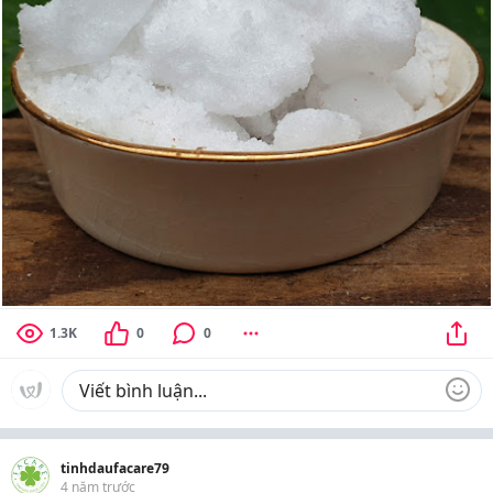
1.3K
0
0
tinhdaufacare79
4 năm trước