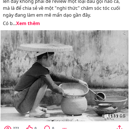
lên đây không phải để review một loại dầu gội nào cả,
mà là để chia sẻ về một "nghi thức" chăm sóc tóc cuối
ngày đang làm em mê mẩn dạo gần đây.
Có b...
Xem thêm
272
0
0