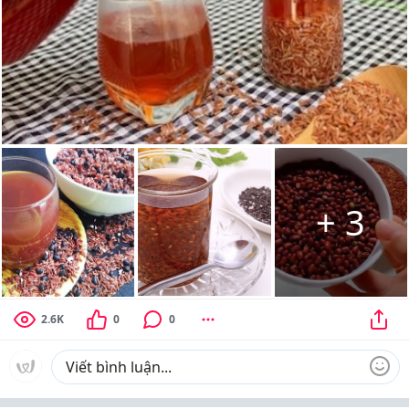
+
3
2.6K
0
0