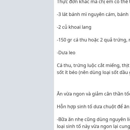
Thực đơn khác mà chị em có thể
-3 lát bánh mì nguyên cám, bánh
-2 củ khoai lang
-150 gr cá thu hoặc 2 quả trứng, n
-Dưa leo
Cá thu, trứng luộc cắt miếng, thị
sốt ít béo (nên dùng loại sốt dầ
Ăn vừa ngon và giảm cân thần tốc
Hỗn hợp sinh tố dưa chuột để ăn
-Bữa ăn nhẹ cũng dùng nguyên liệ
loại sinh tố này vừa ngon lại cung