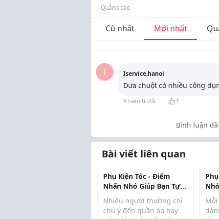
Quảng cáo
Cũ nhất
Mới nhất
Qu
I
Iservice.hanoi
Dưa chuột có nhiều công dụn
8 năm trước
1
Bình luận đã 
Bài viết liên quan
Phụ Kiện Tóc - Điểm
Phụ
Nhấn Nhỏ Giúp Bạn Tự
Nhỏ
Tin Mỗi Ngày
Ngà
Nhiều người thường chỉ
Mỗi
chú ý đến quần áo hay
dàn