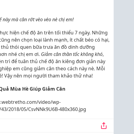
ế này mà cân rớt vèo vèo nè chị em!
thực hiện chế độ ăn trên tối thiểu 7 ngày. Những
ũng nên chọn loại lành mạnh, ít chất béo có hại,
n thủ thói quen bữa trưa ăn đồ dinh dưỡng
hơn nhé chị em ơi.
Giảm cân thần tốc không khó
,
ên trì để tuân thủ chế độ ăn kiêng đơn giản này
nghiệp em cũng giảm cân theo cách này nè. Mỗi
é! Vậy nên mọi người tham khảo thử nha!
 Quả Mùa Hè Giúp Giảm Cân
.webtretho.com/video/wp-
s/43/2018/05/CsvNNk9U6B-480x360.jpg