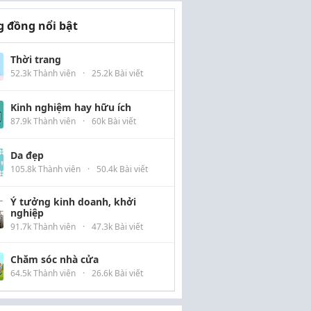
 đồng nổi bật
Thời trang
52.3k Thành viên
·
25.2k Bài viết
Kinh nghiệm hay hữu ích
87.9k Thành viên
·
60k Bài viết
Da đẹp
105.8k Thành viên
·
50.4k Bài viết
Ý tưởng kinh doanh, khởi
nghiệp
91.7k Thành viên
·
47.3k Bài viết
Chăm sóc nhà cửa
64.5k Thành viên
·
26.6k Bài viết