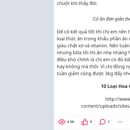
chuột khi thấy đói.
Cứ ăn đơn giản th
Để có kết quả tốt thì chị em nên 
loại thức ăn trong khẩu phần ăn c
giàu chất xơ và vitamin. Nên tuâ
nhưng bữa tối thì ăn nhẹ nhàng 
điều khó chính là chị em có đủ ki
hay không mà thôi. Vì chị đồng 
tuần giảm cũng được 3kg đấy nh
10 Loại Hoa
http://www
content/uploads/site
4.9K
0
1