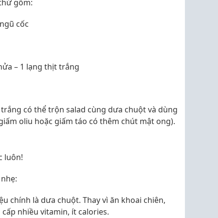
 thử gồm:
 ngũ cốc
ửa – 1 lạng thịt trắng
t trắng có thể trộn salad cùng dưa chuột và dùng
u giấm oliu hoặc giấm táo có thêm chút mật ong).
 luôn!
 nhẹ:
u chính là dưa chuột. Thay vì ăn khoai chiên,
 cấp nhiều vitamin, ít calories.