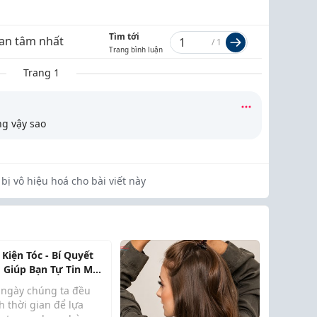
Tìm tới
an tâm nhất
/
1
Trang bình luận
Trang 1
g vậy sao
bị vô hiệu hoá cho bài viết này
 Kiện Tóc - Bí Quyết
 Giúp Bạn Tự Tin Mỗi
y
 ngày chúng ta đều
h thời gian để lựa