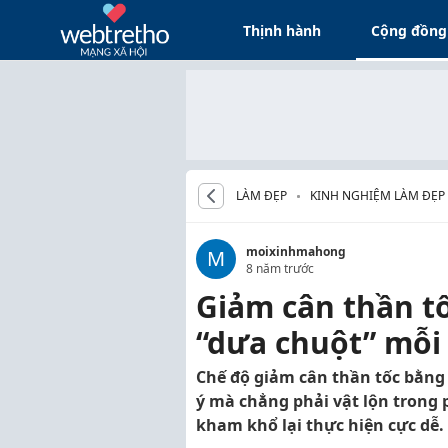
Thịnh hành
Cộng đồng
LÀM ĐẸP
KINH NGHIỆM LÀM ĐẸP
moixinhmahong
M
8 năm trước
Giảm cân thần tố
“dưa chuột” mỗi
Chế độ giảm cân thần tốc bằng
ý mà chẳng phải vật lộn trong 
kham khổ lại thực hiện cực dễ.