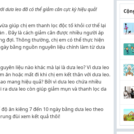
ới dưa leo đã có thể giảm cân cực kỳ hiệu quả!
Cộng
ừa giúp chị em thanh lọc độc tố khỏi cơ thể lại
oàn . Đây là cách giảm cân được nhiều người áp
g đợi. Thông thường, chị em có thể thực hiện
 ngày bằng nguồn nguyên liệu chính làm từ dưa
uyên liệu nào khác mà lại là dưa leo? Vì dưa leo
m ăn hoặc mất đi khi chị em kết thân với dưa leo.
 sao mang hiệu quả? Bởi vì dưa leo chứa nhiều
i ra dưa leo còn giúp giảm mụn và thanh lọc da
ế độ ăn kiêng 7 đến 10 ngày bằng dưa leo theo
 rung đùi xem kết quả thôi!