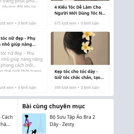
n trang phục phù
 nhưng đôi khi lại
4 Kiểu Tóc Dễ Làm Cho
n rằng một món phụ
Người Mới Dùng Tóc Nối
 tóc nhỏ cũng có thể
Giúp Che Giấu Mọi Mối
ượt xem
0
bình luận
675
lượt xem
0
bình luận
nên sự khác biệt lớn.
Nối
 chiếc kẹp tóc đẹp
g chỉ giúp mái...
 tóc nữ đẹp - Phụ
n nhỏ giúp nàng
g tầm phong cách
 tóc nữ đẹp – Phụ
 ngày
n nhỏ giúp nàng nâng
 phong cách mỗi
y
g thế giới thời trang,
Kẹp tóc cho tóc dày -
ng phải lúc nào
Giữ tóc chắc chắn, tạo
ng món đồ đắt tiền
kiểu đẹp suốt cả ngày
ượt xem
0
bình luận
399
lượt xem
0
bình luận
g tạo nên sự khác
. Đôi khi chỉ một chiếc
tóc nữ phù ...
Bài cùng chuyên mục
- Cách
Bộ Sưu Tập Áo Bra 2
 thành
Dây - Zesty