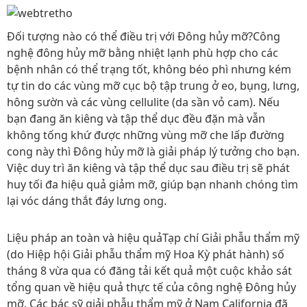
Đối tượng nào có thể điều trị với Đông hủy mỡ?Công
nghệ đông hủy mỡ bằng nhiệt lạnh phù hợp cho các
bệnh nhân có thể trạng tốt, không béo phì nhưng kém
tự tin do các vùng mỡ cục bộ tập trung ở eo, bụng, lưng,
hông sườn và các vùng cellulite (da sần vỏ cam). Nếu
bạn đang ăn kiêng và tập thể dục đều đặn mà vẫn
không tống khứ được những vùng mỡ che lấp đường
cong này thì Đông hủy mỡ là giải pháp lý tưởng cho bạn.
Việc duy trì ăn kiêng và tập thể dục sau điều trị sẽ phát
huy tối đa hiệu quả giảm mỡ, giúp bạn nhanh chóng tìm
lại vóc dáng thắt đáy lưng ong.
Liệu pháp an toàn và hiệu quảTạp chí Giải phẫu thẩm mỹ
(do Hiệp hội Giải phẫu thẩm mỹ Hoa Kỳ phát hành) số
tháng 8 vừa qua có đăng tải kết quả một cuộc khảo sát
tổng quan về hiệu quả thực tế của công nghệ Đông hủy
mỡ. Các bác sỹ giải phẫu thẩm mỹ ở Nam California đã