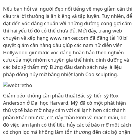
Nếu bạn hỏi vài người đẹp nổi tiếng về mẹo giảm cân thì
câu trả lời thường là ăn kiêng và tập luyện. Tuy nhiên, để
đạt đến vóc dáng chuẩn với những đường cong gợi cảm
thì hai yếu tố đó có thể chưa đủ. Mới đây, trang web
chuyên về xếp hạng www.ranker.com đã đăng tải 10 bí
quyết giảm cân hàng đầu giúp các nam nữ diễn viên
Hollywood giữ được vóc dáng hoàn hảo theo nghiên
cứu của một nhóm chuyên gia thể hình, dinh dưỡng và
các bác sỹ thẩm mỹ. Đứng đầu danh sách này là liệu
pháp đông hủy mỡ bằng nhiệt lạnh Coolsculpting.
Giảm béo không cần phẫu thuậtBác sỹ, tiến sỹ Rox
Anderson ở Đại học Harvard, Mỹ, đã có một phát hiện
thú vị: tế bào mỡ nhạy cảm với cái lạnh hơn các thành
phần khác như da, cơ, dây thần kinh và mạch máu, do
đó việc làm lạnh có thể tiêu hủy các tế bào mỡ một cách
có chọn lọc mà không làm tổn thương đến các bộ phận