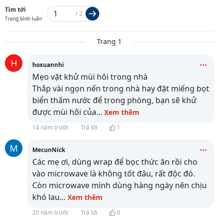
Tìm tới
/
2
Trang bình luận
Trang 1
H
hoxuannhi
Mẹo vặt khử mùi hôi trong nhà
Thắp vài ngọn nến trong nhà hay đặt miếng bọt
biển thấm nước để trong phòng, bạn sẽ khử
được mùi hôi của
...
Xem thêm
14 năm trước
Trả lời
1
M
MecunNick
Các mẹ ơi, dùng wrap để bọc thức ăn rồi cho
vào microwave là không tốt đâu, rất độc đó.
Còn microwave mình dùng hàng ngày nên chịu
khó lau
...
Xem thêm
20 năm trước
Trả lời
0