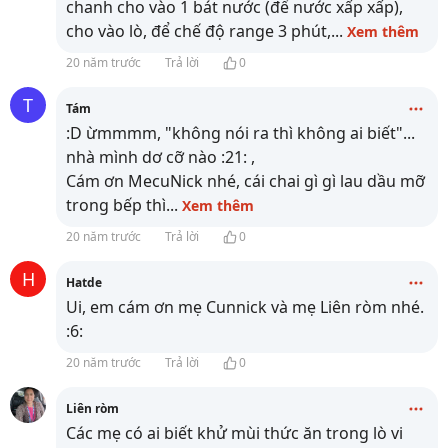
chanh cho vào 1 bát nước (để nước xấp xấp),
cho vào lò, để chế độ range 3 phút,
...
Xem thêm
20 năm trước
Trả lời
0
T
Tám
:D ừmmmm, "không nói ra thì không ai biết"...
nhà mình dơ cỡ nào :21: ,
Cám ơn MecuNick nhé, cái chai gì gì lau dầu mỡ
trong bếp thì
...
Xem thêm
20 năm trước
Trả lời
0
H
Hatde
Ui, em cám ơn mẹ Cunnick và mẹ Liên ròm nhé.
:6:
20 năm trước
Trả lời
0
Liên ròm
Các mẹ có ai biết khử mùi thức ăn trong lò vi