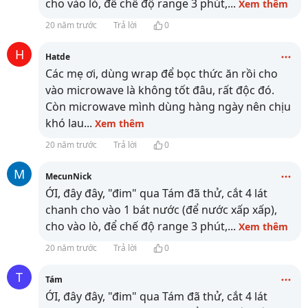
cho vào lò, để chế độ range 3 phút,
...
Xem thêm
20 năm trước
Trả lời
0
H
Hatde
Các mẹ ơi, dùng wrap để bọc thức ăn rồi cho
vào microwave là không tốt đâu, rất độc đó.
Còn microwave mình dùng hàng ngày nên chịu
khó lau
...
Xem thêm
20 năm trước
Trả lời
0
M
MecunNick
ỚI, đây đây, "đim" qua Tám đã thử, cắt 4 lát
chanh cho vào 1 bát nước (để nước xấp xấp),
cho vào lò, để chế độ range 3 phút,
...
Xem thêm
20 năm trước
Trả lời
0
T
Tám
ỚI, đây đây, "đim" qua Tám đã thử, cắt 4 lát