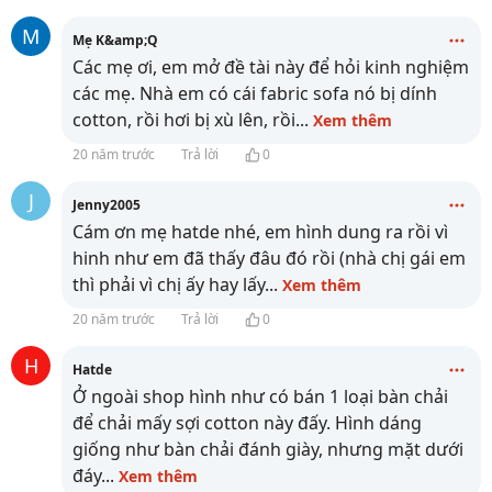
M
Mẹ K&amp;Q
Các mẹ ơi, em mở đề tài này để hỏi kinh nghiệm
các mẹ. Nhà em có cái fabric sofa nó bị dính
cotton, rồi hơi bị xù lên, rồi
...
Xem thêm
20 năm trước
Trả lời
0
J
Jenny2005
Cám ơn mẹ hatde nhé, em hình dung ra rồi vì
hinh như em đã thấy đâu đó rồi (nhà chị gái em
thì phải vì chị ấy hay lấy
...
Xem thêm
20 năm trước
Trả lời
0
H
Hatde
Ở ngoài shop hình như có bán 1 loại bàn chải
để chải mấy sợi cotton này đấy. Hình dáng
giống như bàn chải đánh giày, nhưng mặt dưới
đáy
...
Xem thêm