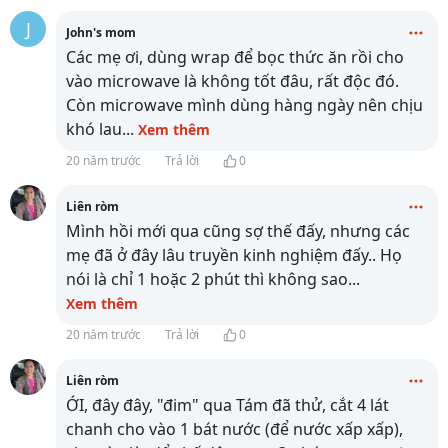
J
John's mom
Các mẹ ơi, dùng wrap để bọc thức ăn rồi cho
vào microwave là không tốt đâu, rất độc đó.
Còn microwave mình dùng hàng ngày nên chịu
khó lau
...
Xem thêm
20 năm trước
Trả lời
0
Liên ròm
Mình hồi mới qua cũng sợ thế đấy, nhưng các
mẹ đã ở đây lâu truyền kinh nghiệm đấy.. Họ
nói là chỉ 1 hoặc 2 phút thì không sao
...
Xem thêm
20 năm trước
Trả lời
0
Liên ròm
ỚI, đây đây, "đim" qua Tám đã thử, cắt 4 lát
chanh cho vào 1 bát nước (để nước xấp xấp),