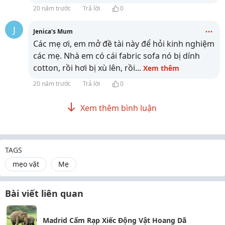
20 năm trước
Trả lời
0
J
Jenica's Mum
Các mẹ ơi, em mở đề tài này để hỏi kinh nghiệm
các mẹ. Nhà em có cái fabric sofa nó bị dính
cotton, rồi hơi bị xù lên, rồi
...
Xem thêm
20 năm trước
Trả lời
0
Xem thêm bình luận
TAGS
mẹo vặt
Mẹ
Bài viết liên quan
Madrid Cấm Rạp Xiếc Động Vật Hoang Dã