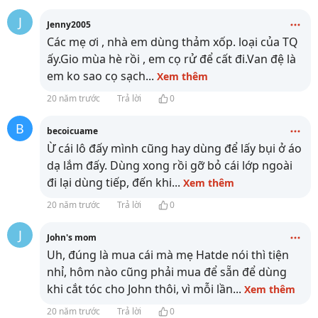
J
Jenny2005
Các mẹ ơi , nhà em dùng thảm xốp. loại của TQ
ấy.Gio mùa hè rồi , em cọ rử để cất đi.Van đệ là
em ko sao cọ sạch
...
Xem thêm
20 năm trước
Trả lời
0
B
becoicuame
Ừ cái lô đấy mình cũng hay dùng để lấy bụi ở áo
dạ lắm đấy. Dùng xong rồi gỡ bỏ cái lớp ngoài
đi lại dùng tiếp, đến khi
...
Xem thêm
20 năm trước
Trả lời
0
J
John's mom
Uh, đúng là mua cái mà mẹ Hatde nói thì tiện
nhỉ, hôm nào cũng phải mua để sẵn để dùng
khi cắt tóc cho John thôi, vì mỗi lần
...
Xem thêm
20 năm trước
Trả lời
0