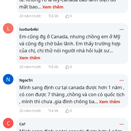
mất bao
...
Xem thêm
20 năm trước
Trả lời
0
L
luv0urb4bi
Em cũng đg ở Canada, nhưng chồng em ở Mỹ
và cũng đg chờ bảo lãnh. Em thấy trường hợp
của chị, chị thử nói người nhà hỏi luật sư
...
Xem thêm
20 năm trước
Trả lời
0
N
NgocTri
Mình sang định cư tại canada được hơn 1 năm ,
có con được 7 tháng ,chồng và con có quốc tịch
, mình thì chưa ,gia đình chông ba
...
Xem thêm
20 năm trước
Trả lời
0
C
Co?