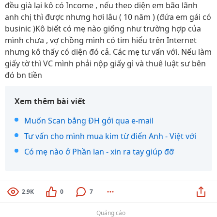
đều già lại kô có Income , nếu theo diện em bão lãnh
anh chị thì được nhưng hơi lâu ( 10 năm ) (đứa em gái có
businic )Kô biết có mẹ nào giống như trường hợp của
mình chưa , vợ chồng mình có tim hiểu trên Internet
nhưng kô thấy có diện đó cả. Các mẹ tư vấn với. Nếu làm
giấy tờ thì VC mình phải nộp giấy gì và thuê luật sư bên
đó bn tiền
Xem thêm bài viết
Muốn Scan bằng ĐH gởi qua e-mail
Tư vấn cho mình mua kim từ điển Anh - Việt với
Có mẹ nào ở Phần lan - xin ra tay giúp đỡ
2.9K
0
7
Quảng cáo