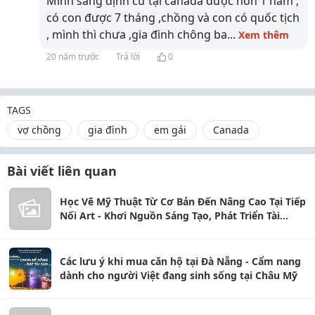
Mình sang định cư tại canada được hơn 1 năm ,
có con được 7 tháng ,chồng và con có quốc tịch
, mình thì chưa ,gia đình chông ba
...
Xem thêm
20 năm trước
Trả lời
0
TAGS
vợ chồng
gia đình
em gái
Canada
Bài viết liên quan
Học Vẽ Mỹ Thuật Từ Cơ Bản Đến Nâng Cao Tại Tiếp
Nối Art - Khơi Nguồn Sáng Tạo, Phát Triển Tài
Năng
Các lưu ý khi mua căn hộ tại Đà Nẵng - Cẩm nang
dành cho người Việt đang sinh sống tại Châu Mỹ