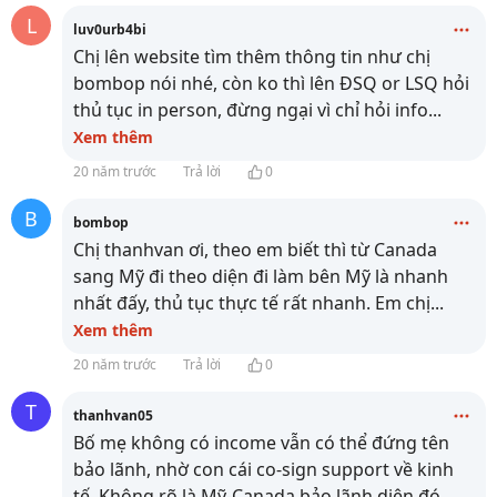
L
luv0urb4bi
Chị lên website
tìm thêm thông tin như chị
bombop nói nhé, còn ko thì lên ĐSQ or LSQ hỏi
thủ tục in person, đừng ngại vì chỉ hỏi info
...
Xem thêm
20 năm trước
Trả lời
0
B
bombop
Chị thanhvan ơi, theo em biết thì từ Canada
sang Mỹ đi theo diện đi làm bên Mỹ là nhanh
nhất đấy, thủ tục thực tế rất nhanh. Em chị
...
Xem thêm
20 năm trước
Trả lời
0
T
thanhvan05
Bố mẹ không có income vẫn có thể đứng tên
bảo lãnh, nhờ con cái co-sign support về kinh
tế. Không rõ là Mỹ-Canada bảo lãnh diện đó