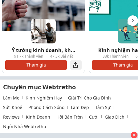
Ý tưởng kinh doanh, kh...
Kinh nghiệm hay
91.7k Thành viên
·
47.3k Bài viết
88k Thành viên
·
6
Tham gia
Tham gia
Chuyên mục Webtretho
Làm Mẹ
Kinh Nghiệm Hay
Giải Trí Cho Gia Đình
Sức Khoẻ
Phong Cách Sống
Làm Đẹp
Tâm Sự
Reviews
Kinh Doanh
Hội Bàn Tròn
Cưới
Giao Dịch
Ngôi Nhà Webtretho