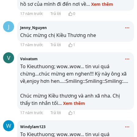
hồ sơ của mình đi đến nơi về
...
Xem thêm
17 năm trước
Trả lời
0
J
Jenny_Nguyen
Chúc mừng chị Kiều Thương nhe
17 năm trước
Trả lời
1
V
Voivatom
To Kieuthuong; wow..wow... tin vui quá
chừng...chúc mừng em nghen!!! Kỳ này ông xã
về,enjoy hơn hen....:Smiling::Smiling::Smiling:....
Chúc mừng Kiều thương và anh xã nha. Chị
thấy tin nhắn tối
...
Xem thêm
17 năm trước
Trả lời
1
W
Windylam123
To Kieuthuong; wow..wow... tin vui quá