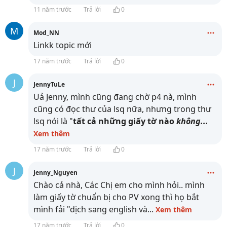
11 năm trước
Trả lời
0
M
Mod_NN
Linkk topic mới
17 năm trước
Trả lời
0
J
JennyTuLe
Uả Jenny, mình cũng đang chờ p4 nà, mình
cũng có đọc thư của lsq nữa, nhưng trong thư
lsq nói là "
tất cả những giấy tờ nào
không
...
Xem thêm
17 năm trước
Trả lời
0
J
Jenny_Nguyen
Chào cả nhà, Các Chị em cho mình hỏi.. mình
làm giấy tờ chuẩn bị cho PV xong thì họ bắt
mình fải "dịch sang english và
...
Xem thêm
17 năm trước
Trả lời
0