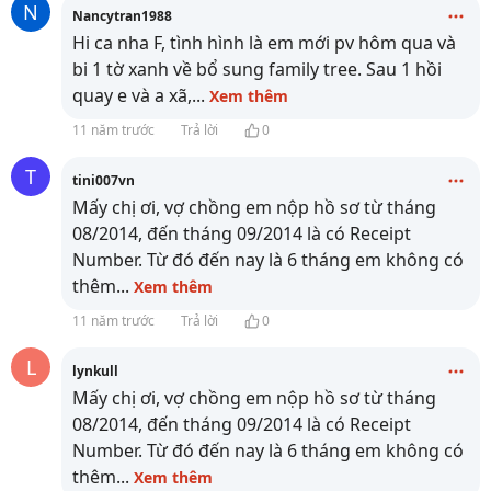
N
Nancytran1988
Hi ca nha F, tình hình là em mới pv hôm qua và
bi 1 tờ xanh về bổ sung family tree. Sau 1 hồi
quay e và a xã,
...
Xem thêm
11 năm trước
Trả lời
0
T
tini007vn
Mấy chị ơi, vợ chồng em nộp hồ sơ từ tháng
08/2014, đến tháng 09/2014 là có Receipt
Number. Từ đó đến nay là 6 tháng em không có
thêm
...
Xem thêm
11 năm trước
Trả lời
0
L
lynkull
Mấy chị ơi, vợ chồng em nộp hồ sơ từ tháng
08/2014, đến tháng 09/2014 là có Receipt
Number. Từ đó đến nay là 6 tháng em không có
thêm
...
Xem thêm