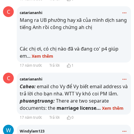
C
catariananhi
Mang ra UB phường hay xã của mình dịch sang
tiếng Anh rồi công chứng ah chị
Các chị ơi, có chị nào đã và đang co' p4 giúp
em
...
Xem thêm
17 năm trước
Trả lời
1
C
catariananhi
Caheo:
email cho Vy để Vy biết email address và
trả lời cho bạn nha. WTT Vy khó coi PM lắm.
phuongtruong:
There are two separate
documents: the
marriage license
...
Xem thêm
17 năm trước
Trả lời
0
W
Windylam123