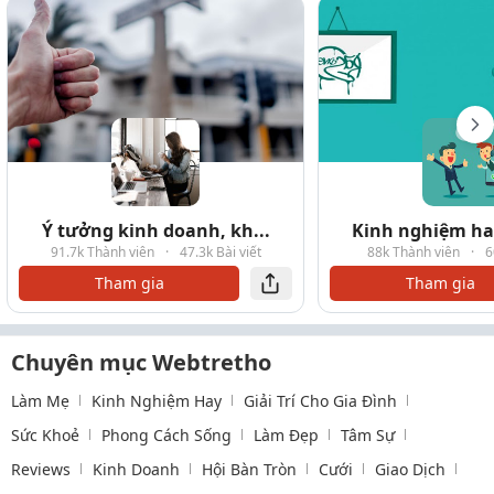
Ý tưởng kinh doanh, kh...
Kinh nghiệm hay
91.7k Thành viên
·
47.3k Bài viết
88k Thành viên
·
6
Tham gia
Tham gia
Chuyên mục Webtretho
Làm Mẹ
Kinh Nghiệm Hay
Giải Trí Cho Gia Đình
Sức Khoẻ
Phong Cách Sống
Làm Đẹp
Tâm Sự
Reviews
Kinh Doanh
Hội Bàn Tròn
Cưới
Giao Dịch