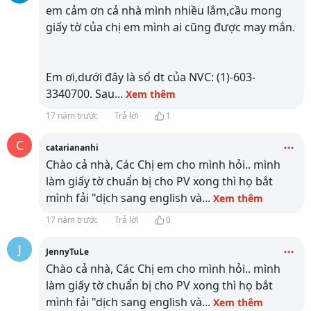
em cảm ơn cả nhà mình nhiều lắm,cầu mong
giấy tờ của chị em mình ai cũng được may mắn.
Em ơi,dưới đây là số dt của NVC: (1)-603-
3340700. Sau
...
Xem thêm
17 năm trước
Trả lời
1
C
catariananhi
Chào cả nhà, Các Chị em cho mình hỏi.. mình
làm giấy tờ chuẩn bị cho PV xong thì họ bắt
mình fải "dịch sang english và
...
Xem thêm
17 năm trước
Trả lời
0
J
JennyTuLe
Chào cả nhà, Các Chị em cho mình hỏi.. mình
làm giấy tờ chuẩn bị cho PV xong thì họ bắt
mình fải "dịch sang english và
...
Xem thêm