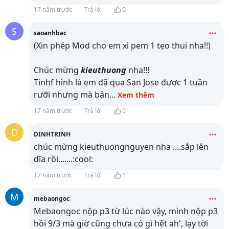
17 năm trước
Trả lời
0
S
saoanhbac
(Xin phép Mod cho em xì pem 1 tẹo thui nha!!)
Chúc mừng
kieuthuong
nha!!!
Tinhf hình là em đã qua San Jose được 1 tuần
rưỡi nhưng mà bận
...
Xem thêm
17 năm trước
Trả lời
0
D
DINHTRINH
chúc mừng kieuthuongnguyen nha ....sắp lên
dĩa rồi.......:cool:
17 năm trước
Trả lời
1
M
mebaongoc
Mebaongoc nộp p3 từ lúc nào vậy, mình nộp p3
hồi 9/3 mà giờ cũng chưa có gì hết ah', lạy tời