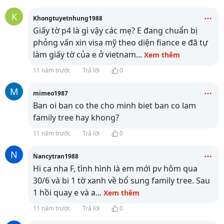
K
Khongtuyetnhung1988
Giấy tờ p4 là gì vậy các mẹ? E đang chuẩn bị
phỏng vấn xin visa mỹ theo diện fiance e đã tự
làm giấy tờ của e ở vietnam
...
Xem thêm
11 năm trước
Trả lời
0
M
mimeo1987
Ban oi ban co the cho minh biet ban co lam
family tree hay khong?
11 năm trước
Trả lời
0
N
Nancytran1988
Hi ca nha F, tình hình là em mới pv hôm qua
30/6 và bi 1 tờ xanh về bổ sung family tree. Sau
1 hồi quay e và a
...
Xem thêm
11 năm trước
Trả lời
0