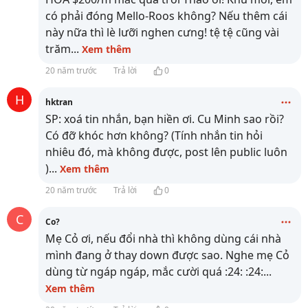
có phải đóng Mello-Roos không? Nếu thêm cái
này nữa thì lè lưỡi nghen cưng! tệ tệ cũng vài
trăm
...
Xem thêm
20 năm trước
Trả lời
0
H
hktran
SP: xoá tin nhắn, bạn hiền ơi. Cu Minh sao rồi?
Có đỡ khóc hơn không? (Tính nhắn tin hỏi
nhiêu đó, mà không được, post lên public luôn
)
...
Xem thêm
20 năm trước
Trả lời
0
C
Co?
Mẹ Cỏ ơi, nếu đổi nhà thì không dùng cái nhà
mình đang ở thay down được sao. Nghe mẹ Cỏ
dùng từ ngáp ngáp, mắc cười quá :24: :24:
...
Xem thêm