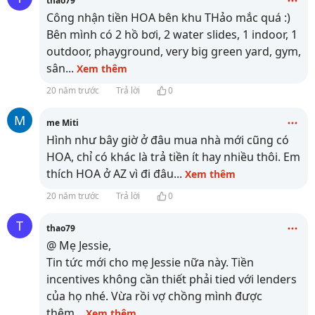
thao79
Công nhận tiền HOA bên khu THảo mắc quá :)
Bên mình có 2 hồ bơi, 2 water slides, 1 indoor, 1
outdoor, phayground, very big green yard, gym,
sân
...
Xem thêm
20 năm trước
Trả lời
0
M
me Miti
Hình như bây giờ ở đâu mua nhà mới cũng có
HOA, chỉ có khác là trả tiền ít hay nhiều thôi. Em
thích HOA ở AZ vì đi đâu
...
Xem thêm
20 năm trước
Trả lời
0
T
thao79
@ Mẹ Jessie,
Tin tức mới cho mẹ Jessie nữa này. Tiền
incentives không cần thiết phải tied với lenders
của họ nhé. Vừa rồi vợ chồng mình được
thêm
...
Xem thêm