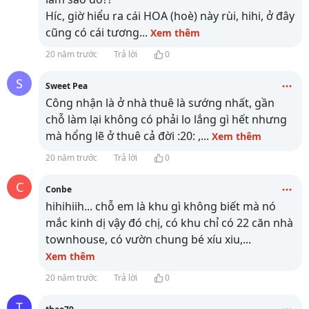
Híc, giờ hiểu ra cái HOA (hoè) này rùi, hihi, ở đây
cũng có cái tương
...
Xem thêm
20 năm trước
Trả lời
0
S
Sweet Pea
Công nhận là ở nhà thuê là sướng nhất, gần
chỗ làm lại không có phải lo lắng gì hết nhưng
mà hổng lẽ ở thuê cả đời :20: ,
...
Xem thêm
20 năm trước
Trả lời
0
C
Conbe
hihihiih... chỗ em là khu gì không biết mà nó
mắc kinh dị vậy đó chị, có khu chỉ có 22 căn nhà
townhouse, có vườn chung bé xíu xiu,
...
Xem thêm
20 năm trước
Trả lời
0
T