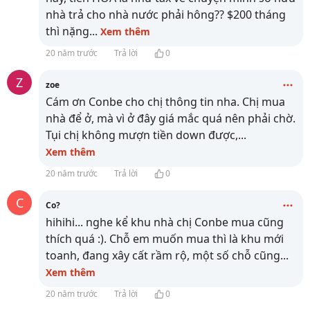
nhà trả cho nhà nước phải hông?? $200 tháng
thì nặng
...
Xem thêm
20 năm trước
Trả lời
0
Z
zoe
Cám ơn Conbe cho chị thông tin nha. Chị mua
nhà để ở, mà vì ở đây giá mắc quá nên phải chờ.
Tụi chị không mượn tiền down được,
...
Xem thêm
20 năm trước
Trả lời
0
C
Co?
hihihi... nghe kể khu nhà chị Conbe mua cũng
thích quá :). Chỗ em muốn mua thì là khu mới
toanh, đang xây cất rầm rộ, một số chỗ cũng
...
Xem thêm
20 năm trước
Trả lời
0