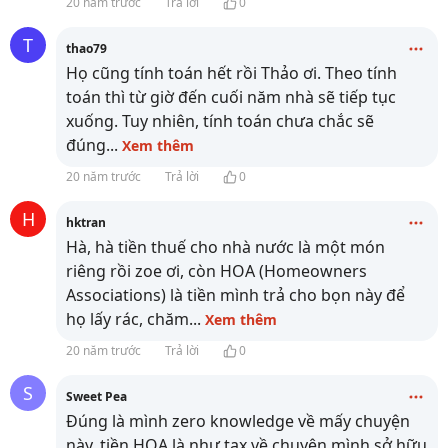
20 năm trước
Trả lời
0
T
thao79
Họ cũng tính toán hết rồi Thảo ơi. Theo tính
toán thì từ giờ đến cuối năm nhà sẽ tiếp tục
xuống. Tuy nhiên, tính toán chưa chắc sẽ
đúng
...
Xem thêm
20 năm trước
Trả lời
0
H
hktran
Hà, hà tiền thuế cho nhà nước là một món
riêng rồi zoe ơi, còn HOA (Homeowners
Associations) là tiền mình trả cho bọn này để
họ lấy rác, chăm
...
Xem thêm
20 năm trước
Trả lời
0
S
Sweet Pea
Đúng là mình zero knowledge về mấy chuyện
này, tiền HOA là như tax về chuyện mình sở hữu