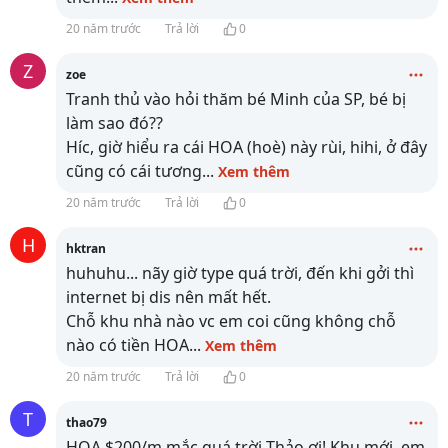
20 năm trước
Trả lời
0
Z
zoe
Tranh thủ vào hỏi thăm bé Minh của SP, bé bị
làm sao đó??
Híc, giờ hiểu ra cái HOA (hoè) này rùi, hihi, ở đây
cũng có cái tương
...
Xem thêm
20 năm trước
Trả lời
0
H
hktran
huhuhu... nãy giờ type quá trời, đến khi gởi thì
internet bị dis nên mất hết.
Chỗ khu nhà nào vc em coi cũng không chỗ
nào có tiền HOA
...
Xem thêm
20 năm trước
Trả lời
0
T
thao79
HOA $200/m mắc quá trời Thảo ơi! Khu mới, em