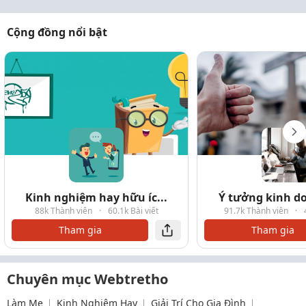
Cộng đồng nổi bật
Kinh nghiệm hay hữu íc...
Ý tưởng kinh do
88k Thành viên
·
60.1k Bài viết
91.7k Thành viên
·
Tham gia
Tham gia
Chuyên mục Webtretho
Làm Mẹ
Kinh Nghiệm Hay
Giải Trí Cho Gia Đình