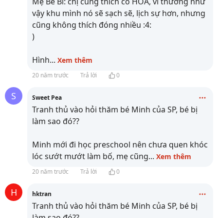
Mẹ Bé Bí: chị cũng thích có HOA, vì thường như
vậy khu mình nó sẽ sạch sẽ, lịch sự hơn, nhưng
cũng không thích đóng nhiều :4:
)
Hình
...
Xem thêm
20 năm trước
Trả lời
0
S
Sweet Pea
Tranh thủ vào hỏi thăm bé Minh của SP, bé bị
làm sao đó??
Minh mới đi học preschool nên chưa quen khóc
lóc sướt mướt làm bố, mẹ cũng
...
Xem thêm
20 năm trước
Trả lời
0
H
hktran
Tranh thủ vào hỏi thăm bé Minh của SP, bé bị
làm sao đó??