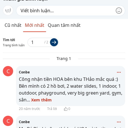
Cũ nhất
Mới nhất
Quan tâm nhất
Tìm tới
/
2
Trang bình luận
Trang 1
C
Conbe
Công nhận tiền HOA bên khu THảo mắc quá :)
Bên mình có 2 hồ bơi, 2 water slides, 1 indoor, 1
outdoor, phayground, very big green yard, gym,
sân
...
Xem thêm
20 năm trước
Trả lời
0
C
Conbe