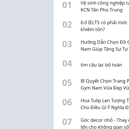
0
1
Vệ sinh công nghiệp t
KCN Tân Phú Trung
0
2
6.0 IELTS có phải mức
khiêm tốn?
0
3
Hướng Dẫn Chọn Đồ
Nam Giúp Tăng Sự Tự 
Khi Tập Luyện
0
4
tìm câu lạc bộ toán
0
5
Bí Quyết Chọn Trang 
Gym Nam Vừa Đẹp V
Thoải Mái
0
6
Hoa Tulip Len Tượng 
Cho Điều Gì Ý Nghĩa 
Sau Món Quà Handm
0
7
Góc decor nhỏ - Thay 
Được Yêu Thích
lớn cho không gian s