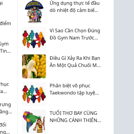
ại
Ứng dụng thực tế đầu
dò nhiệt độ cảm biến
Pt100 trong công
 điểm
nghiệp
Vì Sao Cần Chọn Đúng
Đồ Gym Nam Trước
 Gym
Khi Bắt Đầu Tập
Tin
Luyện?
Điều Gì Xảy Ra Khi Bạn
Ăn Một Quả Chuối Mỗi
Ngày?
Phục
Phân biệt võ phục
ừa
Taekwondo tập luyện
và võ phục thi đấu chi
Trưng
tiết
Đằng
TUỔI THƠ BAY CÙNG
ade
NHỮNG CÁNH THIÊN
đổi
NGA - NGÀY HỘI NGHỆ
ống