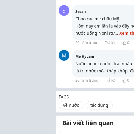
S
Sesan
Chào các mẹ châu Mỹ,
Hôm nay em lân la vào đây hỏ
nước uống Noni (từ
...
Xem t
20 năm trước
Trả lời
0
M
Me HyLam
Nước noni là nước trái nhàu
là trị nhức mỏi, thấp khớp, 
20 năm trước
Trả lời
0
TAGS
về nước
tác dụng
Bài viết liên quan