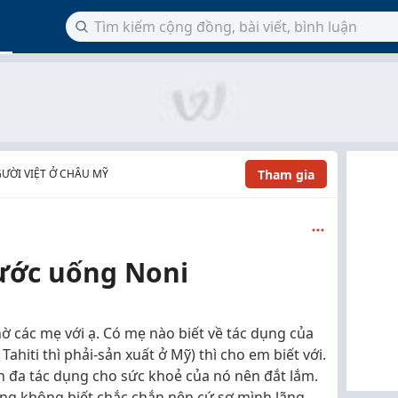
Tham gia
ƯỜI VIỆT Ở CHÂU MỸ
ước uống Noni
ờ các mẹ với ạ. Có mẹ nào biết về tác dụng của
ahiti thì phải-sản xuất ở Mỹ) thì cho em biết với.
h đa tác dụng cho sức khoẻ của nó nên đắt lắm.
ng không biết chắc chắn nên cứ sợ mình lãng