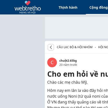
Thịnh hành
Cộng đồng
CÂU LẠC BỘ & HỘI NHÓM
HỘI NG
chuột2.65kg
C
20 năm trước
Cho em hỏi về n
Chào các mẹ châu Mỹ,
Hôm nay em lân la vào đây hỏi nh
nước uống Noni (từ quả noni của T
Ở VN đang thấy quảng cáo về tín
Nhưng thực sự thế nào thì em cũ