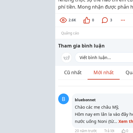
phí tiền. Mong nhận được phản h
2.6K
0
3
Quảng cáo
Tham gia bình luận
Cũ nhất
Mới nhất
Qu
B
bluebonnet
Chào các mẹ châu Mỹ,
Hôm nay em lân la vào đây hỏ
nước uống Noni (từ
...
Xem t
20 năm trước
Trả lời
0