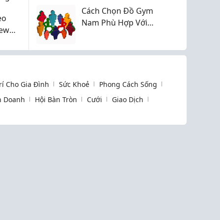
THUẬT ĐẶC BIỆT
Cách Chọn Đồ Gym
CHÀO MỪNG QUỐC
eo
Nam Phù Hợp Với
TẾ THIẾU NHI 1/6
iew
Từng Dáng Người
Trí Cho Gia Đình
Sức Khoẻ
Phong Cách Sống
h Doanh
Hội Bàn Tròn
Cưới
Giao Dịch