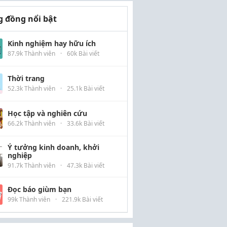
 đồng nổi bật
Kinh nghiệm hay hữu ích
87.9k Thành viên
·
60k Bài viết
Thời trang
52.3k Thành viên
·
25.1k Bài viết
Học tập và nghiên cứu
66.2k Thành viên
·
33.6k Bài viết
Ý tưởng kinh doanh, khởi
nghiệp
91.7k Thành viên
·
47.3k Bài viết
Đọc báo giùm bạn
99k Thành viên
·
221.9k Bài viết