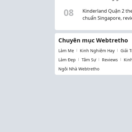
cùng Nếp Mộc
0
8
Kinderland Quận 2 th
chuẩn Singapore, rev
sao mọi người?
Chuyên mục Webtretho
Làm Mẹ
Kinh Nghiệm Hay
Giải 
Làm Đẹp
Tâm Sự
Reviews
Kin
Ngôi Nhà Webtretho