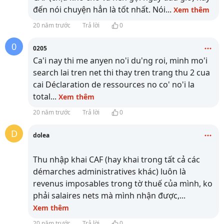
đến nói chuyện hẳn là tốt nhất. Nói
...
Xem thêm
20 năm trước
Trả lời
0
0
0205
Ca'i nay thi me anyen no'i du'ng roi, minh mo'i
search lai tren net thi thay tren trang thu 2 cua
cai Déclaration de ressources no co' no'i la
total
...
Xem thêm
20 năm trước
Trả lời
0
D
dolea
Thu nhập khai CAF (hay khai trong tất cả các
démarches administratives khác) luôn là
revenus imposables trong tờ thuế của mình, ko
phải salaires nets mà mình nhận được,
...
Xem thêm
20 năm trước
Trả lời
0