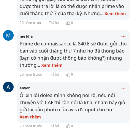
được thư trả lời là có thể được nhận prime vào
cuối tháng thứ 7 của thai kỳ. Nhưng
...
Xem thêm
20 năm trước
Trả lời
0
M
me kha
Prime de connaissance là 840 E sẽ được gửi cho
bạn vào cuối tháng thứ 7 như họ đã thông báo
(bạn có nhận được thông báo không?) nhưng
thường
...
Xem thêm
20 năm trước
Trả lời
0
A
anyen
Ôi xin lỗi dolea mình không nói rõ, nếu nói
chuyện với CAF thì cần nói là khai nhầm bây giờ
gửi lại bản photo của avis d'impot cho họ
...
Xem thêm
20 năm trước
Trả lời
0