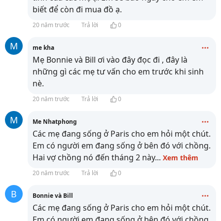
biết để còn đi mua đồ ạ.
20 năm trước
Trả lời
0
M
me kha
Mẹ Bonnie và Bill ơi vào đây đọc đi , đây là
những gì các mẹ tư vấn cho em trước khi sinh
nè.
20 năm trước
Trả lời
0
M
Me Nhatphong
Các mẹ đang sống ở Paris cho em hỏi một chút.
Em có người em đang sống ở bên đó với chồng.
Hai vợ chồng nó đến tháng 2 này
...
Xem thêm
20 năm trước
Trả lời
0
B
Bonnie và Bill
Các mẹ đang sống ở Paris cho em hỏi một chút.
Em có người em đang sống ở bên đó với chồng.