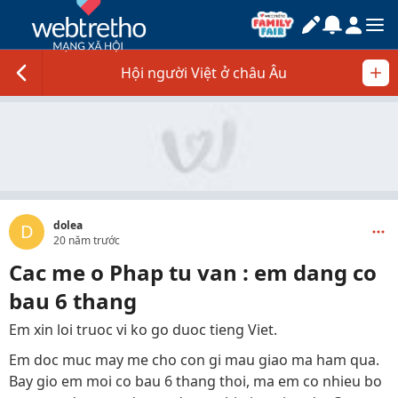
Hội người Việt ở châu Âu
dolea
D
20 năm trước
Cac me o Phap tu van : em dang co
bau 6 thang
Em xin loi truoc vi ko go duoc tieng Viet.
Em doc muc may me cho con gi mau giao ma ham qua.
Bay gio em moi co bau 6 thang thoi, ma em co nhieu bo