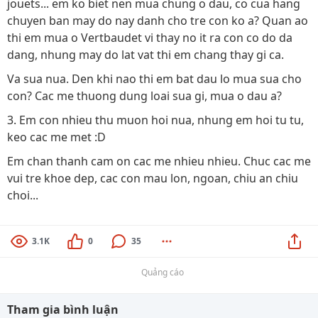
jouets... em ko biet nen mua chung o dau, co cua hang
chuyen ban may do nay danh cho tre con ko a? Quan ao
thi em mua o Vertbaudet vi thay no it ra con co do da
dang, nhung may do lat vat thi em chang thay gi ca.
Va sua nua. Den khi nao thi em bat dau lo mua sua cho
con? Cac me thuong dung loai sua gi, mua o dau a?
3. Em con nhieu thu muon hoi nua, nhung em hoi tu tu,
keo cac me met :D
Em chan thanh cam on cac me nhieu nhieu. Chuc cac me
vui tre khoe dep, cac con mau lon, ngoan, chiu an chiu
choi...
3.1K
0
35
Quảng cáo
Tham gia bình luận