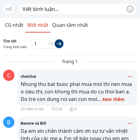
Cũ nhất
Mới nhất
Quan tâm nhất
Tìm tới
/
2
Trang bình luận
Trang 1
C
choichoi
Nhung thu bat buoc phai mua moi thi nen mua
o sieu thi, con khong thi mua do cu thoi ban a.
Do tre con dung roi van con moi
...
Xem thêm
20 năm trước
Trả lời
0
B
Bonnie và Bill
Dạ em xin chân thành cám ơn sự tư vấn nhiệt
tình của các mẹ ạ. Em sẽ báo ngay cho em em