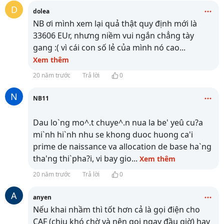
D
dolea
NB ơi mình xem lại quả thật quy định mới là
33606 EUr, nhưng niềm vui ngắn chẳng tày
gang :( vì cái con số lẻ của mình nó cao
...
Xem thêm
20 năm trước
Trả lời
0
N
NB11
Dau lo`ng mo^.t chuye^.n nua la be' yeû cu?a
mi`nh hi`nh nhu se khong duoc huong ca'i
prime de naissance va allocation de base ha`ng
tha'ng thi`pha?i, vi bay gio
...
Xem thêm
20 năm trước
Trả lời
0
A
anyen
Nếu khai nhầm thì tốt hơn cả là gọi điện cho
CAF (chịu khó chờ và nên gọi ngay đầu giờ) hay