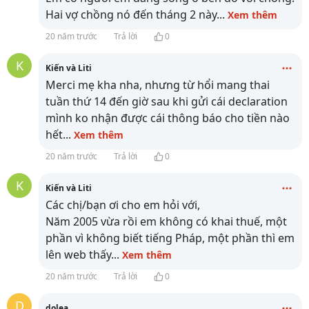
Hai vợ chồng nó đến tháng 2 này
...
Xem thêm
20 năm trước
Trả lời
0
K
Kiến và Liti
Merci mẹ kha nha, nhưng từ hổi mang thai
tuần thứ 14 đến giờ sau khi gửi cái declaration
mình ko nhận được cái thông báo cho tiền nào
hết
...
Xem thêm
20 năm trước
Trả lời
0
K
Kiến và Liti
Các chị/bạn ơi cho em hỏi với,
Năm 2005 vừa rồi em không có khai thuế, một
phần vì không biết tiếng Pháp, một phần thì em
lên web thấy
...
Xem thêm
20 năm trước
Trả lời
0
D
dolea