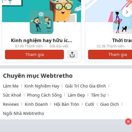
Kinh nghiệm hay hữu íc...
Thời tr
87.9k Thành viên
·
60k Bài viết
52.3k Thành viên
·
Tham gia
Tham gia
Chuyên mục Webtretho
Làm Mẹ
Kinh Nghiệm Hay
Giải Trí Cho Gia Đình
Sức Khoẻ
Phong Cách Sống
Làm Đẹp
Tâm Sự
Reviews
Kinh Doanh
Hội Bàn Tròn
Cưới
Giao Dịch
Ngôi Nhà Webtretho