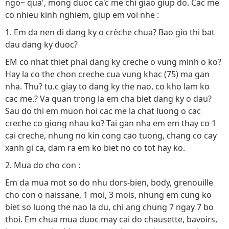
ngo~ qua', mong duoc ca'c me chi giao giup do. Cac me
co nhieu kinh nghiem, giup em voi nhe :
1. Em da nen di dang ky o crèche chua? Bao gio thi bat
dau dang ky duoc?
EM co nhat thiet phai dang ky creche o vung minh o ko?
Hay la co the chon creche cua vung khac (75) ma gan
nha. Thu? tu.c giay to dang ky the nao, co kho lam ko
cac me.? Va quan trong la em cha biet dang ky o dau?
Sau do thi em muon hoi cac me la chat luong o cac
creche co giong nhau ko? Tai gan nha em em thay co 1
cai creche, nhung no kin cong cao tuong, chang co cay
xanh gi ca, dam ra em ko biet no co tot hay ko.
2. Mua do cho con :
Em da mua mot so do nhu dors-bien, body, grenouille
cho con o naissane, 1 moi, 3 mois, nhung em cung ko
biet so luong the nao la du, chi ang chung 7 ngay 7 bo
thoi. Em chua mua duoc may cai do chausette, bavoirs,