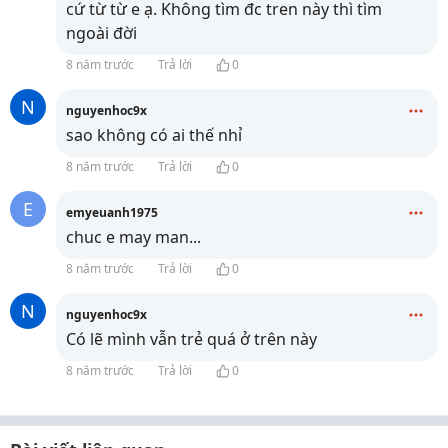
cứ từ từ e ạ. Không tìm đc tren này thì tìm
ngoài đời
8 năm trước
Trả lời
0
N
nguyenhoc9x
sao không có ai thế nhỉ
8 năm trước
Trả lời
0
E
emyeuanh1975
chuc e may man...
8 năm trước
Trả lời
0
N
nguyenhoc9x
Có lẽ mình vẫn trẻ quá ở trên này
8 năm trước
Trả lời
0