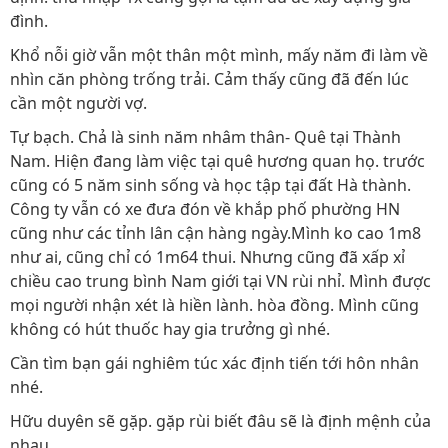
đình.
Khổ nỗi giờ vẫn một thân một mình, mấy năm đi làm về
nhìn căn phòng trống trải. Cảm thấy cũng đã đến lúc
cần một người vợ.
Tự bạch. Chả là sinh năm nhâm thân- Quê tại Thành
Nam. Hiện đang làm việc tại quê hương quan họ. trước
cũng có 5 năm sinh sống và học tập tại đất Hà thành.
Công ty vẫn có xe đưa đón về khắp phố phường HN
cũng như các tỉnh lân cận hàng ngày.Mình ko cao 1m8
như ai, cũng chỉ có 1m64 thui. Nhưng cũng đã xấp xỉ
chiều cao trung bình Nam giới tại VN rùi nhỉ. Mình được
mọi người nhận xét là hiền lành. hòa đồng. Mình cũng
không có hút thuốc hay gia trưởng gì nhé.
Cần tìm bạn gái nghiêm túc xác định tiến tới hôn nhân
nhé.
Hữu duyên sẽ gặp. gặp rùi biết đâu sẽ là định mệnh của
nhau.