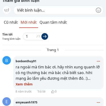
Tham gia bình luận
Cũ nhất
Mới nhất
Quan tâm nhất
Tìm tới
/
1
Trang bình luận
Trang 1
B
bonbonthuy91
ra ngoài mà tìm bác ơi. hãy nhìn xung quanh lỡ
có ng thương bác mà bác chả biết sao. hihi
mạng ảo lắm yêu đương mệt thêm đó. :)
...
Xem thêm
8 năm trước
Trả lời
0
E
emyeuanh1975