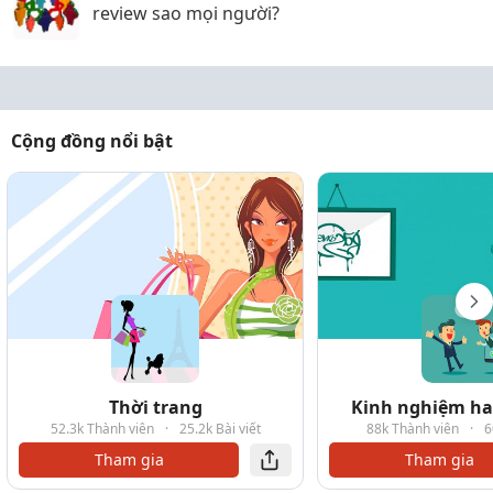
review sao mọi người?
Cộng đồng nổi bật
Thời trang
Kinh nghiệm hay
52.3k Thành viên
·
25.2k Bài viết
88k Thành viên
·
6
Tham gia
Tham gia