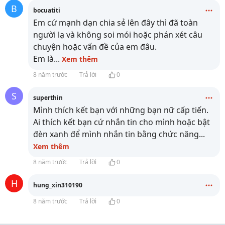
B
bocuatiti
Em cứ mạnh dạn chia sẻ lên đây thì đã toàn
người lạ và không soi mói hoặc phán xét câu
chuyện hoặc vấn đề của em đâu.
Em là
...
Xem thêm
8 năm trước
Trả lời
0
S
superthin
Mình thích kết bạn với những bạn nữ cấp tiến.
Ai thích kết bạn cứ nhắn tin cho mình hoặc bật
đèn xanh để mình nhắn tin bằng chức năng
...
Xem thêm
8 năm trước
Trả lời
0
H
hung_xin310190
8 năm trước
Trả lời
0