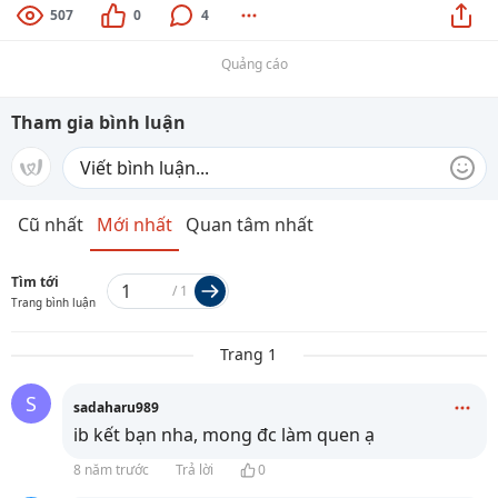
507
0
4
Quảng cáo
Tham gia bình luận
Cũ nhất
Mới nhất
Quan tâm nhất
Tìm tới
/
1
Trang bình luận
Trang 1
S
sadaharu989
ib kết bạn nha, mong đc làm quen ạ
8 năm trước
Trả lời
0