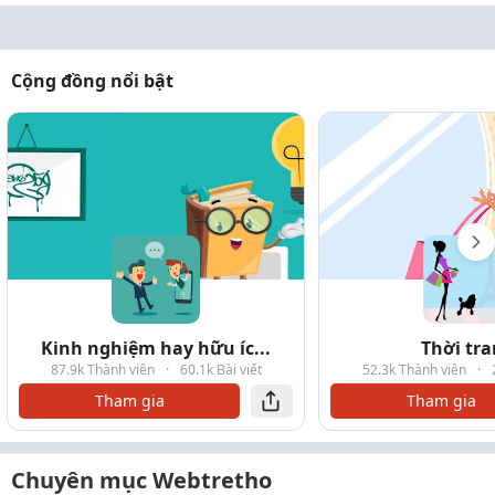
Cộng đồng nổi bật
Kinh nghiệm hay hữu íc...
Thời tr
87.9k Thành viên
·
60.1k Bài viết
52.3k Thành viên
·
Tham gia
Tham gia
Chuyên mục Webtretho