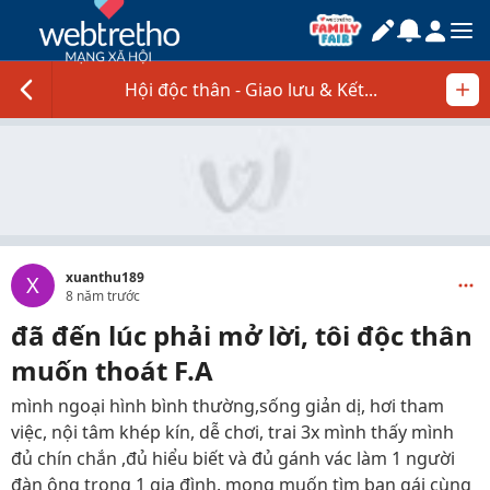
Hội độc thân - Giao lưu & Kết...
xuanthu189
X
8 năm trước
đã đến lúc phải mở lời, tôi độc thân
muốn thoát F.A
mình ngoại hình bình thường,sống giản dị, hơi tham
việc, nội tâm khép kín, dễ chơi, trai 3x mình thấy mình
đủ chín chắn ,đủ hiểu biết và đủ gánh vác làm 1 người
đàn ông trong 1 gia đình. mong muốn tìm bạn gái cùng