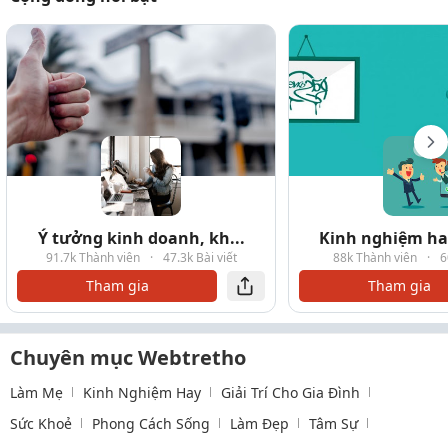
Ý tưởng kinh doanh, kh...
Kinh nghiệm hay
91.7k Thành viên
·
47.3k Bài viết
88k Thành viên
·
6
Tham gia
Tham gia
Chuyên mục Webtretho
Làm Mẹ
Kinh Nghiệm Hay
Giải Trí Cho Gia Đình
Sức Khoẻ
Phong Cách Sống
Làm Đẹp
Tâm Sự