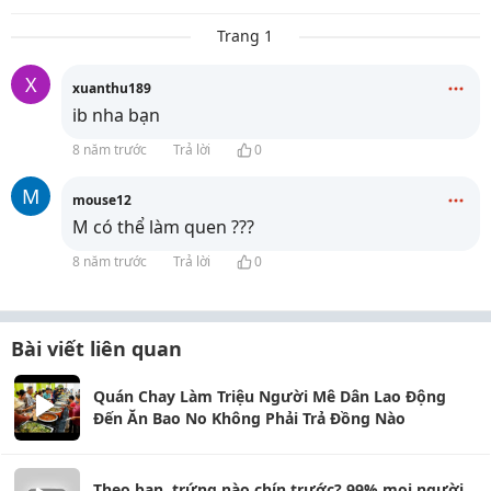
Trang 1
X
xuanthu189
ib nha bạn
8 năm trước
Trả lời
0
M
mouse12
M có thể làm quen ???
8 năm trước
Trả lời
0
Bài viết liên quan
Quán Chay Làm Triệu Người Mê Dân Lao Động
Đến Ăn Bao No Không Phải Trả Đồng Nào
Theo bạn, trứng nào chín trước? 99% mọi người