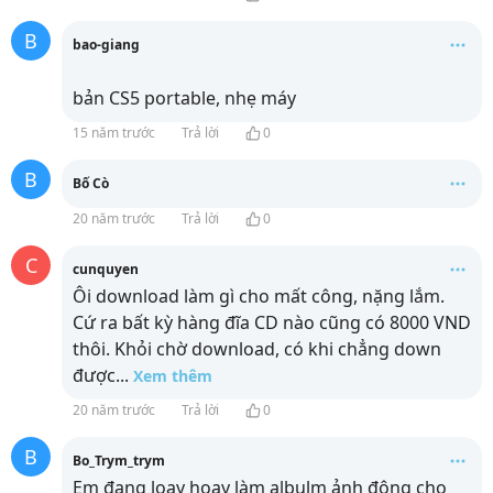
B
bao-giang
bản CS5 portable, nhẹ máy
15 năm trước
Trả lời
0
B
Bố Cò
20 năm trước
Trả lời
0
C
cunquyen
Ôi download làm gì cho mất công, nặng lắm.
Cứ ra bất kỳ hàng đĩa CD nào cũng có 8000 VND
thôi. Khỏi chờ download, có khi chẳng down
được
...
Xem thêm
20 năm trước
Trả lời
0
B
Bo_Trym_trym
Em đang loay hoay làm albulm ảnh động cho