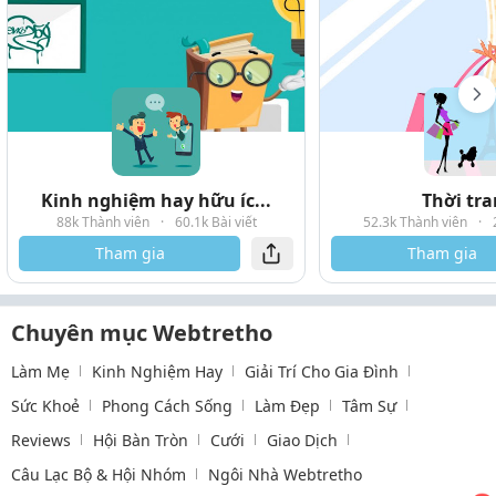
Kinh nghiệm hay hữu íc...
Thời tr
88k Thành viên
·
60.1k Bài viết
52.3k Thành viên
·
Tham gia
Tham gia
Chuyên mục Webtretho
Làm Mẹ
Kinh Nghiệm Hay
Giải Trí Cho Gia Đình
Sức Khoẻ
Phong Cách Sống
Làm Đẹp
Tâm Sự
Reviews
Hội Bàn Tròn
Cưới
Giao Dịch
Câu Lạc Bộ & Hội Nhóm
Ngôi Nhà Webtretho