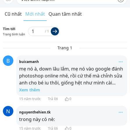
Cũ nhất
Mới nhất
Quan tâm nhất
Tìm tới
/
1
Trang bình luận
Trang 1
B
buicamanh
mẹ nó à, down lâu lắm, mẹ nó vào google đánh
photoshop online nhé, rồi cứ thế mà chỉnh sửa
anh cho bé iu thôi, giống hệt như mình cài
...
Xem thêm
15 năm trước
Trả lời
0
N
nguyenthehien.tk
trong này có nè:
15 năm trước
Trả lời
0