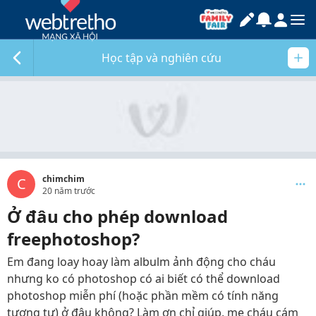
Học tập và nghiên cứu
chimchim
C
20 năm trước
Ở đâu cho phép download
freephotoshop?
Em đang loay hoay làm albulm ảnh động cho cháu
nhưng ko có photoshop có ai biết có thể download
photoshop miễn phí (hoặc phần mềm có tính năng
tương tự) ở đâu không? Làm ơn chỉ giúp, mẹ cháu cám