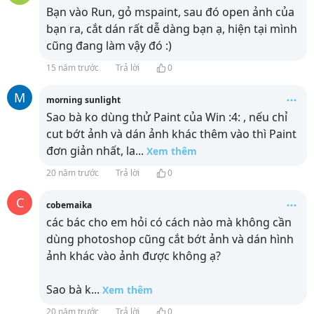
Bạn vào Run, gỏ mspaint, sau đó open ảnh của
bạn ra, cắt dán rất dễ dàng bạn ạ, hiện tại mình
cũng đang làm vậy đó :)
15 năm trước
Trả lời
0
M
morning sunlight
Sao bà ko dùng thử Paint của Win :4: , nếu chỉ
cut bớt ảnh và dán ảnh khác thêm vào thì Paint
đơn giản nhất, la
...
Xem thêm
20 năm trước
Trả lời
0
C
cobemaika
các bác cho em hỏi có cách nào mà không cần
dùng photoshop cũng cắt bớt ảnh và dán hình
ảnh khác vào ảnh được không ạ?
Sao bà k
...
Xem thêm
20 năm trước
Trả lời
0