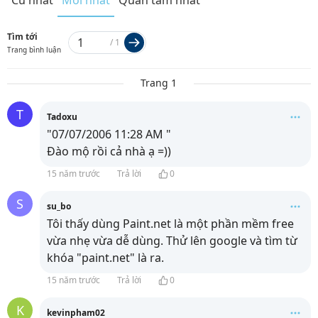
Cũ nhất
Mới nhất
Quan tâm nhất
Tìm tới
/
1
Trang bình luận
Trang 1
T
Tadoxu
"07/07/2006 11:28 AM "
Đào mộ rồi cả nhà ạ =))
15 năm trước
Trả lời
0
S
su_bo
Tôi thấy dùng Paint.net là một phần mềm free
vừa nhẹ vừa dễ dùng. Thử lên google và tìm từ
khóa "paint.net" là ra.
15 năm trước
Trả lời
0
K
kevinpham02