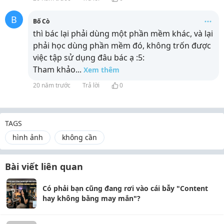
B
Bố Cò
thì bác lại phải dùng một phần mềm khác, và lại
phải học dùng phần mềm đó, không trốn được
việc tập sử dụng đâu bác ạ :5:
Tham khảo
...
Xem thêm
20 năm trước
Trả lời
0
TAGS
hình ảnh
không cần
Bài viết liên quan
Có phải bạn cũng đang rơi vào cái bẫy "Content
hay không bằng may mắn"?