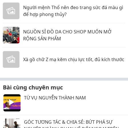
Người mệnh Thổ nên đeo trang sức đá màu gì
để hợp phong thủy?
NGUỒN SỈ ĐỒ DA CHO SHOP MUỐN MỞ
RỘNG SẢN PHẨM
Xà gồ chữ Z mạ kẽm chịu lực tốt, đủ kích thước
Bài cùng chuyên mục
TỪ VỤ NGUYỄN THÀNH NAM
GÓC TƯƠNG TÁC & CHIA SẺ: BỨT PHÁ SỰ