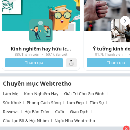
Kinh nghiệm hay hữu íc...
Ý tưởng kinh do
88k Thành viên
·
60.1k Bài viết
91.7k Thành viên
·
Tham gia
Tham gia
Chuyên mục Webtretho
Làm Mẹ
Kinh Nghiệm Hay
Giải Trí Cho Gia Đình
Sức Khoẻ
Phong Cách Sống
Làm Đẹp
Tâm Sự
Reviews
Hội Bàn Tròn
Cưới
Giao Dịch
Câu Lạc Bộ & Hội Nhóm
Ngôi Nhà Webtretho