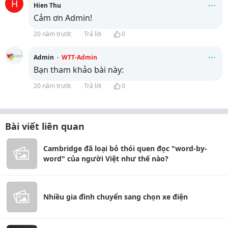
H
Hien Thu
Cảm ơn Admin!
20 năm trước
Trả lời
0
Admin
·
WTT-Admin
Bạn tham khảo bài này:
20 năm trước
Trả lời
0
Bài viết liên quan
Cambridge đã loại bỏ thói quen đọc "word-by-
word" của người Việt như thế nào?
Nhiều gia đình chuyển sang chọn xe điện