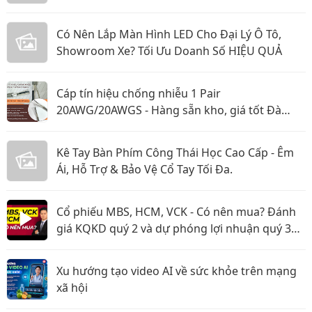
Có Nên Lắp Màn Hình LED Cho Đại Lý Ô Tô,
Showroom Xe? Tối Ưu Doanh Số HIỆU QUẢ
Cáp tín hiệu chống nhiễu 1 Pair
20AWG/20AWGS - Hàng sẵn kho, giá tốt Đà
Nẵng, Huế
Kê Tay Bàn Phím Công Thái Học Cao Cấp - Êm
Ái, Hỗ Trợ & Bảo Vệ Cổ Tay Tối Đa.
Cổ phiếu MBS, HCM, VCK - Có nên mua? Đánh
giá KQKD quý 2 và dự phóng lợi nhuận quý 3
năm 2026
Xu hướng tạo video AI về sức khỏe trên mạng
xã hội