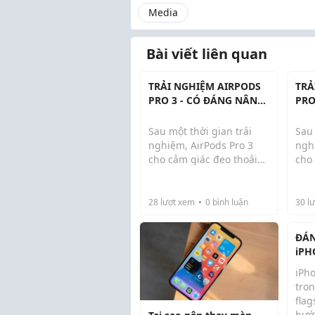
Media
Bài viết liên quan
TRẢI NGHIỆM AIRPODS
TRẢ
PRO 3 - CÓ ĐÁNG NÂNG
PRO
CẤP?
CẤP
Sau một thời gian trải
Sau 
nghiệm, AirPods Pro 3
ngh
cho cảm giác đeo thoải
cho
mái, kết nối nhanh với
mái,
iPhone và hoạt động ổn
iPh
định trong hệ sinh thái
định
28
lượt xem
0
bình luận
30
lư
Apple. Chất âm cân
App
bằng, khả năng chống ồn
bằn
ĐÁN
chủ động hỗ trợ tốt...
chủ 
iPH
CÓ 
iPh
NÂN
tro
fla
hướ