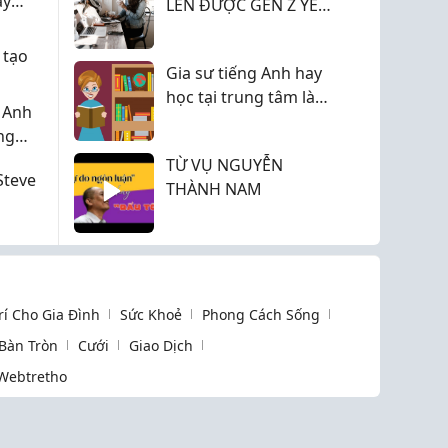
ây
LEN ĐƯỢC GEN Z YÊU
THÍCH?
 tạo
Gia sư tiếng Anh hay
học tại trung tâm là
 Anh
lựa chọn phù hợp?
ng
TỪ VỤ NGUYỄN
Steve
THÀNH NAM
Trí Cho Gia Đình
Sức Khoẻ
Phong Cách Sống
 Bàn Tròn
Cưới
Giao Dịch
Webtretho