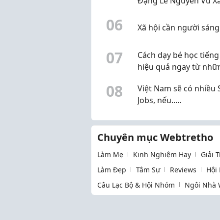
Đặng Lê Nguyên Vũ X
Dựng Đế Chế Tỷ Đô
0
6
Xã hội cần người sáng
0
7
Cách dạy bé học tiếng
hiệu quả ngay từ nhữ
năm đầu
0
8
Việt Nam sẽ có nhiều 
Jobs, nếu.....
Chuyên mục Webtretho
Làm Mẹ
Kinh Nghiệm Hay
Giải 
Làm Đẹp
Tâm Sự
Reviews
Hội
Câu Lạc Bộ & Hội Nhóm
Ngôi Nhà 