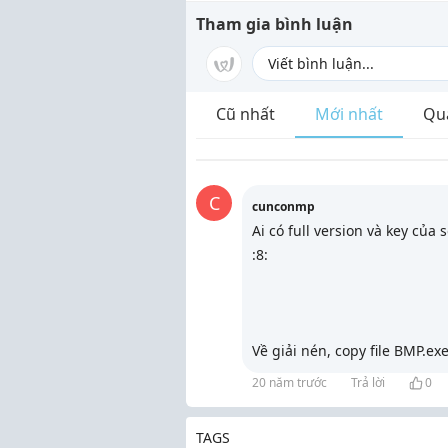
Tham gia bình luận
Cũ nhất
Mới nhất
Qu
C
cunconmp
Ai có full version và key của
:8:
Về giải nén, copy file BMP.ex
20 năm trước
Trả lời
0
TAGS