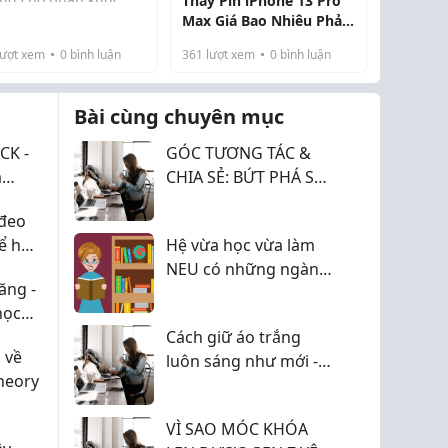
Thay Pin iPhone 13 Pro
cấp nhất, tập trung
Max Giá Bao Nhiêu Phải
 hiệu năng, camera và
Chăng Nhất Hiện Nay?
ượt xem
0
bình luận
361
lượt xem
0
bình luận
i nghiệm sử dụng lâu
 Ngay từ thiết kế, máy
giữ ngôn n...
Bài cùng chuyên mục
CK -
GÓC TƯƠNG TÁC &
á
CHIA SẺ: BỨT PHÁ SỰ
óng
NGHIỆP NGÀNH
đeo
2026
QUAN HỆ ĐỐI NGOẠI
để hợp
Hệ vừa học vừa làm
TRÊN TIMVIEC365!
NEU có những ngành
ăng -
nào 2026?
học
Cách giữ áo trắng
 về
luôn sáng như mới -
Theory
10 mẹo đơn giản ai
cũng nên biết
VÌ SAO MÓC KHÓA