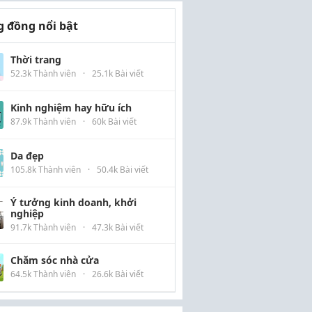
 đồng nổi bật
Thời trang
52.3k Thành viên
·
25.1k Bài viết
Kinh nghiệm hay hữu ích
87.9k Thành viên
·
60k Bài viết
Da đẹp
105.8k Thành viên
·
50.4k Bài viết
Ý tưởng kinh doanh, khởi
nghiệp
91.7k Thành viên
·
47.3k Bài viết
Chăm sóc nhà cửa
64.5k Thành viên
·
26.6k Bài viết