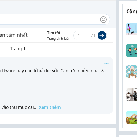
Cộng
Tìm tới
an tâm nhất
/
1
Trang bình luận
Trang 1
 software này cho tớ xài ké với. Cám ơn nhiều nha :8:
e vào thư muc cài
...
Xem thêm