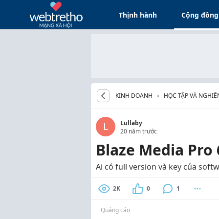
Thịnh hành
Cộng đồng
KINH DOANH
HỌC TẬP VÀ NGHIÊ
Lullaby
L
20 năm trước
Blaze Media Pro 
Ai có full version và key của soft
2K
0
1
Quảng cáo