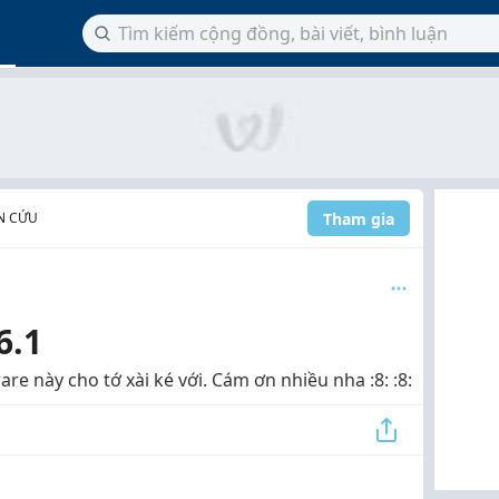
Tham gia
N CỨU
6.1
ware này cho tớ xài ké với. Cám ơn nhiều nha :8: :8: