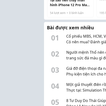
Tại sao nên thay màn
cao 
hình iPhone 12 Pro Max
vào
chính hãng?
54
lượt xem
0
bình luận
195
l
trả
dài.
vẫn 
Bài được xem nhiều
0
1
Cổ phiếu MBS, HCM, V
Có nên mua? Đánh gi
KQKD quý 2 và dự ph
0
2
Người mệnh Thổ nên 
lợi nhuận quý 3 năm 
trang sức đá màu gì 
phong thủy?
0
3
Giá đỡ điện thoại đa n
Phụ kiện tiện ích cho 
tập, làm việc và giải trí
0
4
Một giả thuyết điên rồ
Thực tại: Simulation 
0
5
8 Tư Duy Do Thái Giúp