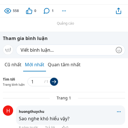
558
0
1
Quảng cáo
Tham gia bình luận
Cũ nhất
Mới nhất
Quan tâm nhất
Tìm tới
/
1
Trang bình luận
Trang 1
H
huongthuychu
Sao nghe khó hiểu vậy?
8 năm trước
Trả lời
0