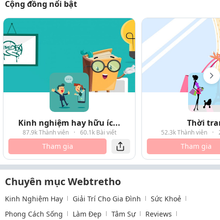
Cộng đồng nổi bật
Kinh nghiệm hay hữu íc...
Thời tr
87.9k Thành viên
·
60.1k Bài viết
52.3k Thành viên
·
Tham gia
Tham gia
Chuyên mục Webtretho
Kinh Nghiệm Hay
Giải Trí Cho Gia Đình
Sức Khoẻ
Phong Cách Sống
Làm Đẹp
Tâm Sự
Reviews