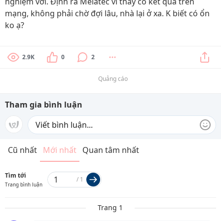
nghiệm với. Định ra Melatec vì thấy có kết quả trên
mạng, không phải chờ đợi lâu, nhà lại ở xa. K biết có ổn
ko ạ?
2.9K
0
2
Quảng cáo
Tham gia bình luận
Cũ nhất
Mới nhất
Quan tâm nhất
Tìm tới
/
1
Trang bình luận
Trang 1