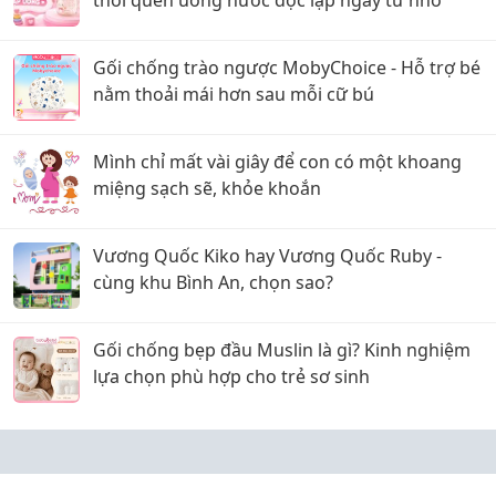
thói quen uống nước độc lập ngay từ nhỏ
Gối chống trào ngược MobyChoice - Hỗ trợ bé
nằm thoải mái hơn sau mỗi cữ bú
Mình chỉ mất vài giây để con có một khoang
miệng sạch sẽ, khỏe khoắn
Vương Quốc Kiko hay Vương Quốc Ruby -
cùng khu Bình An, chọn sao?
Gối chống bẹp đầu Muslin là gì? Kinh nghiệm
lựa chọn phù hợp cho trẻ sơ sinh