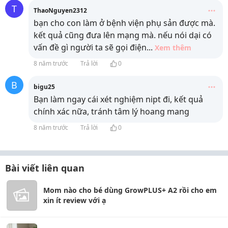
T
ThaoNguyen2312
bạn cho con làm ở bệnh viện phụ sản được mà.
kết quả cũng đưa lên mạng mà. nếu nói dại có
vấn đề gì người ta sẽ gọi điện
...
Xem thêm
8 năm trước
Trả lời
0
B
bigu25
Bạn làm ngay cái xét nghiệm nipt đi, kết quả
chính xác nữa, tránh tâm lý hoang mang
8 năm trước
Trả lời
0
Bài viết liên quan
Mom nào cho bé dùng GrowPLUS+ A2 rồi cho em
xin ít review với ạ