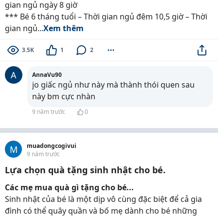
gian ngủ ngày 8 giờ
*** Bé 6 tháng tuổi – Thời gian ngủ đêm 10,5 giờ – Thời
gian ngủ...
Xem thêm
3.5K
1
2
A
AnnaVu90
jo giấc ngủ như này mà thành thói quen sau
này bm cực nhàn
9 năm trước
0
muadongcogivui
M
9 năm trước
Lựa chọn quà tặng sinh nhật cho bé.
Các mẹ mua quà gì tặng cho bé...
Sinh nhật của bé là một dịp vô cùng đặc biệt để cả gia
đình có thể quây quần và bố mẹ dành cho bé những