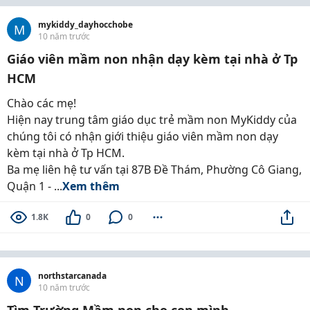
mykiddy_dayhocchobe
M
10 năm trước
Giáo viên mầm non nhận dạy kèm tại nhà ở Tp
HCM
Chào các mẹ!
Hiện nay trung tâm giáo dục trẻ mầm non MyKiddy của
chúng tôi có nhận giới thiệu giáo viên mầm non dạy
kèm tại nhà ở Tp HCM.
Ba mẹ liên hệ tư vấn tại 87B Đề Thám, Phường Cô Giang,
Quận 1 - ...
Xem thêm
1.8K
0
0
northstarcanada
N
10 năm trước