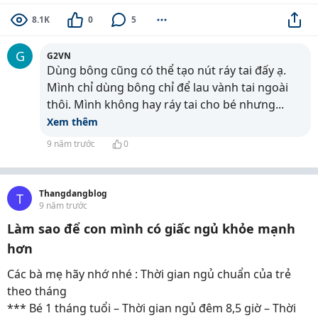
8.1K
0
5
G
G2VN
Dùng bông cũng có thể tạo nút ráy tai đấy ạ.
Mình chỉ dùng bông chỉ để lau vành tai ngoài
thôi. Mình không hay ráy tai cho bé nhưng
...
Xem thêm
9 năm trước
0
Thangdangblog
T
9 năm trước
Làm sao để con mình có giấc ngủ khỏe mạnh
hơn
Các bà mẹ hãy nhớ nhé : Thời gian ngủ chuẩn của trẻ
theo tháng
*** Bé 1 tháng tuổi – Thời gian ngủ đêm 8,5 giờ – Thời