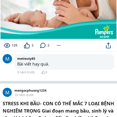
12K
2
2
M
metieuty85
Bài viết hay quá.
9 năm trước
0
mengocphuong1234
M
10 năm trước
STRESS KHI BẦU- CON CÓ THỂ MẮC 7 LOẠI BỆNH
NGHIÊM TRỌNG Giai đoạn mang bầu, sinh lý và