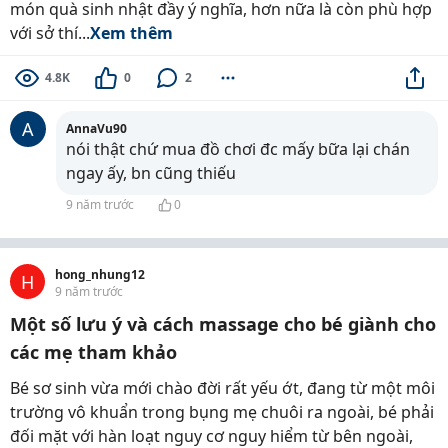
món quà sinh nhật đầy ý nghĩa, hơn nữa là còn phù hợp
với sở thí...
Xem thêm
4.8K
0
2
A
AnnaVu90
nói thật chứ mua đồ chơi đc mấy bữa lại chán
ngay ấy, bn cũng thiếu
9 năm trước
0
hong_nhung12
H
9 năm trước
Một số lưu ý và cách massage cho bé giành cho
các mẹ tham khảo
Bé sơ sinh vừa mới chào đời rất yếu ớt, đang từ một môi
trường vô khuẩn trong bụng mẹ chuôi ra ngoài, bé phải
đối mặt với hàn loạt nguy cơ nguy hiểm từ bên ngoài,