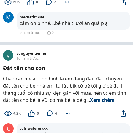
60K
0
2
M
mecuatit1989
cảm ơn b nhé....bé nhà t lười ăn quá p ạ
9 năm trước
0
vunguyentienha
V
10 năm trước
Đặt tên cho con
Chào các mẹ ạ. Tình hình là em đang đau đầu chuyện
đặt tên cho bé nhà em, từ lúc bik có bé tới giờ bé đc 1
tháng tuổi có nhìu sự kiện gắn với mưa, nên vc em tính
đặt tên cho bé là Vũ, cơ mà bé là bé g...
Xem thêm
4.2K
0
4
C
culi_watermaxx