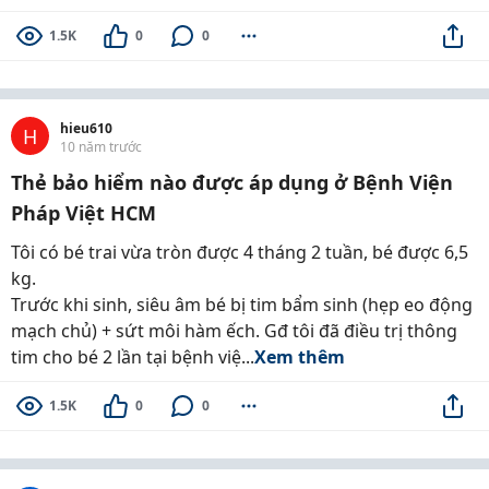
1.5K
0
0
hieu610
H
10 năm trước
Thẻ bảo hiểm nào được áp dụng ở Bệnh Viện
Pháp Việt HCM
Tôi có bé trai vừa tròn được 4 tháng 2 tuần, bé được 6,5
kg.
Trước khi sinh, siêu âm bé bị tim bẩm sinh (hẹp eo động
mạch chủ) + sứt môi hàm ếch. Gđ tôi đã điều trị thông
tim cho bé 2 lần tại bệnh việ...
Xem thêm
1.5K
0
0