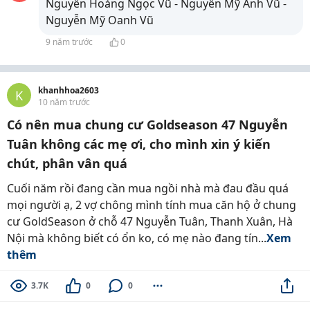
Nguyễn Hoàng Ngọc Vũ - Nguyễn Mỹ Anh Vũ -
Nguyễn Mỹ Oanh Vũ
9 năm trước
0
khanhhoa2603
K
10 năm trước
Có nên mua chung cư Goldseason 47 Nguyễn
Tuân không các mẹ ơi, cho mình xin ý kiến
chút, phân vân quá
Cuối năm rồi đang cần mua ngồi nhà mà đau đầu quá
mọi người ạ, 2 vợ chông mình tính mua căn hộ ở chung
cư GoldSeason ở chỗ 47 Nguyễn Tuân, Thanh Xuân, Hà
Nội mà không biết có ổn ko, có mẹ nào đang tín...
Xem
thêm
3.7K
0
0