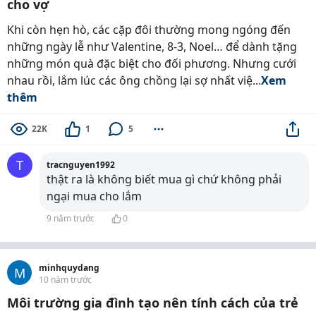
cho vợ
Khi còn hẹn hò, các cặp đôi thường mong ngóng đến
những ngày lễ như Valentine, 8-3, Noel… để dành tặng
những món quà đặc biệt cho đối phương. Nhưng cưới
nhau rồi, lắm lúc các ông chồng lại sợ nhất việ...
Xem
thêm
22K
1
5
T
tracnguyen1992
thật ra là không biết mua gì chứ không phải
ngại mua cho lắm
9 năm trước
0
minhquydang
M
10 năm trước
Môi trường gia đình tạo nên tính cách của trẻ