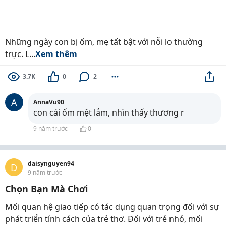
Những ngày con bị ốm, mẹ tất bật với nỗi lo thường
trực. L...
Xem thêm
3.7K
0
2
A
AnnaVu90
con cái ốm mệt lắm, nhìn thấy thương r
9 năm trước
0
daisynguyen94
D
9 năm trước
Chọn Bạn Mà Chơi
Mối quan hệ giao tiếp có tác dụng quan trọng đối với sự
phát triển tính cách của trẻ thơ. Đối với trẻ nhỏ, mối