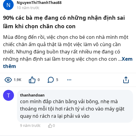
NguyenThiThanhThao88
N
10 năm trước
90% các bà mẹ đang có những nhận định sai
lầm khi chọn chăn cho con
Mùa đông đến rồi, việc chọn cho bé con nhà mình một
chiếc chăn ấm quả thật là một việc làm vô cùng cần
thiết. Nhưng đáng buồn thay rất nhiều mẹ đang có
những nhận định sai lầm trong việc chọn cho con ...
Xem
thêm
1.9K
0
5
T
thanhandoan
con mình đắp chăn bằng vải bông, nhẹ mà
thoáng mỗi tội hơi rách tý vì cho vào máy giặt
quay nó rách ra lại phải vá vào
9 năm trước
0