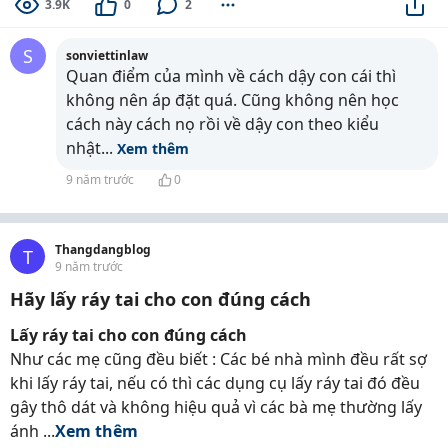
3.9K
0
2
S
sonviettinlaw
Quan điểm của mình về cách dậy con cái thì
không nên áp đặt quá. Cũng không nên học
cách này cách nọ rồi về dậy con theo kiểu
nhật
...
Xem thêm
9 năm trước
0
Thangdangblog
T
9 năm trước
Hãy lấy ráy tai cho con đúng cách
Lấy ráy tai cho con đúng cách
Như các mẹ cũng đều biết : Các bé nhà mình đều rất sợ
khi lấy ráy tai, nếu có thì các dụng cụ lấy ráy tai đó đều
gây thô dát và không hiệu quả vì các bà mẹ thường lấy
ánh ...
Xem thêm