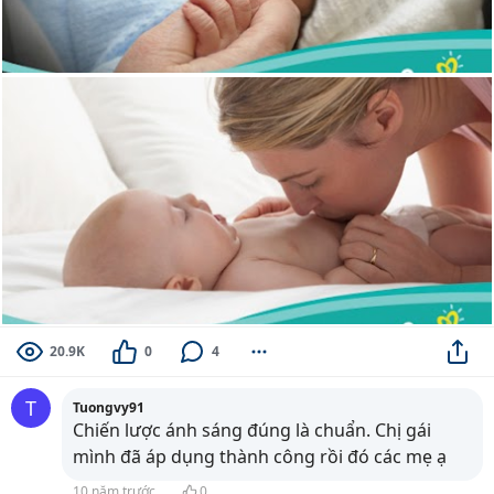
20.9K
0
4
T
Tuongvy91
Chiến lược ánh sáng đúng là chuẩn. Chị gái
mình đã áp dụng thành công rồi đó các mẹ ạ
10 năm trước
0