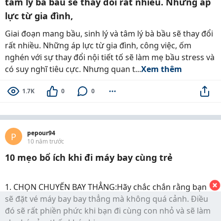
tâm lý bà bầu sẽ thay đổi rất nhiều. Những áp
lực từ gia đình,
Giai đoạn mang bầu, sinh lý và tâm lý bà bầu sẽ thay đổi
rất nhiều. Những áp lực từ gia đình, công việc, ốm
nghén với sự thay đổi nội tiết tố sẽ làm mẹ bầu stress và
có suy nghĩ tiêu cực. Nhưng quan t...
Xem thêm
1.7K
0
0
pepour94
P
10 năm trước
10 mẹo bổ ích khi đi máy bay cùng trẻ
1. CHỌN CHUYẾN BAY THẲNG:Hãy chắc chắn rằng bạn
sẽ đặt vé máy bay bay thẳng mà không quá cảnh. Điều
đó sẽ rất phiền phức khi bạn đi cùng con nhỏ và sẽ làm