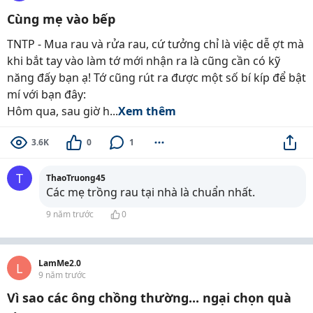
Cùng mẹ vào bếp
TNTP - Mua rau và rửa rau, cứ tưởng chỉ là việc dễ ợt mà
khi bắt tay vào làm tớ mới nhận ra là cũng cần có kỹ
năng đấy bạn ạ! Tớ cũng rút ra được một số bí kíp để bật
mí với bạn đây:
Hôm qua, sau giờ h...
Xem thêm
3.6K
0
1
T
ThaoTruong45
Các mẹ trồng rau tại nhà là chuẩn nhất.
9 năm trước
0
LamMe2.0
L
9 năm trước
Vì sao các ông chồng thường... ngại chọn quà