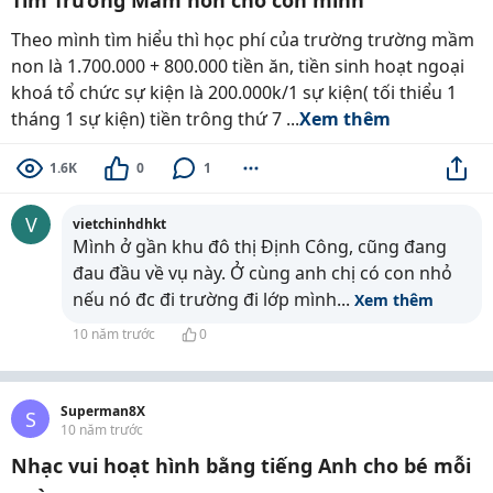
Tìm Trường Mầm non cho con mình
Theo mình tìm hiểu thì học phí của trường trường mầm
non là 1.700.000 + 800.000 tiền ăn, tiền sinh hoạt ngoại
khoá tổ chức sự kiện là 200.000k/1 sự kiện( tối thiểu 1
tháng 1 sự kiện) tiền trông thứ 7 ...
Xem thêm
1.6K
0
1
V
vietchinhdhkt
Mình ở gần khu đô thị Định Công, cũng đang
đau đầu về vụ này. Ở cùng anh chị có con nhỏ
nếu nó đc đi trường đi lớp mình
...
Xem thêm
10 năm trước
0
Superman8X
S
10 năm trước
Nhạc vui hoạt hình bằng tiếng Anh cho bé mỗi