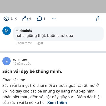
2.1K
0
3
M
minhminht
haha, giống thật, buồn cười quá
9 năm trước
0
eurmione
E
10 năm trước
Sách vải dạy bé thông minh.
Chào các mẹ.
Sách vải là một trò chơi mới ở nước ngoài và rất mới ở
VN. Nó dạy cho các bé những kỹ năng như xếp hình,
phân biệt màu, đếm số, cột dây giày, v.v... Điểm đặc biệt
của sách vải là nó ko hề...
Xem thêm