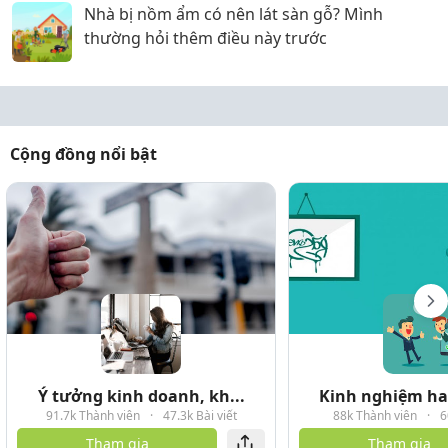
Nhà bị nồm ẩm có nên lát sàn gỗ? Mình
thường hỏi thêm điều này trước
Cộng đồng nổi bật
Ý tưởng kinh doanh, kh...
Kinh nghiệm hay
91.7k Thành viên
·
47.3k Bài viết
88k Thành viên
·
6
Tham gia
Tham gia