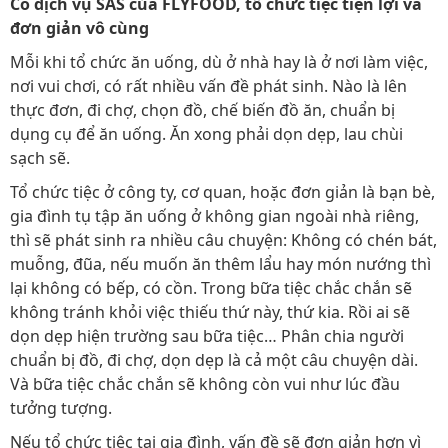
Có dịch vụ SAS của FLYFOOD, tổ chức tiệc tiện lợi và
đơn giản vô cùng
Mỗi khi tổ chức ăn uống, dù ở nhà hay là ở nơi làm việc,
nơi vui chơi, có rất nhiều vấn đề phát sinh. Nào là lên
thực đơn, đi chợ, chọn đồ, chế biến đồ ăn, chuẩn bị
dụng cụ để ăn uống. Ăn xong phải dọn dẹp, lau chùi
sạch sẽ.
Tổ chức tiệc ở công ty, cơ quan, hoặc đơn giản là bạn bè,
gia đình tụ tập ăn uống ở không gian ngoài nhà riêng,
thì sẽ phát sinh ra nhiều câu chuyện: Không có chén bát,
muỗng, đũa, nếu muốn ăn thêm lẩu hay món nướng thì
lại không có bếp, có cồn. Trong bữa tiệc chắc chắn sẽ
không tránh khỏi việc thiếu thứ này, thứ kia. Rồi ai sẽ
dọn dẹp hiện trường sau bữa tiệc… Phân chia người
chuẩn bị đồ, đi chợ, dọn dẹp là cả một câu chuyện dài.
Và bữa tiệc chắc chắn sẽ không còn vui như lúc đầu
tưởng tượng.
Nếu tổ chức tiệc tại gia đình, vấn đề sẽ đơn giản hơn vì