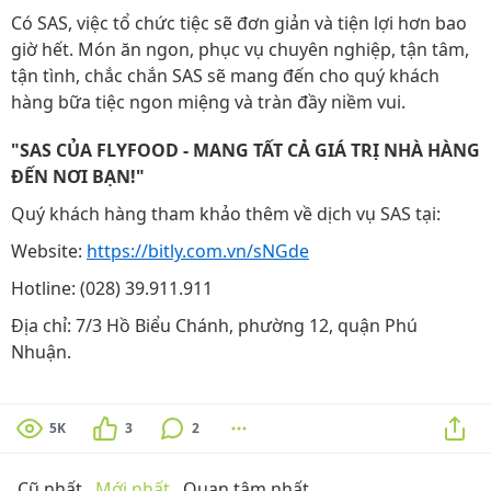
Có SAS, việc tổ chức tiệc sẽ đơn giản và tiện lợi hơn bao
giờ hết. Món ăn ngon, phục vụ chuyên nghiệp, tận tâm,
tận tình, chắc chắn SAS sẽ mang đến cho quý khách
hàng bữa tiệc ngon miệng và tràn đầy niềm vui.
"SAS CỦA FLYFOOD - MANG TẤT CẢ GIÁ TRỊ NHÀ HÀNG
ĐẾN NƠI BẠN!"
Quý khách hàng tham khảo thêm về dịch vụ SAS tại:
Website:
https://bitly.com.vn/sNGde
Hotline: (028) 39.911.911
Địa chỉ: 7/3 Hồ Biểu Chánh, phường 12, quận Phú
Nhuận.
5K
3
2
Cũ nhất
Mới nhất
Quan tâm nhất