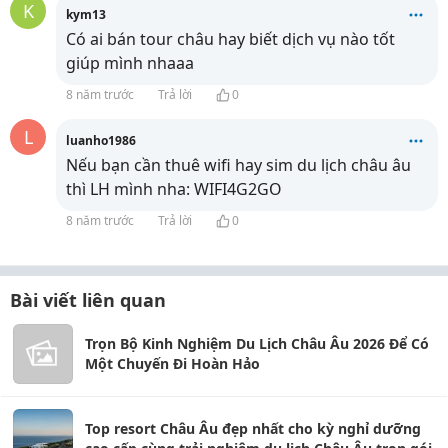
K
kym13
Có ai bán tour châu hay biết dịch vụ nào tốt
giúp mình nhaaa
8 năm trước
Trả lời
0
L
luanho1986
Nếu bạn cần thuê wifi hay sim du lịch châu âu
thì LH mình nha: WIFI4G2GO
8 năm trước
Trả lời
0
Bài viết liên quan
Trọn Bộ Kinh Nghiệm Du Lịch Châu Âu 2026 Để Có
Một Chuyến Đi Hoàn Hảo
Top resort Châu Âu đẹp nhất cho kỳ nghỉ dưỡng