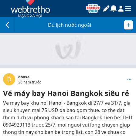
Du lịch nước ngoài
donxa
D
20 năm trước
Vé máy bay Hanoi Bangkok siêu rẻ
Ve may bay khu hoi Hanoi - Bangkok di 27/7 ve 31/7, gia
sieu khuyen mai 75 USD da bao gom thue. co the dat
them dich vu phong khach san tai Bangkok.Lien he: THU
0904929113 truoc 25/7. moi nguoi vui long chuyen giup
thong tin nay cho ban be trong list, con 28 ve chua co