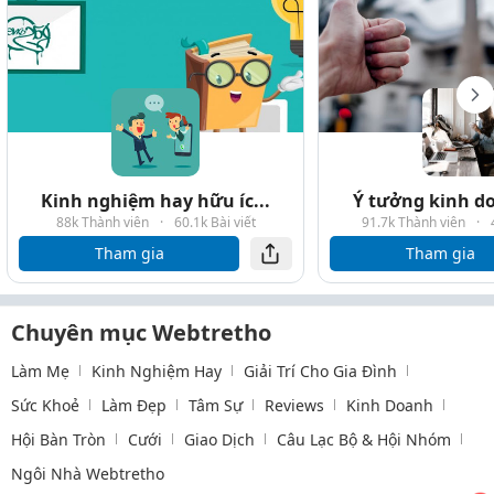
Kinh nghiệm hay hữu íc...
Ý tưởng kinh do
88k Thành viên
·
60.1k Bài viết
91.7k Thành viên
·
Tham gia
Tham gia
Chuyên mục Webtretho
Làm Mẹ
Kinh Nghiệm Hay
Giải Trí Cho Gia Đình
Sức Khoẻ
Làm Đẹp
Tâm Sự
Reviews
Kinh Doanh
Hội Bàn Tròn
Cưới
Giao Dịch
Câu Lạc Bộ & Hội Nhóm
Ngôi Nhà Webtretho