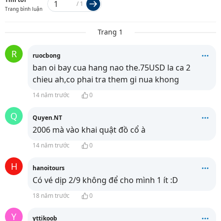
/
1
Trang bình luận
Trang 1
R
ruocbong
ban oi bay cua hang nao the.75USD la ca 2
chieu ah,co phai tra them gi nua khong
14 năm trước
0
Q
Quyen.NT
2006 mà vào khai quật đồ cổ à
14 năm trước
0
H
hanoitours
Có vé dịp 2/9 không để cho mình 1 ít :D
18 năm trước
0
Y
yttikoob