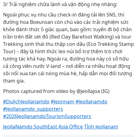
3/ Trải nghiệm chữa lành và vận động nhẹ nhàng:
Ngoài phục vụ nhu cầu check-in đăng tải lên SNS, thì
đường hoa Boeunsan còn chú vào các trải nghiệm sức
khỏe đánh thức 5 giác quan, bao gồm: tuyến đi bộ chân
trần trên đất sét đỏ (Red Clay Barefoot Walking) và tour
Trekking sinh thái thu thập con dấu (Eco Trekking Stamp
Tour) – đây là hình thức leo núi bổ trợ thêm trò chơi
tương tác khá hay. Ngoài ra, đường hoa này có sở hữu
cả công viên nước V-land – nơi diễn ra nhiều hoạt động
sôi nổi xua tan cái nóng mùa hè, hấp dẫn mọi đối tượng
tham gia.
Photos captured from video by @jeollajoa (IG)
#DulịchJeollanamdo
#Jeonnam
#Jeollanamdo
#Jeollanamdo_supporters
#2026JeollanamdoTourismSupporters
JeollaNamdo SouthEast Asia Office
Tỉnh Jeollanam