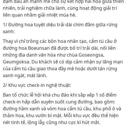
đậm dấu ấn mạnh mẽ cho sự kết hợp hài hòa giữa thiên
nhiên, trải nghiệm chữa lành, cùng hoạt động giải trí
liên quan nhằm giải nhiệt mùa hè.
1/ Đường hoa tuyệt diệu trải dài chìm đắm giữa rừng
xanh:
Thay vì chỉ trồng các bồn hoa nhân tạo, cẩm tú cầu ở
đường hoa Boeunsan đã được bố trí trải dài, nối liền
những địa danh văn hóa như chùa Goseongsa,
Geumgoksa. Du khách sẽ có dịp cảm nhận sự lãng mạn
của cẩm tú cầu giao thoa đầy mê hoặc dưới tán rừng
xanh ngát, mát lành.
2/ Khu vực check-in nghệ thuật:
Ban tổ chức lễ hội khá chu đáo khi sắp xếp 1 số điểm
check-in hấp dẫn xuyên suốt cung đường, bao gồm:
đường hầm xanh và vòm hoa cẩm tú cầu, khu phố ô và
thảm hoa, khu vườn bí mật. Mỗi khu vực đều thể hiện
nét tinh tế, lộng lẫy, cũng như cực kì hút mắt.