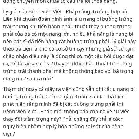
đồng chuyên môn chưa có câu trả lời thỏa đáng.
Lý giải của Bệnh viện Việt - Pháp rằng, trường hợp bà
Liên khi chuẩn đoán hình ảnh là u nang bì buồng trứng
trái nhưng khi tiến hành phẫu thuật thấy buồng trứng
phải của bà có một nang lớn, nhiều khả năng là nang bì
nên bác sĩ đã tiến hàng cắt buồng trứng phải. Lý giải này
theo bà Liên là khó có cơ sở tin cậy nhưng giả sử cứ tạm
chấp nhận điều này là đúng thì có một câu hỏi được đặt
ra, đó là tại sao có sự thay đổi khi phẫu thuật từ buồng
trứng trái thành phải mà không thông báo với bà trong
cũng như sau ca mổ?
Thậm chí ngay cả giấy ra viện cũng vẫn ghi cắt u nang bì
buống trứng trái. Chỉ mãi gần 3 năm sau khi bà Liên
phát hiện rằng mình đã bị cắt buồng trứng phải thì
Bệnh viện Việt - Pháp mới thông báo cho bà về sự việc
thay đổi trầm trọng này? Phải chăng đây chỉ là cách
ngụy biện nhằm hợp lý hóa những sai sót của bệnh
viện?