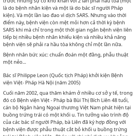
trước những sự cố khó khăn với 2 lần phải hầu tòa (một
là do bệnh nhân kiện và một là do bác sĩ người Pháp
kiện). Và một lần lao đao vì dịch SARS. Nhưng vào thời
điểm này, bệnh viện còn mệt mỏi hơn cả thời kỳ bệnh
SARS khi mà chỉ trong một thời gian ngắn bệnh viện liên
tiếp bị nhiều bệnh nhân khiếu kiện và nhiều khả năng
bệnh viện sẽ phải ra hầu tòa không chỉ một lần nữa.
Bệnh nhân bức xúc: chuẩn đoán một đằng, phẫu thuật
một nẻo...
Bác sĩ Philippe Leon (Quốc tịch Pháp) khởi kiện Bệnh
viện Việt- Pháp Hà Nội (năm 2005)
Cuối năm 2002, qua thăm khám ở nhiều cơ sở y tế, trong
đó có Bệnh viện Việt - Pháp bà Bùi Thị Bích Liên 48 tuổi,
cán bộ Ngân hàng Ngoại thương Việt Nam phát hiện tại
buồng trứng trái có một khối u. Tin tưởng vào trình độ
của các bác sĩ người Pháp, bà Liên đã ký hợp đồng với
bệnh viện được phẫu thuật cắt bỏ khối u buồng trứng