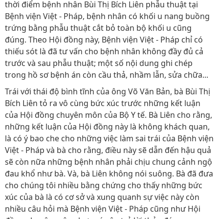
thời điểm bệnh nhân Bùi Thị Bích Liên phẫu thuật tại
Bệnh viện Việt - Pháp, bệnh nhân có khối u nang buồng
trứng bằng phẫu thuật cắt bỏ toàn bộ khối u cũng
đúng. Theo Hội đồng này, Bệnh viện Việt - Pháp chỉ có
thiếu sót là đã tư vấn cho bệnh nhân không đầy đủ cả
trước và sau phẫu thuật; một số nội dung ghi chép
trong hồ sơ bệnh án còn cầu thả, nhầm lẫn, sửa chữa...
Trái với thái độ bình tĩnh của ông Võ Văn Bản, bà Bùi Thị
Bích Liên tỏ ra vô cùng bức xúc trước những kết luận
của Hội đồng chuyên môn của Bộ Y tế. Bà Liên cho rằng,
những kết luận của Hội đồng này là không khách quan,
là có ý bao che cho những việc làm sai trái của Bệnh viện
Việt - Pháp và bà cho rằng, điều này sẽ dẫn đến hậu quả
sẽ còn nữa những bệnh nhân phải chịu chung cảnh ngộ
đau khổ như bà. Và, bà Liên không nói suông. Bà đã đưa
cho chúng tôi nhiều bằng chứng cho thấy những bức
xúc của bà là có cơ sở và xung quanh sự việc này còn
nhiều câu hỏi mà Bệnh viện Việt - Pháp cũng như Hội