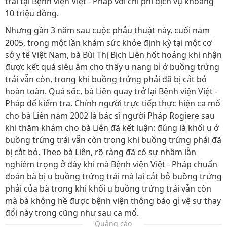
trái tại Bệnh viện Việt - Pháp với chi phí dịch vụ khoảng
10 triệu đồng.
Nhưng gần 3 năm sau cuộc phẫu thuật này, cuối năm
2005, trong một lần khám sức khỏe định kỳ tại một cơ
sở y tế Việt Nam, bà Bùi Thị Bịch Liên hốt hoảng khi nhận
được kết quả siêu âm cho thấy u nang bì ở buồng trứng
trái vẫn còn, trong khi buồng trứng phải đã bị cắt bỏ
hoàn toàn. Quá sốc, bà Liên quay trở lại Bệnh viện Việt -
Pháp để kiểm tra. Chính người trực tiếp thực hiện ca mổ
cho bà Liên năm 2002 là bác sĩ người Pháp Rogiere sau
khi thăm khám cho bà Liên đã kết luận: đúng là khối u ở
buồng trứng trái vẫn còn trong khi buồng trứng phải đã
bị cắt bỏ. Theo bà Liên, rõ ràng đã có sự nhầm lẫn
nghiêm trọng ở đây khi mà Bệnh viện Việt - Pháp chuẩn
đoán bà bị u buồng trứng trái mà lại cắt bỏ buồng trứng
phải của bà trong khi khối u buồng trứng trái vẫn còn
mà bà không hề được bệnh viện thông báo gì vệ sự thay
đổi này trong cũng như sau ca mổ.
Quảng cáo