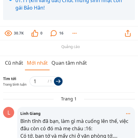
01.11 (khi vang dat) Chúc mừng sinh nhật con
gái Bảo Hân!
30.7K
0
16
Quảng cáo
Cũ nhất
Mới nhất
Quan tâm nhất
Tìm tới
/
1
Trang bình luận
Trang 1
L
Linh Giang
Bình tĩnh đã bạn, làm gì mà cuống lên thế, việc
đâu còn có đó mà mẹ cháu :16:
Có tớ, bạn tớ và mấy chị ở văn phòng tớ,
...