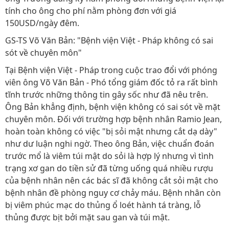
tính cho ông cho phí nằm phòng đơn với giá
150USD/ngày đêm.
GS-TS Võ Văn Bản: "Bệnh viện Việt - Pháp không có sai
sót về chuyên môn"
Tại Bệnh viện Việt - Pháp trong cuộc trao đổi với phóng
viên ông Võ Văn Bản - Phó tổng giám đốc tỏ ra rất bình
tĩnh trước những thông tin gây sốc như đã nêu trên.
Ông Bản khẳng định, bệnh viện không có sai sót về mặt
chuyên môn. Đối với trường hợp bệnh nhân Ramio Jean,
hoàn toàn không có việc "bị sỏi mật nhưng cắt dạ dày"
như dư luận nghi ngờ. Theo ông Bản, việc chuẩn đoán
trước mổ là viêm túi mật do sỏi là hợp lý nhưng vì tình
trạng xơ gan do tiền sử đã từng uống quá nhiều rượu
của bệnh nhân nên các bác sĩ đã không cắt sỏi mật cho
bệnh nhân đề phòng nguy cơ chảy máu. Bệnh nhân còn
bị viêm phúc mạc do thủng ổ loét hành tá tràng, lỗ
thủng được bịt bởi mặt sau gan và túi mật.