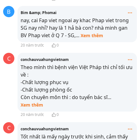
B
Bim &amp; Phomai
nay, cai Fap viet ngoai ay khac Phap viet trong
SG nay nhỉ? hay là 1 hả bà con? nhà minh gan
BV Phap viet ở Q 7 - SG,
...
Xem thêm
20 năm trước
0
C
conchauvuahungvietnam
Theo mình thì bệnh viện Việt Pháp thì chỉ tối ưu
về :
-Chất lượng phục vụ
-Chất lượng phòng ốc
Còn chuyên môn thì : do tuyển bác sĩ
...
Xem thêm
20 năm trước
0
C
conchauvuahungvietnam
Tốt nhất là mấy ngày trước khi sinh, cảm thấy