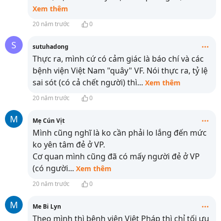
Xem thêm
20 năm trước
0
S
sutuhadong
Thực ra, mình cứ có cảm giác là báo chí và các
bệnh viện Việt Nam "quây" VF. Nói thực ra, tỷ lệ
sai sót (có cả chết người) thì
...
Xem thêm
20 năm trước
0
M
Mẹ Cún Vịt
Mình cũng nghĩ là ko cần phải lo lắng đến mức
ko yên tâm đẻ ở VP.
Cơ quan mình cũng đã có mấy người đẻ ở VP
(có người
...
Xem thêm
20 năm trước
0
M
Me Bi Lyn
Theo mình thì bệnh viện Việt Pháp thì chỉ tối ưu