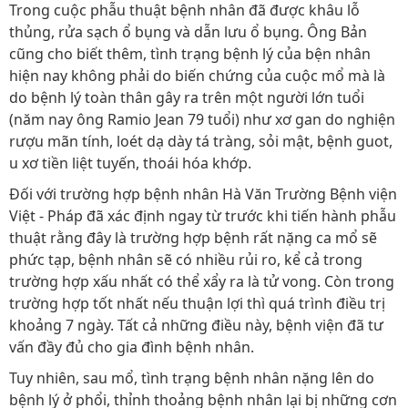
Trong cuộc phẫu thuật bệnh nhân đã được khâu lỗ
thủng, rửa sạch ổ bụng và dẫn lưu ổ bụng. Ông Bản
cũng cho biết thêm, tình trạng bệnh lý của bện nhân
hiện nay không phải do biến chứng của cuộc mổ mà là
do bệnh lý toàn thân gây ra trên một người lớn tuổi
(năm nay ông Ramio Jean 79 tuổi) như xơ gan do nghiện
rượu mãn tính, loét dạ dày tá tràng, sỏi mật, bệnh guot,
u xơ tiền liệt tuyến, thoái hóa khớp.
Đối với trường hợp bệnh nhân Hà Văn Trường Bệnh viện
Việt - Pháp đã xác định ngay từ trước khi tiến hành phẫu
thuật rằng đây là trường hợp bệnh rất nặng ca mổ sẽ
phức tạp, bệnh nhân sẽ có nhiều rủi ro, kể cả trong
trường hợp xấu nhất có thể xẩy ra là tử vong. Còn trong
trường hợp tốt nhất nếu thuận lợi thì quá trình điều trị
khoảng 7 ngày. Tất cả những điều này, bệnh viện đã tư
vấn đầy đủ cho gia đình bệnh nhân.
Tuy nhiên, sau mổ, tình trạng bệnh nhân nặng lên do
bệnh lý ở phổi, thỉnh thoảng bệnh nhân lại bị những cơn