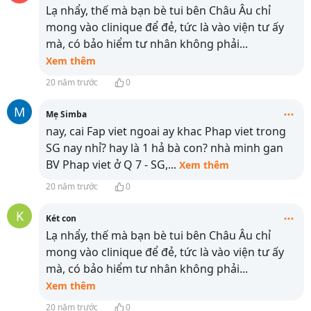
Lạ nhẩy, thế mà bạn bè tui bên Châu Âu chỉ
mong vào clinique để đẻ, tức là vào viện tư ấy
mà, có bảo hiểm tư nhân không phải
...
Xem thêm
20 năm trước
0
M
Mẹ Simba
nay, cai Fap viet ngoai ay khac Phap viet trong
SG nay nhỉ? hay là 1 hả bà con? nhà minh gan
BV Phap viet ở Q 7 - SG,
...
Xem thêm
20 năm trước
0
K
Két con
Lạ nhẩy, thế mà bạn bè tui bên Châu Âu chỉ
mong vào clinique để đẻ, tức là vào viện tư ấy
mà, có bảo hiểm tư nhân không phải
...
Xem thêm
20 năm trước
0