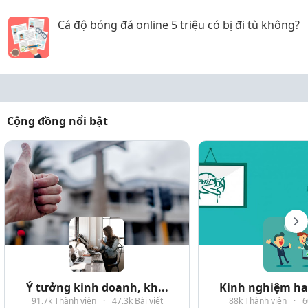
Cá độ bóng đá online 5 triệu có bị đi tù không?
Cộng đồng nổi bật
Ý tưởng kinh doanh, kh...
Kinh nghiệm hay
91.7k Thành viên
·
47.3k Bài viết
88k Thành viên
·
6