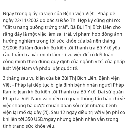
Ngay trong giấy ra viện của Bệnh viện Việt - Pháp đề
ngày 22/11/2002 do bác sĩ Đào Thị Hợp ký cũng ghi rõ:
"Cắt u nang buồng trứng trái". Bà Bùi Thị Bích Liên cho
rằng đây là một việc làm sai trái, vi phạm hợp đồng ảnh
hưởng nghiêm trọng tới sức khỏe của bà nên tháng
2/2006 đã làm đơn khiếu kiện tới Thanh tra Bộ Y tế yêu
cầu thẩm tra xác minh làm rõ vụ việc để có kết luận
công minh theo đúng quy định của ngành y tế, của pháp
luật Việt Nam và pháp luật quốc tế.
3 tháng sau vụ kiện của bà Bùi Thị Bích Liên, Bệnh viện
Việt - Pháp lại tiếp tục bị gia đình bệnh nhân người Pháp
Ramio Jean khiếu kiện tới Thanh tra Bộ Y tế, Đại sứ quán
Pháp tại Việt Nam và nhiều cơ quan thông tấn báo chí về
việc chồng bà được chuẩn đoán sỏi mật nhưng bệnh
viện lại mổ dạ dày (?!). Sau 12 ngày điều trị với viện phí có
khi lên tới 350 USD/ngày nhưng bệnh nhân vẫn trong
tình trạng sức khỏe yếu.