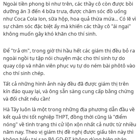
Ngoài tiền phong bì như trên, các thầy cô còn được bồi
dưỡng ăn 3 đến 4 bữa trưa, được chăm sóc đồ uống
như Coca Cola lon, sữa hộp, hoa quả thừa mứa... Có lẽ vì
sự chăm sóc đặc biệt ấy mà khiến các thầy cô "ái ngại"
không muốn gây khó khăn cho thí sinh.
Để "trả ơn", trong giờ thi hầu hết các giám thị đều bỏ ra
ngoài ngồi tụ tập nói chuyện mặc cho thí sinh tự do
quay cóp và nhân viên phục vụ tự do ném bài phôtô vào
cho thí sinh chép.
Tất cả những hình ảnh này đều đã được giám thị trên
kín đáo quay lại, và ông sẵn sàng cung cấp bằng chứng
và đối chất nếu cần!
Hà Tây luôn là một trong những địa phương dẫn đầu về
kết quả thi tốt nghiệp THPT, đồng thời cũng là "điểm
nóng" về tình trạng thi cử lộn xộn nhất cả nước từ nhiều
năm nay. Theo vị giám thị đề nghị được giấu tên này thì
không hiểu tại sao Bộ GD-ĐT không dùng biện pháp