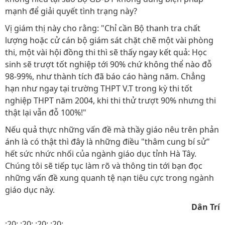
mạnh để giải quyết tình trạng này?
Vị giám thị này cho rằng: "Chỉ cần Bộ thanh tra chất
lượng hoặc cử cán bộ giám sát chặt chẽ một vài phòng
thi, một vài hội đồng thi thì sẽ thấy ngay kết quả: Học
sinh sẽ trượt tốt nghiệp tới 90% chứ không thể nào đỗ
98-99%, như thành tích đã báo cáo hàng năm. Chẳng
hạn như ngay tại trường THPT V.T trong kỳ thi tốt
nghiệp THPT năm 2004, khi thi thử trượt 90% nhưng thi
thật lại vẫn đỗ 100%!"
Nếu quả thực những vấn đề mà thầy giáo nêu trên phản
ánh là có thật thì đây là những điều "thâm cung bí sử"
hết sức nhức nhối của ngành giáo dục tỉnh Hà Tây.
Chúng tôi sẽ tiếp tục làm rõ và thông tin tới bạn đọc
những vấn đề xung quanh tệ nạn tiêu cực trong ngành
giáo dục này.
Dân Trí
:20: :20: :20: :20: