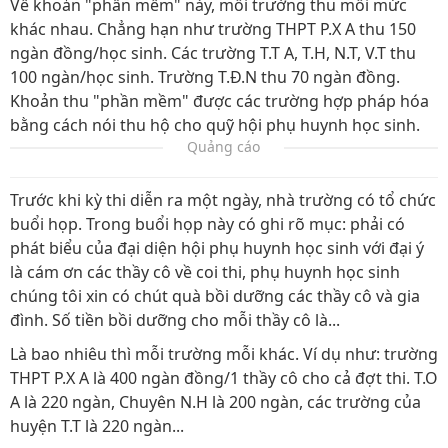
Về khoản "phần mềm" này, mỗi trường thu mỗi mức
khác nhau. Chẳng hạn như trường THPT P.X A thu 150
ngàn đồng/học sinh. Các trường T.T A, T.H, N.T, V.T thu
100 ngàn/học sinh. Trường T.Đ.N thu 70 ngàn đồng.
Khoản thu "phần mềm" được các trường hợp pháp hóa
bằng cách nói thu hộ cho quỹ hội phụ huynh học sinh.
Quảng cáo
Trước khi kỳ thi diễn ra một ngày, nhà trường có tổ chức
buổi họp. Trong buổi họp này có ghi rõ mục: phải có
phát biểu của đại diện hội phụ huynh học sinh với đại ý
là cám ơn các thầy cô về coi thi, phụ huynh học sinh
chúng tôi xin có chút quà bồi dưỡng các thầy cô và gia
đình. Số tiền bồi dưỡng cho mỗi thầy cô là...
Là bao nhiêu thì mỗi trường mỗi khác. Ví dụ như: trường
THPT P.X A là 400 ngàn đồng/1 thầy cô cho cả đợt thi. T.O
A là 220 ngàn, Chuyên N.H là 200 ngàn, các trường của
huyện T.T là 220 ngàn...