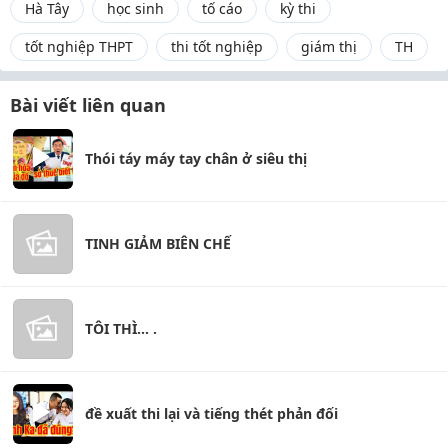
Hà Tây
học sinh
tố cáo
kỳ thi
tốt nghiệp THPT
thi tốt nghiệp
giám thị
TH
Bài viết liên quan
Thói táy máy tay chân ở siêu thị
TINH GIẢM BIÊN CHẾ
TÔI THÌ... .
đề xuất thi lại và tiếng thét phản đối