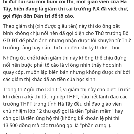
bì đút túi sau mỗi buổi coi thi, một giáo viên của Hà
Tây, hiện đang là giám thị tại trường P.X đã viết thư,
gọi điện đến Dân trí để tố cáo.
Theo giám thị (xin được giấu tên) này thì do ông bất
bình không chịu nổi nên đã gọi điện cho Thứ trưởng Bộ
GD-ĐT để phản ánh nhưng nhận được lời khuyên từ Thứ
trưởng rằng hãy nán chờ cho đến khi kỳ thi kết thúc.
Những ức chế khiến giám thị này không thể chịu đựng
nổi nên buộc phải tố cáo là vì ông nhìn thấy học sinh
quay cóp, muốn lập biên bản nhưng không được chỉ bởi
các giám thị khác đã ăn tiền của học sinh!
Trong thư gửi cho Dân trí, vị giám thị này cho biết: Trước
khi diễn ra kỳ thi tốt nghiệp THPT, hầu hết lãnh đạo các
trường THPT trong tỉnh Hà Tây đều chỉ đạo giáo viên
chủ nhiệm lớp 12 thu quỹ gọi là tiền "phần mềm" hay
còn gọi là tiền ủng hộ thi (không kể khoản lệ phí thi
13.500 đồng mà các trường gọi là "phần cứng").