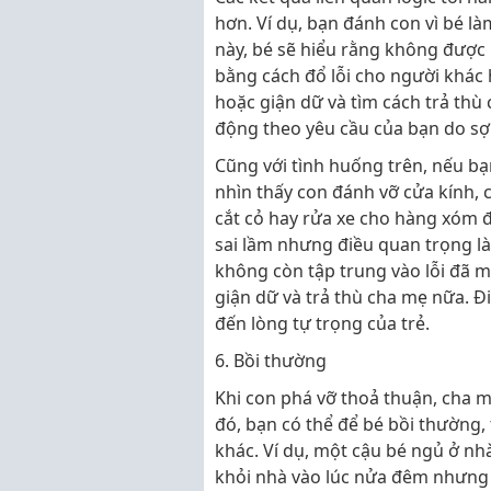
hơn. Ví dụ, bạn đánh con vì bé l
này, bé sẽ hiểu rằng không được lặ
bằng cách đổ lỗi cho người khác 
hoặc giận dữ và tìm cách trả thù 
động theo yêu cầu của bạn do sợ 
Cũng với tình huống trên, nếu bạ
nhìn thấy con đánh vỡ cửa kính, c
cắt cỏ hay rửa xe cho hàng xóm đ
sai lầm nhưng điều quan trọng là
không còn tập trung vào lỗi đã m
giận dữ và trả thù cha mẹ nữa. 
đến lòng tự trọng của trẻ.
6. Bồi thường
Khi con phá vỡ thoả thuận, cha 
đó, bạn có thể để bé bồi thường, 
khác. Ví dụ, một cậu bé ngủ ở n
khỏi nhà vào lúc nửa đêm nhưng