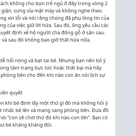
cách không cho bọn trẻ ngủ ở đây trong vòng 2
i giận, sưng sỉa mặt mày và không nghe theo.
ng xin lỗi và nói rằng chúng đã phụ lòng tin của
g của việc giữ lời hứa. Sau đó, ông yêu cầu các
quyết định xẻ hộ người cha đống gỗ ở sân sau.
ệc và sau đó không bao giờ thất hứa nữa.
 dễ nổi nóng và bạt tai bé. Nhưng bạn nên bỏ ý
rong tâm trạng bực tức hoặc thất bại mà hãy
g phòng bên cho đến khi nào con ăn nói lịch sự
iên quyết
n khi bé định lấy một thứ gì đó mà không hỏi ý
yết nhấc bé lên và mang sang phòng bên. Đưa đồ
ói “con sẽ chơi thứ đó khi nào con lớn”. Bạn có
hư bé khăng khăng đòi.