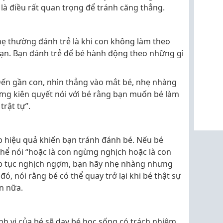
 là điều rất quan trọng để tránh căng thẳng.
ẹ thường đánh trẻ là khi con không làm theo
 bạn. Bạn đánh trẻ để bé hành động theo những gì
 Đến gần con, nhìn thẳng vào mắt bé, nhẹ nhàng
ng kiên quyết nói với bé rằng bạn muốn bé làm
rật tự”.
 hiệu quả khiến bạn tránh đánh bé. Nếu bé
thể nói “hoặc là con ngừng nghịch hoặc là con
iếp tục nghịch ngợm, bạn hãy nhẹ nhàng nhưng
đó, nói rằng bé có thể quay trở lại khi bé thật sự
n nữa.
ành vi của bé sẽ dạy bé học sống có trách nhiệm