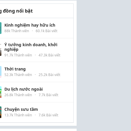
 đồng nổi bật
Kinh nghiệm hay hữu ích
88k Thành viên
·
60.1k Bài viết
Ý tưởng kinh doanh, khởi
nghiệp
91.7k Thành viên
·
47.3k Bài viết
Thời trang
52.3k Thành viên
·
25.2k Bài viết
Du lịch nước ngoài
26.8k Thành viên
·
7.7k Bài viết
Chuyện sưu tầm
13.7k Thành viên
·
7.6k Bài viết