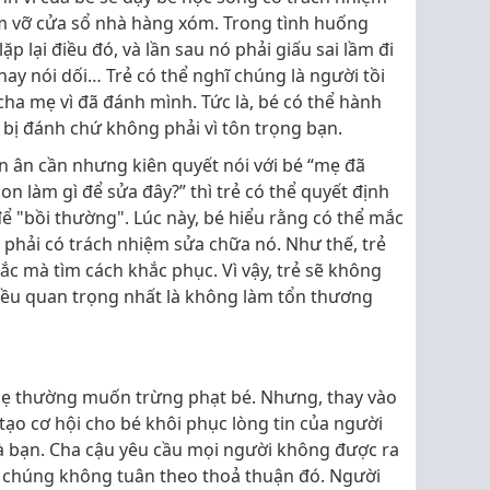
àm vỡ cửa sổ nhà hàng xóm. Trong tình huống
p lại điều đó, và lần sau nó phải giấu sai lầm đi
hay nói dối… Trẻ có thể nghĩ chúng là người tồi
cha mẹ vì đã đánh mình. Tức là, bé có thể hành
bị đánh chứ không phải vì tôn trọng bạn.
n ân cần nhưng kiên quyết nói với bé “mẹ đã
on làm gì để sửa đây?” thì trẻ có thể quyết định
ể "bồi thường". Lúc này, bé hiểu rằng có thể mắc
 phải có trách nhiệm sửa chữa nó. Như thế, trẻ
ắc mà tìm cách khắc phục. Vì vậy, trẻ sẽ không
Điều quan trọng nhất là không làm tổn thương
mẹ thường muốn trừng phạt bé. Nhưng, thay vào
tạo cơ hội cho bé khôi phục lòng tin của người
hà bạn. Cha cậu yêu cầu mọi người không được ra
 chúng không tuân theo thoả thuận đó. Người