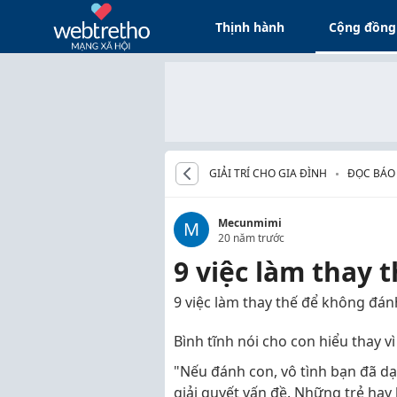
Thịnh hành
Cộng đồng
GIẢI TRÍ CHO GIA ĐÌNH
ĐỌC BÁO
Mecunmimi
M
20 năm trước
9 việc làm thay 
9 việc làm thay thế để không đán
Bình tĩnh nói cho con hiểu thay 
"Nếu đánh con, vô tình bạn đã dạy
giải quyết vấn đề. Những trẻ hay