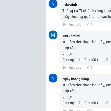
N
nekotrinh
Thằng cu Tí nhà tớ cũng bướn
thấy thương quá lại lôi vào lò
20 năm trước
0
M
Mecunmimi
Từ hôm đọc được bài này, em 
hợp tác.
Ví dụ:
Con nghịch, làm hất thìa sữa
20 năm trước
0
N
Ngày không nắng
Từ hôm đọc được bài này, em 
hợp tác.
Ví dụ:
Con nghịch, làm hất thìa sữa
20 năm trước
0