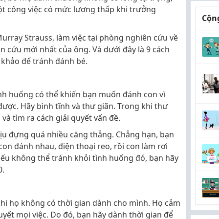
t công việc có mức lương thấp khi trưởng
Cộng
 Murray Strauss, làm việc tại phòng nghiên cứu về
ên cứu mới nhất của ông. Và dưới đây là 9 cách
 khảo để tránh đánh bé.
ình huống có thể khiến bạn muốn đánh con vì
ược. Hãy bình tĩnh và thư giãn. Trong khi thư
 và tìm ra cách giải quyết vấn đề.
chịu đựng quá nhiều căng thẳng. Chẳng hạn, bạn
 con đánh nhau, điện thoại reo, rồi con làm rơi
Nếu không thể tránh khỏi tình huống đó, bạn hãy
0.
hi họ không có thời gian dành cho mình. Họ cảm
 quyết mọi việc. Do đó, bạn hãy dành thời gian để