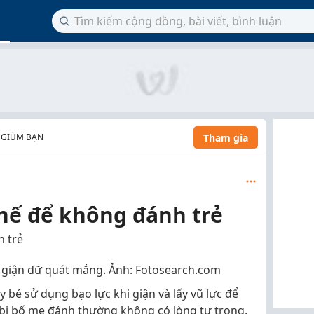
Tham gia
 GIÙM BẠN
thế để không đánh trẻ
h trẻ
vì giận dữ quát mắng. Ảnh: Fotosearch.com
 bé sử dụng bạo lực khi giận và lấy vũ lực để
 bị bố mẹ đánh thường không có lòng tự trọng,