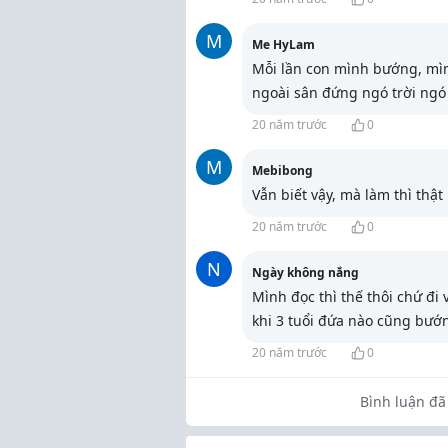
M
Me HyLam
Mỗi lần con mình bướng, mình
ngoài sân đứng ngó trời ngó
20 năm trước
0
M
Mebibong
Vẫn biết vậy, mà làm thì thật
20 năm trước
0
N
Ngày không nắng
Mình đọc thì thế thôi chứ đi v
khi 3 tuổi đứa nào cũng bướ
20 năm trước
0
Bình luận đã 