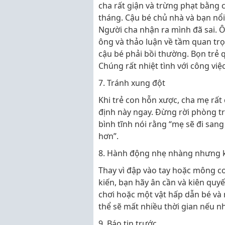
cha rất giận và trừng phạt bằng 
tháng. Cậu bé chủ nhà và bạn nổ
Người cha nhận ra mình đã sai. Ô
ông và thảo luận về tầm quan trọn
cậu bé phải bồi thường. Bọn trẻ 
Chúng rất nhiệt tình với công vi
7. Tránh xung đột
Khi trẻ con hỗn xược, cha mẹ rất
định này ngay. Đừng rời phòng t
bình tĩnh nói rằng “mẹ sẽ đi san
hơn”.
8. Hành động nhẹ nhàng nhưng k
Thay vì đập vào tay hoặc mông co
kiến, bạn hãy ân cần và kiên qu
chơi hoặc một vật hấp dẫn bé và n
thể sẽ mất nhiều thời gian nếu n
9. Báo tin trước