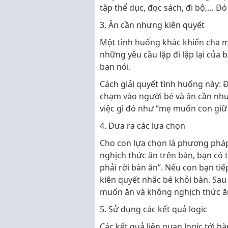
tập thể dục, đọc sách, đi bộ,… Đó
3. Ân cần nhưng kiên quyết
Một tình huống khác khiến cha m
những yêu cầu lặp đi lặp lại của
bạn nói.
Cách giải quyết tình huống này:
chạm vào người bé và ân cần như
việc gì đó như “mẹ muốn con giữ t
4. Đưa ra các lựa chọn
Cho con lựa chọn là phương pháp
nghịch thức ăn trên bàn, bạn có 
phải rời bàn ăn”. Nếu con bạn t
kiên quyết nhấc bé khỏi bàn. Sau 
muốn ăn và không nghịch thức ă
5. Sử dụng các kết quả logic
Các kết quả liên quan logic tới h