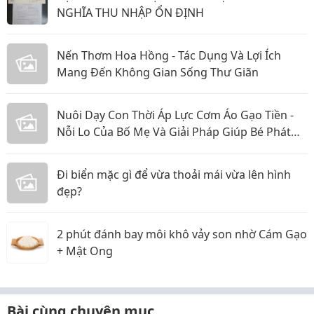
NGHĨA THU NHẬP ỔN ĐỊNH
Nến Thơm Hoa Hồng - Tác Dụng Và Lợi Ích
Mang Đến Không Gian Sống Thư Giãn
Nuôi Dạy Con Thời Áp Lực Cơm Áo Gạo Tiền -
Nỗi Lo Của Bố Mẹ Và Giải Pháp Giúp Bé Phát
Triển Toàn Diện
Đi biển mặc gì để vừa thoải mái vừa lên hình
đẹp?
2 phút đánh bay môi khô vảy son nhờ Cám Gạo
+ Mật Ong
Bài cùng chuyên mục