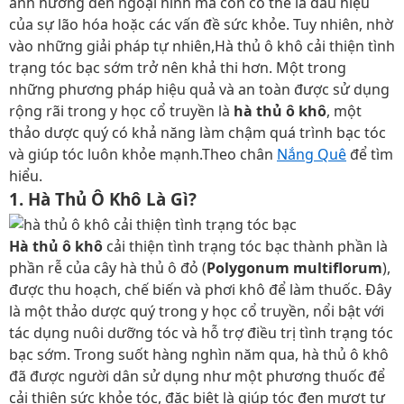
ảnh hưởng đến ngoại hình mà còn có thể là dấu hiệu
của sự lão hóa hoặc các vấn đề sức khỏe. Tuy nhiên, nhờ
vào những giải pháp tự nhiên,Hà thủ ô khô cải thiện tình
trạng tóc bạc sớm trở nên khả thi hơn. Một trong
những phương pháp hiệu quả và an toàn được sử dụng
rộng rãi trong y học cổ truyền là
hà thủ ô khô
, một
thảo dược quý có khả năng làm chậm quá trình bạc tóc
và giúp tóc luôn khỏe mạnh.Theo chân
Nắng Quê
để tìm
hiểu.
1. Hà Thủ Ô Khô Là Gì?
Hà thủ ô khô
cải thiện tình trạng tóc bạc thành phần là
phần rễ của cây hà thủ ô đỏ (
Polygonum multiflorum
),
được thu hoạch, chế biến và phơi khô để làm thuốc. Đây
là một thảo dược quý trong y học cổ truyền, nổi bật với
tác dụng nuôi dưỡng tóc và hỗ trợ điều trị tình trạng tóc
bạc sớm. Trong suốt hàng nghìn năm qua, hà thủ ô khô
đã được người dân sử dụng như một phương thuốc để
cải thiện sức khỏe tóc, đặc biệt là giúp tóc đen mượt tự