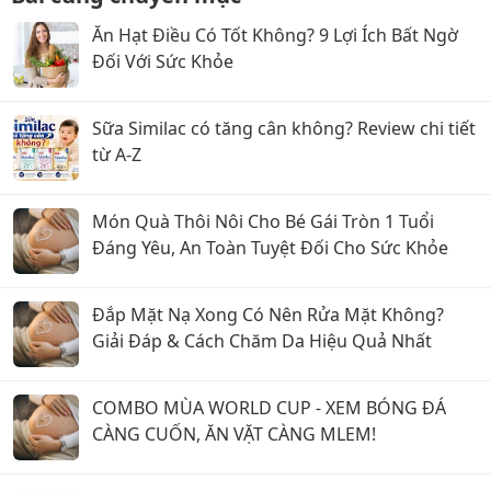
Ăn Hạt Điều Có Tốt Không? 9 Lợi Ích Bất Ngờ
Đối Với Sức Khỏe
Sữa Similac có tăng cân không? Review chi tiết
từ A-Z
Món Quà Thôi Nôi Cho Bé Gái Tròn 1 Tuổi
Đáng Yêu, An Toàn Tuyệt Đối Cho Sức Khỏe
Đắp Mặt Nạ Xong Có Nên Rửa Mặt Không?
Giải Đáp & Cách Chăm Da Hiệu Quả Nhất
COMBO MÙA WORLD CUP - XEM BÓNG ĐÁ
CÀNG CUỐN, ĂN VẶT CÀNG MLEM!