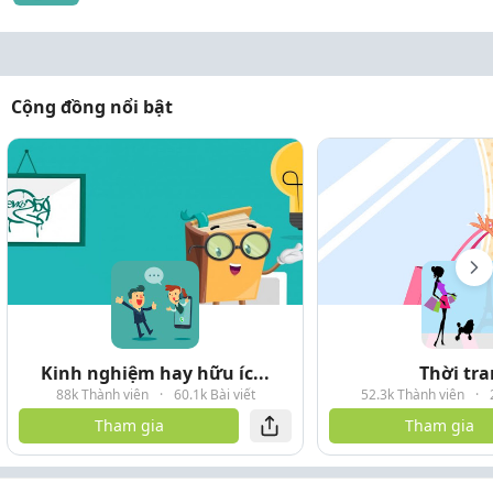
Cộng đồng nổi bật
Kinh nghiệm hay hữu íc...
Thời tr
88k Thành viên
·
60.1k Bài viết
52.3k Thành viên
·
Tham gia
Tham gia