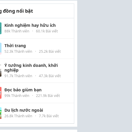
 đồng nổi bật
Kinh nghiệm hay hữu ích
88k Thành viên
·
60.1k Bài viết
Thời trang
52.3k Thành viên
·
25.2k Bài viết
Ý tưởng kinh doanh, khởi
nghiệp
91.7k Thành viên
·
47.3k Bài viết
Đọc báo giùm bạn
99k Thành viên
·
221.9k Bài viết
Du lịch nước ngoài
26.8k Thành viên
·
7.7k Bài viết