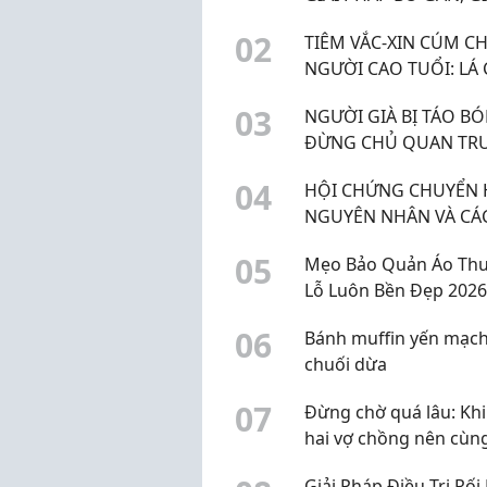
ĐỘC GAN HIỆU QUẢ
0
2
TIÊM VẮC-XIN CÚM C
NGƯỜI CAO TUỔI: LÁ
BẢO VỆ SỨC KHỎE TỐ
0
3
NGƯỜI GIÀ BỊ TÁO BÓ
ĐỪNG CHỦ QUAN TR
BỆNH LÝ DỄ GÂY BIẾN
0
4
HỘI CHỨNG CHUYỂN 
CHỨNG
NGUYÊN NHÂN VÀ CÁ
PHÒNG NGỪA HIỆU 
0
5
Mẹo Bảo Quản Áo Thu
Lỗ Luôn Bền Đẹp 2026
0
6
Bánh muffin yến mạc
chuối dừa
0
7
Đừng chờ quá lâu: Khi
hai vợ chồng nên cùn
kiểm tra sức khỏe sin
Giải Pháp Điều Trị Rối