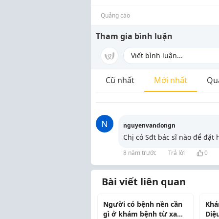
Quảng cáo
Tham gia bình luận
Cũ nhất
Mới nhất
Qu
N
nguyenvandongn
Chị có Sđt bác sĩ nào để đặt
8 năm trước
Trả lời
0
Bài viết liên quan
Người có bệnh nền cần
Khá
gì ở khám bệnh từ xa
Diệ