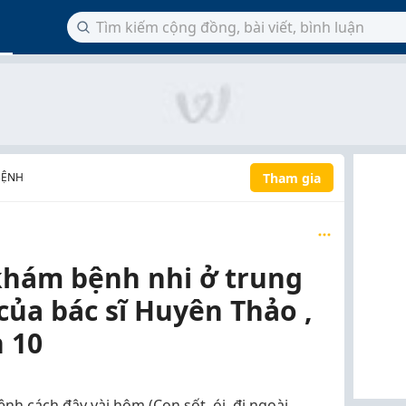
Tham gia
BỆNH
khám bệnh nhi ở trung
ủa bác sĩ Huyên Thảo ,
 10
h cách đây vài hôm (Con sốt, ói, đi ngoài