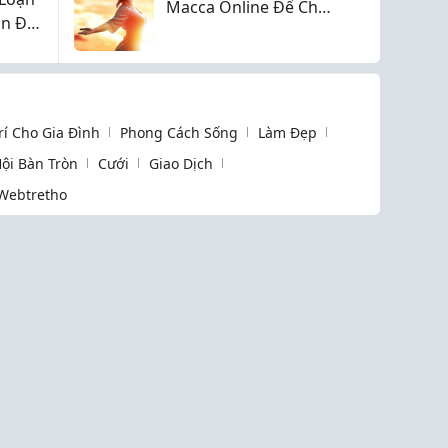
Macca Online Để Chọn
n Đái
Được Sản Phẩm Chất
Lượng
Trí Cho Gia Đình
Phong Cách Sống
Làm Đẹp
ội Bàn Tròn
Cưới
Giao Dịch
Webtretho