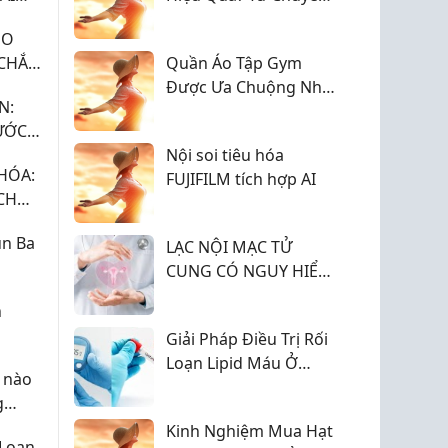
Gia 2026
HO
 CHẮN
Quần Áo Tập Gym
I ƯU
Được Ưa Chuộng Nhất
N:
2026
ƯỚC
Nội soi tiêu hóa
HÓA:
FUJIFILM tích hợp AI
CH
QUẢ
n Ba
LẠC NỘI MẠC TỬ
CUNG CÓ NGUY HIỂM
KHÔNG? NGUY CƠ VÀ
h
CÁCH XỬ TRÍ
Giải Pháp Điều Trị Rối
Loạn Lipid Máu Ở
 nào
Bệnh Nhân Đái Tháo
g
Đường
h sản?
Kinh Nghiệm Mua Hạt
 Loạn