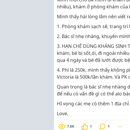
nhiều), khám ở phòng khám của 
Mình thấy hài lòng lắm nên viết
1. Phòng khám sạch sẽ, trang trí
2. Bác sĩ nhẹ nhàng, khuyên mình 
3. HẠN CHẾ DÙNG KHÁNG SINH TỐI
khám, bé bị sốt,ói, đi ngoài nhiề
qua 4 ngày và bé đã lướt được bệ
4. Phí là 250k, mình thấy không 
Victoria là 500k/lần khám. Và PK 
Quan trọng là bác sĩ nhẹ nhàng d
để nếu có vấn đề gì có thể alo bá
HI vọng các mẹ có thêm 1 địa chỉ
Love,
7.8K
1
1