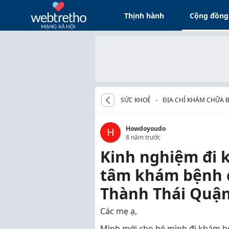
Thịnh hành
Cộng đồng
SỨC KHOẺ
ĐỊA CHỈ KHÁM CHỮA 
Howdoyoudo
H
8 năm trước
Kinh nghiệm đi 
tâm khám bệnh c
Thành Thái Quận
Các mẹ ạ,
Mình mới cho bé mình đi khám bện