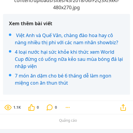
content/uploads/sites/43/2018/06/F2QSXt9xKl-
480x270.jpg
Xem thêm bài viết
Việt Anh và Quế Vân, chàng đào hoa hay cô
nàng nhiều thị phi với các nam nhân showbiz?
4 loại nước hại sức khỏe khi thức xem World
Cup đừng có uống nữa kẻo sau mùa bóng đá lại
nhập viện
7 món ăn dặm cho bé 6 tháng dễ làm ngon
miệng con ăn thun thút
1.1K
0
0
Quảng cáo