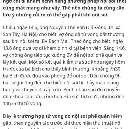
ngờ chỉ đi khám bệnh bằng phương pháp nội soi thôi
cũng mất mạng như vậy. Thế nên chúng ta cũng cần
lưu ý những rủi ro có thể gặp phải khi nội soi.
Chiều ngày 14.6, ông Nguyễn Thế Văn (Cổ Đông, thị xã
Sơn Tây, Hà Nội) cho biết, vợ ông đã tử vong bất thường
sau khi nội soi tại BV Bạch Mai. Theo ông cho biết, ngày
13.6 ông đưa vợ đi khám định kì tại bệnh viện. Sáng 14.6,
vợ chồng ông tiếp tục xuống BV để nội soi phế quản và
lấy kết quả. Một số kết quả kiểm tra sức khỏe ngày hôm
trước của bà Bích cho thấy bình thường. Khoảng 7h30,
bà Bích được đưa vào phòng để nội soi. Đến chừng 9h,
bác sĩ gọi ông đến cho biết, nội soi bị chảy máu trong
bụng và chuyển đi cấp cứu. Bệnh nhân sau đó chuyển
đến khoa cấp cứu, rồi khoa Hồi sức tích cực, nhưng đến
14h35 thì tử vong.
Đây là
trường hợp tử vong do nội soi phế quản
hiếm
gặp, theo nguyên tắc trước khi thực hiện thủ thuật nội