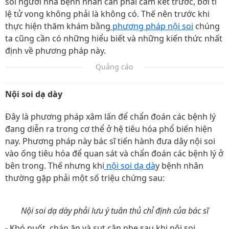
soi người nhà bệnh nhân cần phải cam kết trước, bởi tỉ
lệ tử vong không phải là không có. Thế nên trước khi
thực hiện thăm khám bằng
phương pháp nội soi
chúng
ta cũng cần có những hiểu biết và những kiến thức nhất
định về phương pháp này.
Quảng cáo
Nội soi dạ dày
Đây là phương pháp xâm lấn để chẩn đoán các bệnh lý
đang diễn ra trong cơ thể ở hệ tiêu hóa phổ biến hiện
nay. Phương pháp này bác sĩ tiến hành đưa dây nội soi
vào ống tiêu hóa để quan sát và chẩn đoán các bệnh lý ở
bên trong. Thế nhưng khi
nội soi dạ dà
y bệnh nhân
thường gặp phải một số triệu chứng sau:
Nội soi dạ dày phải lưu ý tuân thủ chỉ định của bác sĩ
- Khó nuốt, chán ăn và sụt cân nhẹ sau khi nội soi