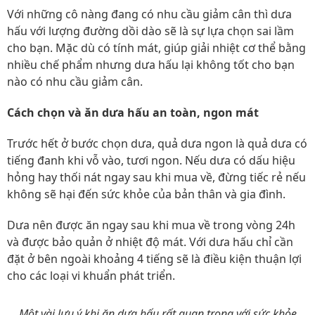
Với những cô nàng đang có nhu cầu giảm cân thì dưa
hấu với lượng đường dồi dào sẽ là sự lựa chọn sai lầm
cho bạn. Mặc dù có tính mát, giúp giải nhiệt cơ thể bằng
nhiều chế phẩm nhưng dưa hấu lại không tốt cho bạn
nào có nhu cầu giảm cân.
Cách chọn và ăn dưa hấu an toàn, ngon mát
Trước hết ở bước chọn dưa, quả dưa ngon là quả dưa có
tiếng đanh khi vỗ vào, tươi ngon. Nếu dưa có dấu hiệu
hỏng hay thối nát ngay sau khi mua về, đừng tiếc rẻ nếu
không sẽ hại đến sức khỏe của bản thân và gia đình.
Dưa nên được ăn ngay sau khi mua về trong vòng 24h
và được bảo quản ở nhiệt độ mát. Với dưa hấu chỉ cần
đặt ở bên ngoài khoảng 4 tiếng sẽ là điều kiện thuận lợi
cho các loại vi khuẩn phát triển.
Một vài lưu ý khi ăn dưa hấu rất quan trọng với sức khỏe