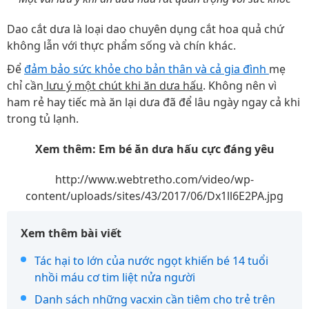
Dao cắt dưa là loại dao chuyên dụng cắt hoa quả chứ
không lẫn với thực phẩm sống và chín khác.
Để
đảm bảo sức khỏe cho bản thân và cả gia đình
mẹ
chỉ cần
lưu ý một chút khi ăn dưa hấu
. Không nên vì
ham rẻ hay tiếc mà ăn lại dưa đã để lâu ngày ngay cả khi
trong tủ lạnh.
Xem thêm: Em bé ăn dưa hấu cực đáng yêu
http://www.webtretho.com/video/wp-
content/uploads/sites/43/2017/06/Dx1ll6E2PA.jpg
Xem thêm bài viết
Tác hại to lớn của nước ngọt khiến bé 14 tuổi
nhồi máu cơ tim liệt nửa người
Danh sách những vacxin cần tiêm cho trẻ trên