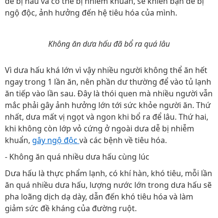
dễ bị nẫu và có thể bị nhiễm khuẩn, sẽ khiến bạn dễ bị
ngộ độc, ảnh hưởng đến hệ tiêu hóa của mình.
Không ăn dưa hấu đã bổ ra quá lâu
Vì dưa hấu khá lớn vì vậy nhiều người không thể ăn hết
ngay trong 1 lần ăn, nên phần dư thường để vào tủ lạnh
ăn tiếp vào lần sau. Đây là thói quen mà nhiều người vẫn
mắc phải gây ảnh hưởng lớn tới sức khỏe người ăn. Thứ
nhất, dưa mất vị ngọt và ngon khi bổ ra để lâu. Thứ hai,
khi không còn lớp vỏ cứng ở ngoài dưa dễ bị nhiễm
khuẩn,
gây ngộ độc
và các bệnh về tiêu hóa.
- Không ăn quá nhiều dưa hấu cùng lúc
Dưa hấu là thực phẩm lạnh, có khí hàn, khó tiêu, mỗi lần
ăn quá nhiều dưa hấu, lượng nước lớn trong dưa hấu sẽ
pha loãng dịch dạ dày, dẫn đến khó tiêu hóa và làm
giảm sức đề kháng của đường ruột.