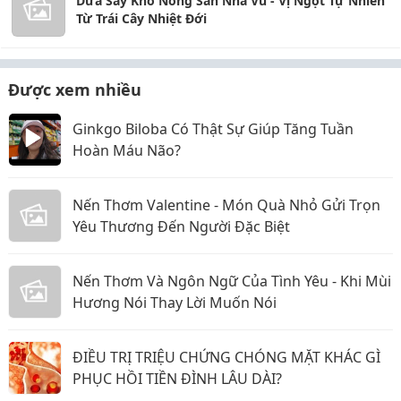
Dứa Sấy Khô Nông Sản Nhà Vũ - Vị Ngọt Tự Nhiên
Từ Trái Cây Nhiệt Đới
Được xem nhiều
Ginkgo Biloba Có Thật Sự Giúp Tăng Tuần
Hoàn Máu Não?
Nến Thơm Valentine - Món Quà Nhỏ Gửi Trọn
Yêu Thương Đến Người Đặc Biệt
Nến Thơm Và Ngôn Ngữ Của Tình Yêu - Khi Mùi
Hương Nói Thay Lời Muốn Nói
ĐIỀU TRỊ TRIỆU CHỨNG CHÓNG MẶT KHÁC GÌ
PHỤC HỒI TIỀN ĐÌNH LÂU DÀI?