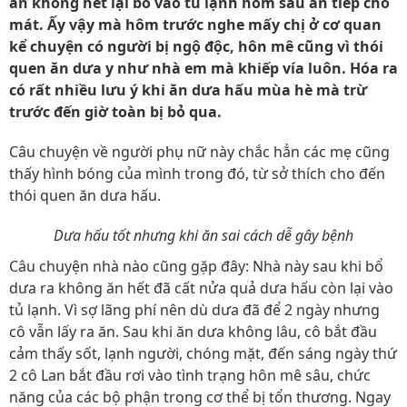
ăn không hết lại bỏ vào tủ lạnh hôm sau ăn tiếp cho
mát. Ấy vậy mà hôm trước nghe mấy chị ở cơ quan
kể chuyện có người bị ngộ độc, hôn mê cũng vì thói
quen ăn dưa y như nhà em mà khiếp vía luôn. Hóa ra
có rất nhiều lưu ý khi ăn dưa hấu mùa hè mà trừ
trước đến giờ toàn bị bỏ qua.
Câu chuyện về người phụ nữ này chắc hẳn các mẹ cũng
thấy hình bóng của mình trong đó, từ sở thích cho đến
thói quen ăn dưa hấu.
Dưa hấu tốt nhưng khi ăn sai cách dễ gây bệnh
Câu chuyện nhà nào cũng gặp đây: Nhà này sau khi bổ
dưa ra không ăn hết đã cất nửa quả dưa hấu còn lại vào
tủ lạnh. Vì sợ lãng phí nên dù dưa đã để 2 ngày nhưng
cô vẫn lấy ra ăn. Sau khi ăn dưa không lâu, cô bắt đầu
cảm thấy sốt, lạnh người, chóng mặt, đến sáng ngày thứ
2 cô Lan bắt đầu rơi vào tình trạng hôn mê sâu, chức
năng của các bộ phận trong cơ thể bị tổn thương. Ngay