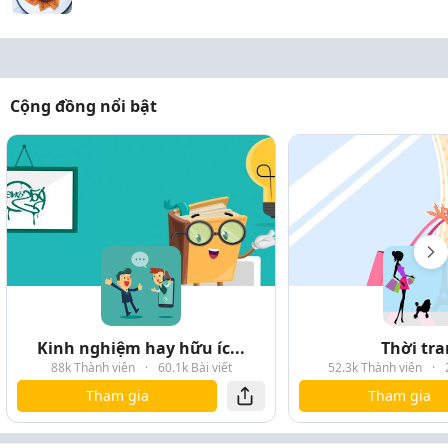
Cộng đồng nổi bật
Kinh nghiệm hay hữu íc...
Thời tr
88k Thành viên
·
60.1k Bài viết
52.3k Thành viên
·
Tham gia
Tham gia