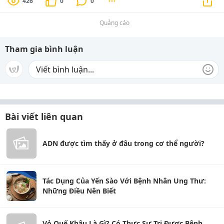
426
0
0
Quảng cáo
Tham gia bình luận
Bài viết liên quan
ADN được tìm thấy ở đâu trong cơ thể người?
Tác Dụng Của Yến Sào Với Bệnh Nhân Ung Thư:
Những Điều Nên Biết
Vỏ Quế Khâu Là Gì? Có Thực Sự Trị Được Bệnh