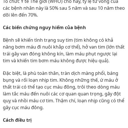
Tổ chức Y tế Thế giới (WHO) cho hay, tỷ lệ tử vong của
các bệnh nhân này là 50% sau 5 năm và sau 10 năm theo
dõi lên đến 70%.
Các biến chứng nguy hiểm của bệnh
Bệnh sẽ khiến tình trạng suy tim (tim không có khả
năng bơm máu đi nuôi khắp cơ thể), hở van tim (lớn thất
trái gây van đóng không kín, làm máu phụt ngược lại
tim và khiến tim bơm máu không được hiệu quả).
Đặc biệt, là phù toàn thân, tràn dịch màng phổi, báng
bụng và rối loạn nhịp tim. Không những thế, ứ máu ở
thất trái có thể tạo cục máu đông, trôi theo dòng máu
làm tắc máu đến nuôi các cơ quan quan trọng, gây đột
quỵ và nhồi máu cơ tim. Thậm chí, loạn nhịp cũng có thể
gây cục máu đông.
Cách điều trị