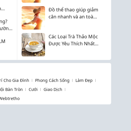
n
Đồ thể thao giúp giảm
cân nhanh và an toàn
ng?
2026
hường
Các Loại Trà Thảo Mộc
ILM
Được Yêu Thích Nhất
Và Cách Chọn Loại
Phù Hợp
Trí Cho Gia Đình
Phong Cách Sống
Làm Đẹp
ội Bàn Tròn
Cưới
Giao Dịch
Webtretho