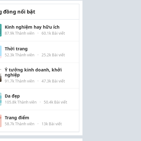
 đồng nổi bật
Kinh nghiệm hay hữu ích
87.9k Thành viên
·
60.1k Bài viết
Thời trang
52.3k Thành viên
·
25.2k Bài viết
Ý tưởng kinh doanh, khởi
nghiệp
91.7k Thành viên
·
47.3k Bài viết
Da đẹp
105.8k Thành viên
·
50.4k Bài viết
Trang điểm
58.7k Thành viên
·
13k Bài viết