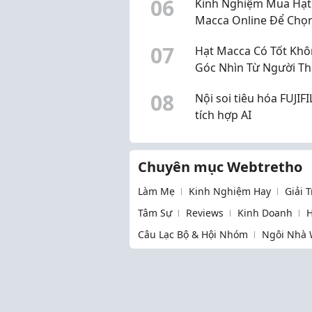
0
6
Kinh Nghiệm Mua Hạt
Macca Online Để Chọ
Được Sản Phẩm Chất
0
7
Hạt Macca Có Tốt Khô
Lượng
Góc Nhìn Từ Người T
Xuyên Sử Dụng
0
8
Nội soi tiêu hóa FUJIF
tích hợp AI
Chuyên mục Webtretho
Làm Mẹ
Kinh Nghiệm Hay
Giải 
Tâm Sự
Reviews
Kinh Doanh
H
Câu Lạc Bộ & Hội Nhóm
Ngôi Nhà 