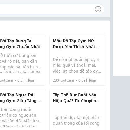
 Bài Tập Bụng Tại
Mẫu Đồ Tập Gym Nữ
ng Gym Chuẩn Nhất
Được Yêu Thích Nhất
2026
sở hữu cơ bụng săn
Để có một buổi tập gym
 và rõ nét, bạn cần
hiệu quả và thoải mái,
 hợp các bài tập bụng
việc lựa chọn đồ tập gym
g kỹ thuật với chế độ
nữ phù hợp là rất quan
h dưỡng và nghỉ ngơi
ượt xem
0
bình luận
230
lượt xem
0
bình luận
trọng. Năm 2026, có
 lý. Những bài tập
nhiều mẫu đồ tập gym
 Cable Crunch,
nữ được yêu thích nhờ
 Bài Tập Ngực Tại
Tập Thể Dục Buổi Nào
ging Leg Raise,
vào thiết kế thời trang,
ng Gym Giúp Tăng
Hiệu Quả? Từ Chuyên
k, Russian Twist ...
chất liệu thoải má...
Ngực Nhanh Và Hiệu
Gia 2026
 bạn đang muốn
 Nhất Năm 2026
t triển cơ ngực săn
Tập thể dục là một phần
 và cân đối, việc lựa
quan trọng của lối sống
n đúng các bài tập
lành mạnh, giúp cải