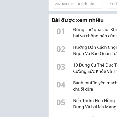
ngự
Khi nhắc đến quần áo
207
lượt xem
0
bình luận
511
l
yếu
tập gym, chúng ta
Nhữ
thường nghĩ đến những
Barb
bộ trang phục thể thao
Bài được xem nhiều
Incl
thoải mái và tiện dụng.
0
1
Dumb
Năm 2026, xu hướng
Đừng chờ quá lâu: Khi
quần áo tập gym đã có
hai vợ chồng nên cùn
những bước tiến đáng
kiểm tra sức khỏe sin
k...
0
2
Hướng Dẫn Cách Chọn
Ngon Và Bảo Quản Tư
Lâu
0
3
10 Dụng Cụ Thể Dục 
Cường Sức Khỏe Và T
Lực
0
4
Bánh muffin yến mạc
chuối dừa
0
5
Nến Thơm Hoa Hồng -
Dụng Và Lợi Ích Mang
Không Gian Sống Thư