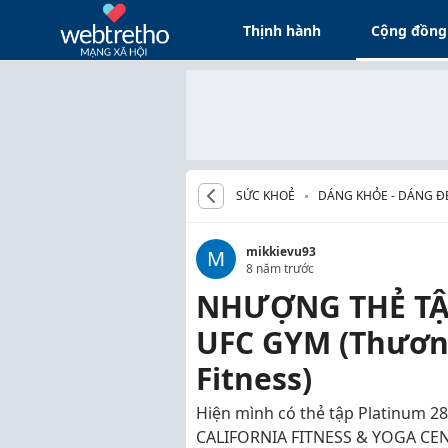
Thịnh hành
Cộng đồng
SỨC KHOẺ
DÁNG KHỎE - DÁNG Đ
mikkievu93
M
8 năm trước
NHƯỢNG THẺ TẬ
UFC GYM (Thương
Fitness)
Hiện mình có thẻ tập Platinum 2
CALIFORNIA FITNESS & YOGA CEN