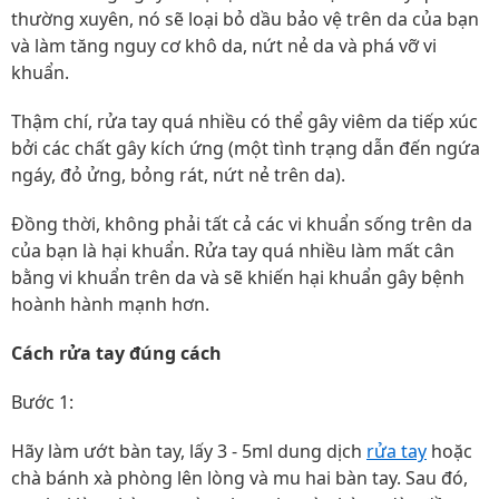
thường xuyên, nó sẽ loại bỏ dầu bảo vệ trên da của bạn
và làm tăng nguy cơ khô da, nứt nẻ da và phá vỡ vi
khuẩn.
Thậm chí, rửa tay quá nhiều có thể gây viêm da tiếp xúc
bởi các chất gây kích ứng (một tình trạng dẫn đến ngứa
ngáy, đỏ ửng, bỏng rát, nứt nẻ trên da).
Đồng thời, không phải tất cả các vi khuẩn sống trên da
của bạn là hại khuẩn. Rửa tay quá nhiều làm mất cân
bằng vi khuẩn trên da và sẽ khiến hại khuẩn gây bệnh
hoành hành mạnh hơn.
Cách rửa tay đúng cách
Bước 1:
Hãy làm ướt bàn tay, lấy 3 - 5ml dung dịch
rửa tay
hoặc
chà bánh xà phòng lên lòng và mu hai bàn tay. Sau đó,