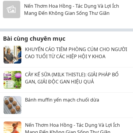
Nến Thơm Hoa Hồng - Tác Dụng Và Lợi Ích
Mang Đến Không Gian Sống Thư Giãn
Bài cùng chuyên mục
KHUYẾN CÁO TIÊM PHÒNG CÚM CHO NGƯỜI
CAO TUỔI TỪ CÁC HIỆP HỘI Y KHOA
CÂY KẾ SỮA (MILK THISTLE): GIẢI PHÁP BỔ
GAN, GIẢI ĐỘC GAN HIỆU QUẢ
Bánh muffin yến mạch chuối dừa
Nến Thơm Hoa Hồng - Tác Dụng Và Lợi Ích
Mang Đến Không Gian Sống Thư Giãn