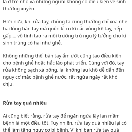
là ở trẻ nhỏ và những người không có điều kiện vệ sinh
thường xuyên.
Hơn nữa, khi rửa tay, chúng ta cũng thường chỉ xoa nhẹ
hai lòng bàn tay mà quên kì cọ kĩ các vùng kẽ tay, nếp
gấp,... vô tình tạo ra môi trường trú ngụ lý tưởng cho kí
sinh trùng có hại như ghẻ.
Không những thế, bàn tay ẩm ướt cũng tạo điều kiện
cho bệnh ghẻ hoặc hắc lào phát triển. Cùng với đó, tay
rửa không sạch xà bông, lại không lau khô dễ dẩn đến
nguy cơ mắc bệnh ghẻ nước, rất ngứa ngáy rất khó
chịu.
Rửa tay quá nhiều
Ai cũng biết rằng, rửa tay để ngăn ngừa lây lan mầm
bệnh là một điều tốt. Tuy nhiên, rửa tay quá nhiều lại có
thể làm tăng nguy cơ bị bệnh. Vì khi bạn rửa tay quá