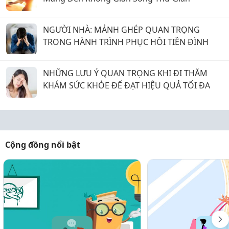
NGƯỜI NHÀ: MẢNH GHÉP QUAN TRỌNG
TRONG HÀNH TRÌNH PHỤC HỒI TIỀN ĐÌNH
NHỮNG LƯU Ý QUAN TRỌNG KHI ĐI THĂM
KHÁM SỨC KHỎE ĐỂ ĐẠT HIỆU QUẢ TỐI ĐA
Cộng đồng nổi bật