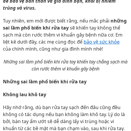
để bảo vệ bản thân và gia đình bạn, khỏi bị nhiễm
trùng và virus.
Tuy nhiên, em mới được biết rằng, nếu mắc phải
những
sai lầm phổ biến khi rửa tay
sẽ khiến tay không thể
sạch mà còn rước thêm vi khuẩn gây bệnh nữa cơ. Em
liệt kê dưới đây, các mẹ cùng đọc để
bảo vệ sức khỏe
của chính mình, cũng như gia đình mình nhé!
Những sai lầm phổ biến khi rửa tay khiến tay chẳng sạch mà
còn rước thêm vi khuẩn gây bệnh
Những sai lầm phổ biến khi rửa tay
Không lau khô tay
Hãy nhớ rằng, dù bạn rửa tay sạch đến đâu cũng đều
không có tác dụng nếu bạn không làm khô tay. Lý do là
bởi, bàn tay ẩm ướt sẽ dễ dàng lấy vi trùng hoặc vi
khuẩn từ các bề mặt mà bạn chạm vào, sau khi rửa tay.