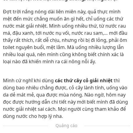
Đợt trời nắng nóng dài liên miên này, quả thực mình
mệt đến mức chẳng muốn ăn gì hết, chỉ uống các thứ
nước mát giải nhiệt. Mình uống nhiều thứ, từ nước rau
má, đậu xanh, tới nước nụ vối, nước rau sam,… mới đầu
thấy rất thích, rất dễ chịu, nhưng rồi bị đi lỏng, phải ôm
toilet nguyên buổi, mệt lắm. Mà uống nhiều lượng lẫn
nhiều loại quá, nên mình cũng không biết chính xác là
loại nào đã khiến mình ra cái nông nỗi ấy.
Mình cứ nghĩ khi dùng
các thứ cây cỏ giải nhiệt
thì
dùng bao nhiêu chẳng được, cỏ cây lành tính, uống vào
da dẻ mát mẻ, qua được mùa nóng. Nào ngờ, hôm nay
đọc được hướng dẫn chi tiết này mới biết mình đã dùng
nước giải nhiệt sai cách. Mọi người cùng tham khảo để
dùng nước cho hợp lý nha.
Quảng cáo