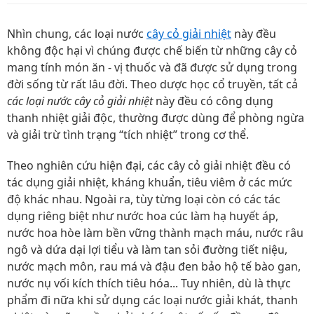
Nhìn chung, các loại nước
cây cỏ giải nhiệt
này đều
không độc hại vì chúng được chế biến từ những cây cỏ
mang tính món ăn - vị thuốc và đã được sử dụng trong
đời sống từ rất lâu đời. Theo dược học cổ truyền, tất cả
các loại nước cây cỏ giải nhiệt
này đều có công dụng
thanh nhiệt giải độc, thường được dùng để phòng ngừa
và giải trừ tình trạng “tích nhiệt” trong cơ thể.
Theo nghiên cứu hiện đại, các cây cỏ giải nhiệt đều có
tác dụng giải nhiệt, kháng khuẩn, tiêu viêm ở các mức
độ khác nhau. Ngoài ra, tùy từng loại còn có các tác
dụng riêng biệt như nước hoa cúc làm hạ huyết áp,
nước hoa hòe làm bền vững thành mạch máu, nước râu
ngô và dứa dại lợi tiểu và làm tan sỏi đường tiết niệu,
nước mạch môn, rau má và đậu đen bảo hộ tế bào gan,
nước nụ vối kích thích tiêu hóa... Tuy nhiên, dù là thực
phẩm đi nữa khi sử dụng các loại nước giải khát, thanh