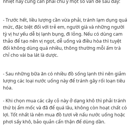
nhiệt này cũng cần phải chú ý một số vấn đề sau đây:
- Trước hết, liều lượng cần vừa phải, tránh lạm dụng quá
mức, đặc biệt đối với trẻ em, người già và những người
tỳ vị hư yếu dễ bị lạnh bụng, đi lỏng. Nếu có dùng cam
thảo để tạo nên vị ngọt, dễ uống và điều hòa thì tuyệt
đối không dùng quá nhiều, thông thường mỗi ấm trà
chỉ cho vài ba lát là dược.
- Sau những bữa ăn có nhiều đồ sống lạnh thì nên giảm
lượng các loại nước uống này để tránh gây rối loạn tiêu
hóa.
- Khi chọn mua các cây cỏ này ở dạng khô thì phải tránh
thứ bị ẩm mốc và đã để quá lâu, không còn hoạt chất có
lợi. Tốt nhất là nên mua đồ tươi về nấu nước uống hoặc
phơi sấy khô, bảo quản cẩn thận để dùng dần.