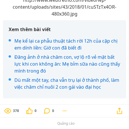
http://www.webtretho.com/video/wp-
content/uploads/sites/43/2018/01/cuSTzTx4OR-
480x360.jpg
Xem thêm bài viết
Mẹ kể lại ca phẫu thuật tách rời 12h của cặp chị
em dính liền: Giờ con đã biết đi
Đăng ảnh ở nhà chăm con, vợ lộ rõ vẻ mặt bất
lực khi con không ăn: Mẹ bỉm sữa nào cũng thấy
mình trong đó
Dù mất một tay, cha vẫn trụ lại ở thành phố, làm
việc chăm chỉ nuôi 2 con gái vào đại học
378
0
0
Quảng cáo