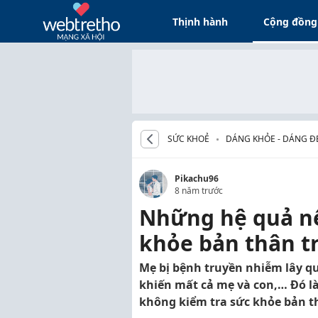
Thịnh hành
Cộng đồng
SỨC KHOẺ
DÁNG KHỎE - DÁNG Đ
Pikachu96
8 năm trước
Những hệ quả nế
khỏe bản thân tr
Mẹ bị bệnh truyền nhiễm lây q
khiến mất cả mẹ và con,… Đó là
không kiểm tra sức khỏe bản th