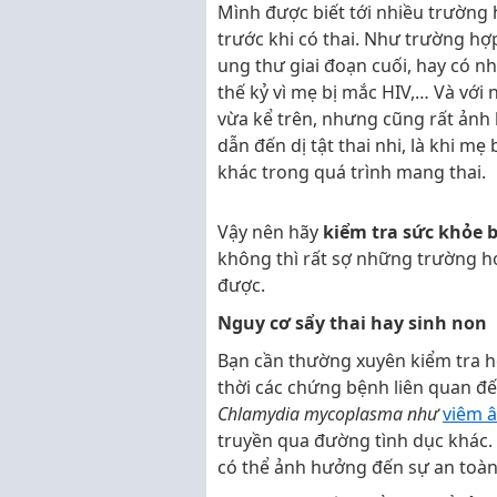
Mình được biết tới nhiều trường
trước khi có thai. Như trường hợp
ung thư giai đoạn cuối, hay có n
thế kỷ vì mẹ bị mắc HIV,… Và vớ
vừa kể trên, nhưng cũng rất ảnh
dẫn đến dị tật thai nhi, là khi m
khác trong quá trình mang thai.
Vậy nên hãy
kiểm tra sức khỏe 
không thì rất sợ những trường h
được.
Nguy cơ sẩy thai hay sinh non
Bạn cần thường xuyên kiểm tra hệ
thời các chứng bệnh liên quan 
Chlamydia mycoplasma như
viêm 
truyền qua đường tình dục khác. 
có thể ảnh hưởng đến sự an toàn 