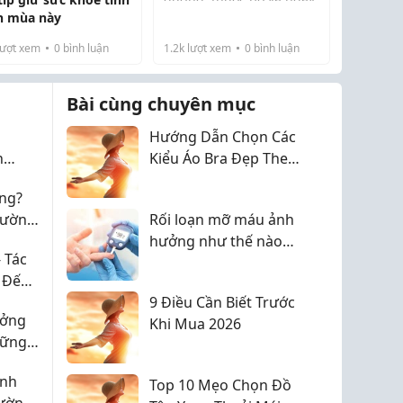
rụng trứng nhưng lại bỏ
n mùa này
qua việc kiểm tra sức
ượt xem
0
bình luận
1.2k
lượt xem
0
bình luận
khỏe phụ khoa. Trong khi
đó, một số vấn đề như
viêm nhiễm, rối loạn ch...
Bài cùng chuyên mục
Hướng Dẫn Chọn Các
n
Kiểu Áo Bra Đẹp Theo
Từng Dáng Ngực
ng?
hường
Rối loạn mỡ máu ảnh
hưởng như thế nào
 Tác
đến tim mạch?
 Đến
 Giãn
9 Điều Cần Biết Trước
ưởng
Khi Mua 2026
hững
t
inh
Top 10 Mẹo Chọn Đồ
hường