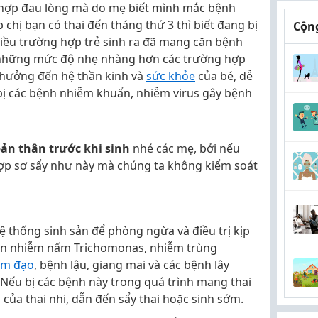
 hợp đau lòng mà do mẹ biết mình mắc bệnh
 chị bạn có thai đến tháng thứ 3 thì biết đang bị
Cộng
hiều trường hợp trẻ sinh ra đã mang căn bệnh
i những mức độ nhẹ nhàng hơn các trường hợp
 hưởng đến hệ thần kinh và
sức khỏe
của bé, dễ
ẹ bị các bệnh nhiễm khuẩn, nhiễm virus gây bệnh
bản thân trước khi sinh
nhé các mẹ, bởi nếu
ợp sơ sẩy như này mà chúng ta không kiểm soát
 thống sinh sản để phòng ngừa và điều trị kịp
đến nhiễm nấm Trichomonas, nhiễm trùng
âm đạo
, bệnh lậu, giang mai và các bệnh lây
Nếu bị các bệnh này trong quá trình mang thai
của thai nhi, dẫn đến sẩy thai hoặc sinh sớm.