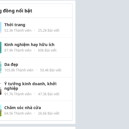
 đồng nổi bật
Thời trang
52.3k Thành viên
·
25.2k Bài viết
Kinh nghiệm hay hữu ích
87.9k Thành viên
·
60k Bài viết
Da đẹp
105.8k Thành viên
·
50.4k Bài viết
Ý tưởng kinh doanh, khởi
nghiệp
91.7k Thành viên
·
47.3k Bài viết
Chăm sóc nhà cửa
64.5k Thành viên
·
26.6k Bài viết