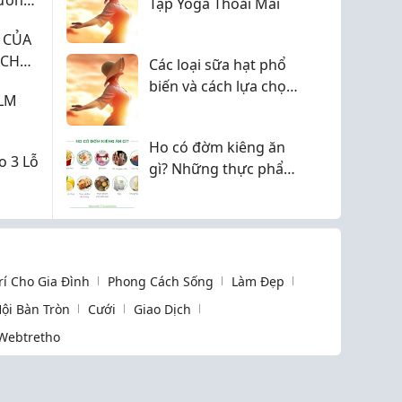
Tập Yoga Thoải Mái
 CỦA
ÁCH
Các loại sữa hạt phổ
biến và cách lựa chọn
ILM
phù hợp với nhu cầu
Ho có đờm kiêng ăn
o 3 Lỗ
gì? Những thực phẩm
nên hạn chế
Trí Cho Gia Đình
Phong Cách Sống
Làm Đẹp
ội Bàn Tròn
Cưới
Giao Dịch
Webtretho