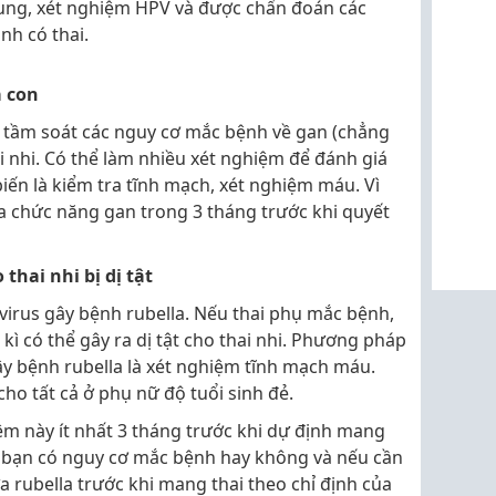
cung, xét nghiệm HPV và được chẩn đoán các
nh có thai.
 con
tầm soát các nguy cơ mắc bệnh về gan (chẳng
i nhi. Có thể làm nhiều xét nghiệm để đánh giá
ến là kiểm tra tĩnh mạch, xét nghiệm máu. Vì
ra chức năng gan trong 3 tháng trước khi quyết
hai nhi bị dị tật
virus gây bệnh rubella. Nếu thai phụ mắc bệnh,
 kì có thể gây ra dị tật cho thai nhi. Phương pháp
ây bệnh rubella là xét nghiệm tĩnh mạch máu.
o tất cả ở phụ nữ độ tuổi sinh đẻ.
ệm này ít nhất 3 tháng trước khi dự định mang
em bạn có nguy cơ mắc bệnh hay không và nếu cần
a rubella trước khi mang thai theo chỉ định của