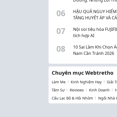
Gặp Tại Nhà
0
6
HẬU QUẢ NGUY HIỂM
TĂNG HUYẾT ÁP VÀ C
PHÒNG TRÁNH
0
7
Nội soi tiêu hóa FUJIF
tích hợp AI
0
8
10 Sai Lầm Khi Chọn Á
Nam Cần Tránh 2026
Chuyên mục Webtretho
Làm Mẹ
Kinh Nghiệm Hay
Giải 
Tâm Sự
Reviews
Kinh Doanh
H
Câu Lạc Bộ & Hội Nhóm
Ngôi Nhà 