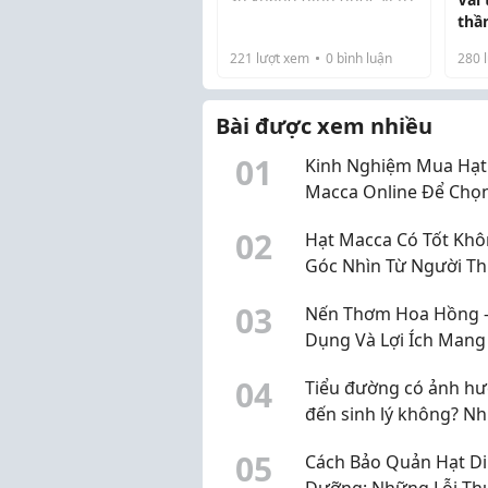
trong xu hướng chăm sóc
thầ
sức khỏe chủ động
221
lượt xem
0
bình luận
280
l
(healthy lifestyle). Mặc dù
sự phổ biến của nước ép
cần tây thư...
Bài được xem nhiều
0
1
Kinh Nghiệm Mua Hạt
Macca Online Để Chọ
Được Sản Phẩm Chất
0
2
Hạt Macca Có Tốt Khô
Lượng
Góc Nhìn Từ Người T
Xuyên Sử Dụng
0
3
Nến Thơm Hoa Hồng -
Dụng Và Lợi Ích Mang
Không Gian Sống Thư
0
4
Tiểu đường có ảnh h
đến sinh lý không? N
điều nam giới nên biế
0
5
Cách Bảo Quản Hạt D
Dưỡng: Những Lỗi T