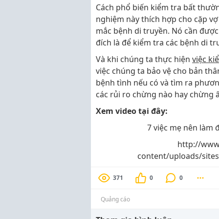
Cách phổ biến kiểm tra bất thườn
nghiệm này thích hợp cho cặp vợ 
mắc bệnh di truyền. Nó cần được 
đích là để kiểm tra các bệnh di 
Và khi chúng ta thực hiện
việc ki
việc chúng ta bảo vệ cho bản thân
bệnh tình nếu có và tìm ra phươn
các rủi ro chừng nào hay chừng ấ
Xem video tại đây:
7 việc mẹ nên làm đ
http://www
content/uploads/site
371
0
0
Quảng cáo