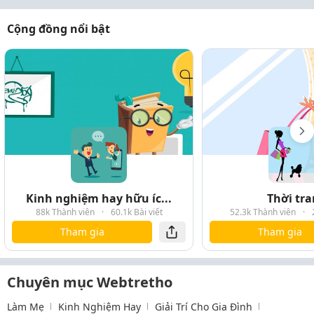
Cộng đồng nổi bật
Kinh nghiệm hay hữu íc...
Thời tr
88k Thành viên
·
60.1k Bài viết
52.3k Thành viên
·
Tham gia
Tham gia
Chuyên mục Webtretho
Làm Mẹ
Kinh Nghiệm Hay
Giải Trí Cho Gia Đình