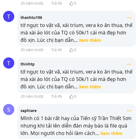
20 năm trước
Trả lời
0
T
thanhtu196
tớ ngực to vật vã, xài trium, vera ko ăn thua, thế
mà xài áo lót của TQ có 50k/1 cái mà đẹp hơn
đồ xịn. Lúc chị bạn dẫn
...
Xem thêm
20 năm trước
Trả lời
0
T
thinhtp
tớ ngực to vật vã, xài trium, vera ko ăn thua, thế
mà xài áo lót của TQ có 50k/1 cái mà đẹp hơn
đồ xịn. Lúc chị bạn dẫn
...
Xem thêm
20 năm trước
Trả lời
0
S
saphiare
Mình có 1 bài rất hay của Tiến sỹ Trần Thiết Sơn
nhưng khi tải lên diễn đàn máy báo là file quá
lớn. Mọi người cho hỏi làm cách
...
Xem thêm