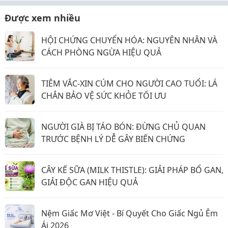
Được xem nhiều
HỘI CHỨNG CHUYỂN HÓA: NGUYÊN NHÂN VÀ
CÁCH PHÒNG NGỪA HIỆU QUẢ
TIÊM VẮC-XIN CÚM CHO NGƯỜI CAO TUỔI: LÁ
CHẮN BẢO VỆ SỨC KHỎE TỐI ƯU
NGƯỜI GIÀ BỊ TÁO BÓN: ĐỪNG CHỦ QUAN
TRƯỚC BỆNH LÝ DỄ GÂY BIẾN CHỨNG
CÂY KẾ SỮA (MILK THISTLE): GIẢI PHÁP BỔ GAN,
GIẢI ĐỘC GAN HIỆU QUẢ
Nệm Giấc Mơ Việt - Bí Quyết Cho Giấc Ngủ Êm
Ái 2026