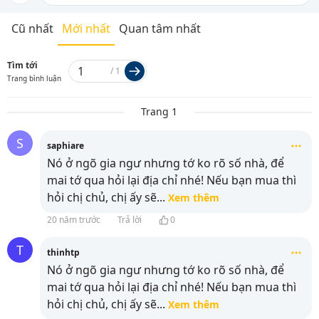
Cũ nhất
Mới nhất
Quan tâm nhất
Tìm tới
/
1
Trang bình luận
Trang 1
S
saphiare
Nó ở ngõ gia ngư nhưng tớ ko rõ số nhà, để
mai tớ qua hỏi lại địa chỉ nhé! Nếu bạn mua thì
hỏi chị chủ, chị ấy sẽ
...
Xem thêm
20 năm trước
Trả lời
0
T
thinhtp
Nó ở ngõ gia ngư nhưng tớ ko rõ số nhà, để
mai tớ qua hỏi lại địa chỉ nhé! Nếu bạn mua thì
hỏi chị chủ, chị ấy sẽ
...
Xem thêm