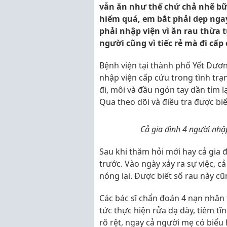
vẫn ăn như thế chứ chả nhẽ bữa
hiểm quá, em bắt phải dẹp ngay
phải nhập viện vì ăn rau thừa 
người cũng vì tiếc rẻ mà đi cấp
Bệnh viện tại thành phố Yết Dươ
nhập viện cấp cứu trong tình trạ
đi, môi và đầu ngón tay dần tím 
Qua theo dõi và điều tra được biế
Cả gia đình 4 người nhập
Sau khi thăm hỏi mới hay cả gia 
trước. Vào ngày xảy ra sự việc, c
nóng lại. Được biết số rau này cũ
Các bác sĩ chẩn đoán 4 nạn nhân t
tức thực hiện rửa dạ dày, tiêm tĩ
rõ rệt, ngay cả người mẹ có biểu