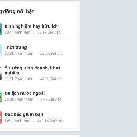
 đồng nổi bật
Kinh nghiệm hay hữu ích
88k Thành viên
·
60.1k Bài viết
Thời trang
52.3k Thành viên
·
25.2k Bài viết
Ý tưởng kinh doanh, khởi
nghiệp
91.7k Thành viên
·
47.3k Bài viết
Du lịch nước ngoài
26.8k Thành viên
·
7.7k Bài viết
Đọc báo giùm bạn
99k Thành viên
·
221.9k Bài viết