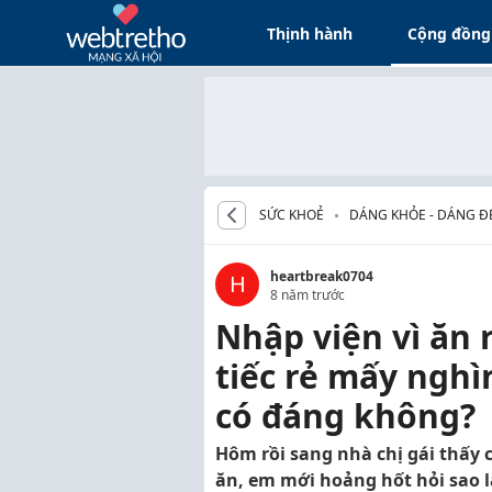
Thịnh hành
Cộng đồng
SỨC KHOẺ
DÁNG KHỎE - DÁNG Đ
heartbreak0704
H
8 năm trước
Nhập viện vì ăn 
tiếc rẻ mấy nghì
có đáng không?
Hôm rồi sang nhà chị gái thấy c
ăn, em mới hoảng hốt hỏi sao l