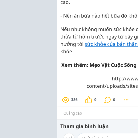
cao.
- Nên ăn bữa nào hết bữa đó khô
Nếu như không muốn sức khỏe 
thừa từ hôm trước
ngay từ bây g
hưởng tới
sức khỏe của bản thân
khỏe.
Xem thêm: Mẹo Vặt Cuộc Sống -
http://www
content/uploads/site
386
0
0
Quảng cáo
Tham gia bình luận