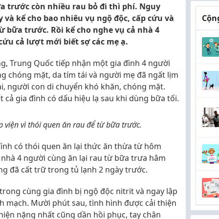
 trước còn nhiều rau bỏ đi thì phí. Nguy
 và kể cho bao nhiêu vụ ngộ độc, cấp cứu và
Cộng
từ bữa trước. Rồi kể cho nghe vụ cả nhà 4
 cứu cả lượt mới biết sợ các mẹ ạ.
ng, Trung Quốc tiếp nhận một gia đình 4 người
ng chóng mặt, da tím tái và người mẹ đã ngất lịm
lại, người con di chuyển khó khăn, chóng mặt.
t cả gia đình có dấu hiệu lạ sau khi dùng bữa tối.
 viện vì thói quen ăn rau để từ bữa trước.
đình có thói quen ăn lại thức ăn thừa từ hôm
ả nhà 4 người cùng ăn lại rau từ bữa trưa hâm
ng đã cất trữ trong tủ lạnh 2 ngày trước.
rong cùng gia đình bị ngộ độc nitrit và ngay lập
nh mạch. Mười phút sau, tình hình được cải thiện
 hiện nặng nhất cũng dần hồi phục, tay chân