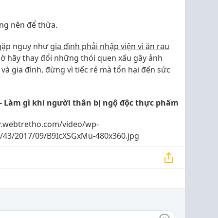
ng nên để thừa.
gặp nguy như
gia đình phải nhập viện vì ăn rau
iờ hãy thay đổi những thói quen xấu gây ảnh
và gia đình, đừng vì tiếc rẻ mà tổn hại đến sức
 Làm gì khi người thân bị ngộ độc thực phẩm
.webtretho.com/video/wp-
s/43/2017/09/B9IcXSGxMu-480x360.jpg