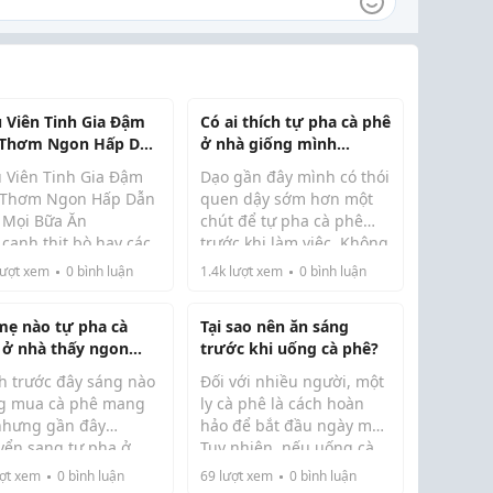
u Viên Tinh Gia Đậm
Có ai thích tự pha cà phê
- Thơm Ngon Hấp Dẫn
ở nhà giống mình
 Mọi Bữa Ăn
không?
u Viên Tinh Gia Đậm
Dạo gần đây mình có thói
– Thơm Ngon Hấp Dẫn
quen dậy sớm hơn một
 Mọi Bữa Ăn
chút để tự pha cà phê
cạnh thịt bò hay các
trước khi làm việc. Không
 hải sản quen thuộc,
biết có mẹ nào giống
ượt xem
0
bình luận
1.4k
lượt xem
0
bình luận
 trâu từ lâu đã được
mình không nhưng cảm
 đến là một loại thực
giác tự chuẩn bị một ly cà
mẹ nào tự pha cà
Tại sao nên ăn sáng
m vô cùng bổ dưỡng
phê thơm vào buổi sáng
 ở nhà thấy ngon
trước khi uống cà phê?
hàm lượng din...
thật sự khá th...
 ngoài quán không?
h trước đây sáng nào
Đối với nhiều người, một
g mua cà phê mang
ly cà phê là cách hoàn
 nhưng gần đây
hảo để bắt đầu ngày mới.
yển sang tự pha ở
Tuy nhiên, nếu uống cà
g lú...
để tiết kiệm chi phí.
phê khi bụng còn đói, cơ
ợt xem
0
bình luận
69
lượt xem
0
bình luận
u bất ngờ là hương vị
thể có thể gặp một số