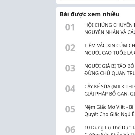
hiện nay, các dòng viên
lại 
hải sản luôn chiếm một vị
có t
Bài được xem nhiều
trí ưu tiên nhờ hương ...
đậm
0
1
HỘI CHỨNG CHUYỂN 
NGUYÊN NHÂN VÀ CÁ
PHÒNG NGỪA HIỆU 
0
2
TIÊM VẮC-XIN CÚM C
NGƯỜI CAO TUỔI: LÁ
BẢO VỆ SỨC KHỎE TỐ
0
3
NGƯỜI GIÀ BỊ TÁO BÓ
ĐỪNG CHỦ QUAN TR
BỆNH LÝ DỄ GÂY BIẾN
0
4
CÂY KẾ SỮA (MILK THIS
CHỨNG
GIẢI PHÁP BỔ GAN, GI
ĐỘC GAN HIỆU QUẢ
0
5
Nệm Giấc Mơ Việt - Bí
Quyết Cho Giấc Ngủ Ê
2026
0
6
10 Dụng Cụ Thể Dục 
Cường Sức Khỏe Và T