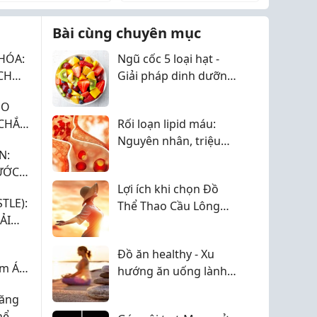
hợp với mình hơn vì
vấn đề như cồn cào, tăng
hể tự điều chỉnh độ
tiết axit dạ dày hoặc cảm
Bài cùng chuyên mục
 nhạt.
giác b...
HÓA:
Ngũ cốc 5 loại hạt -
CH
Giải pháp dinh dưỡng
QUẢ
cho sức khỏe và cuộc
HO
sống hiện đại
 CHẮN
Rối loạn lipid máu:
I ƯU
Nguyên nhân, triệu
N:
chứng và cách phòng
ƯỚC
ngừa
Lợi ích khi chọn Đồ
TLE):
Thể Thao Cầu Lông
ẢI
tháng 8
Đồ ăn healthy - Xu
m Ái
hướng ăn uống lành
mạnh được nhiều
Tăng
người lựa chọn
hể