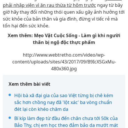
phải nhập viện vì ăn rau thừa từ hôm trước
ngay từ bây
giờ hãy thay đổi những thói quen xấu gây ảnh hưởng tới
sức khỏe của bản thân và gia đình, đừng vì tiếc rẻ mà
tổn hại đến sức khỏe.
Xem thêm: Mẹo Vặt Cuộc Sống - Làm gì khi người
thân bị ngộ độc thực phẩm
http://www.webtretho.com/video/wp-
content/uploads/sites/43/2017/09/B9IcXSGxMu-
480x360.jpg
Xem thêm bài viết
Hội bà xã đại gia của sao Việt từng bị chê kém
sắc hơn chồng nay đã 'lột xác' ba vòng chuẩn
đét lại còn khéo chăm da
Bí kíp làm đẹp từ đầu đến chân chưa tới 50k của
Bảo Thy, chị em học theo đảm bảo da mướt mát