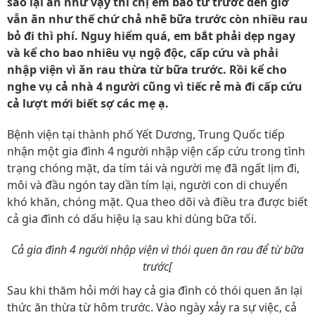
sao lại ăn như vậy thì chị em bảo từ trước đến giờ
vẫn ăn như thế chứ chả nhẽ bữa trước còn nhiều rau
bỏ đi thì phí. Nguy hiểm quá, em bắt phải dẹp ngay
và kể cho bao nhiêu vụ ngộ độc, cấp cứu và phải
nhập viện vì ăn rau thừa từ bữa trước. Rồi kể cho
nghe vụ cả nhà 4 người cũng vì tiếc rẻ mà đi cấp cứu
cả lượt mới biết sợ các mẹ ạ.
Bệnh viện tại thành phố Yết Dương, Trung Quốc tiếp
nhận một gia đình 4 người nhập viện cấp cứu trong tình
trạng chóng mặt, da tím tái và người mẹ đã ngất lịm đi,
môi và đầu ngón tay dần tím lại, người con di chuyển
khó khăn, chóng mặt. Qua theo dõi và điều tra được biết
cả gia đình có dấu hiệu lạ sau khi dùng bữa tối.
Cả gia đình 4 người nhập viện vì thói quen ăn rau để từ bữa
trước[
Sau khi thăm hỏi mới hay cả gia đình có thói quen ăn lại
thức ăn thừa từ hôm trước. Vào ngày xảy ra sự việc, cả