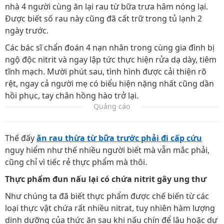
nhà 4 người cùng ăn lại rau từ bữa trưa hâm nóng lại.
Được biết số rau này cũng đã cất trữ trong tủ lạnh 2
ngày trước.
Các bác sĩ chẩn đoán 4 nạn nhân trong cùng gia đình bị
ngộ độc nitrit và ngay lập tức thực hiện rửa dạ dày, tiêm
tĩnh mạch. Mười phút sau, tình hình được cải thiện rõ
rệt, ngay cả người mẹ có biểu hiện nặng nhất cũng dần
hồi phục, tay chân hồng hào trở lại.
Quảng cáo
Thế đấy
ăn rau thừa từ bữa trước phải đi cấp cứu
nguy hiểm như thế nhiều người biết mà vẫn mắc phải,
cũng chỉ vì tiếc rẻ thực phẩm mà thôi.
Thực phẩm đun nấu lại có chứa nitrit gây ung thư
Như chúng ta đã biết thực phẩm được chế biến từ các
loại thực vật chứa rất nhiều nitrat, tuy nhiên hàm lượng
dinh dưỡng của thức ăn sau khi nấu chín để lâu hoặc dự