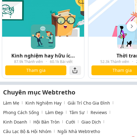
Kinh nghiệm hay hữu íc...
Thời tr
87.9k Thành viên
·
60.1k Bài viết
52.3k Thành viên
·
Tham gia
Tham gia
Chuyên mục Webtretho
Làm Mẹ
Kinh Nghiệm Hay
Giải Trí Cho Gia Đình
Phong Cách Sống
Làm Đẹp
Tâm Sự
Reviews
Kinh Doanh
Hội Bàn Tròn
Cưới
Giao Dịch
Câu Lạc Bộ & Hội Nhóm
Ngôi Nhà Webtretho