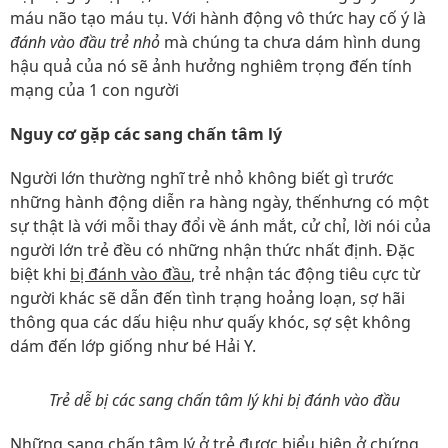
máu não tạo máu tụ. Với hành động vô thức hay cố ý là
đánh vào đầu trẻ nhỏ
mà chúng ta chưa dám hình dung
hậu quả của nó sẽ ảnh hưởng nghiêm trọng đến tính
mạng của 1 con người
Nguy cơ gặp các sang chấn tâm lý
Người lớn thường nghĩ trẻ nhỏ không biết gì trước
những hành động diễn ra hàng ngày, thếnhưng có một
sự thật là với mỗi thay đổi về ánh mắt, cử chỉ, lời nói của
người lớn trẻ đều có những nhận thức nhất định. Đặc
biệt khi
bị đánh vào đầu
, trẻ nhận tác động tiêu cực từ
người khác sẽ dẫn đến tình trạng hoảng loạn, sợ hãi
thông qua các dấu hiệu như quấy khóc, sợ sệt không
dám đến lớp giống như bé Hải Y.
Trẻ dễ bị các sang chấn tâm lý khi bị đánh vào đầu
Những sang chấn tâm lý ở trẻ được biểu hiện ở chứng