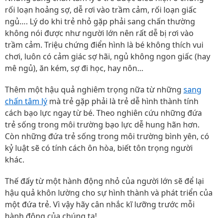
rối loạn hoảng sợ, dễ rơi vào trầm cảm, rối loạn giấc
ngủ…. Lý do khi trẻ nhỏ gặp phải sang chấn thường
không nói được như người lớn nên rất dễ bị rơi vào
trầm cảm. Triệu chứng điển hình là bé không thích vui
chơi, luôn có cảm giác sợ hãi, ngủ không ngon giấc (hay
mê ngủ), ăn kém, sợ đi học, hay nôn…
Thêm một hậu quả nghiêm trọng nữa từ những
sang
chấn tâm lý
mà trẻ gặp phải là trẻ dễ hình thành tính
cách bạo lực ngay từ bé. Theo nghiên cứu những đứa
trẻ sống trong môi trường bạo lực dễ hung hãn hơn.
Còn những đứa trẻ sống trong môi trường bình yên, có
kỷ luật sẽ có tính cách ôn hòa, biết tôn trọng người
khác.
Thế đấy từ một hành động nhỏ của người lớn sẽ để lại
hậu quả khôn lường cho sự hình thành và phát triển của
một đứa trẻ. Vì vậy hãy cân nhắc kĩ lưỡng trước mỗi
hành động của chúng ta!