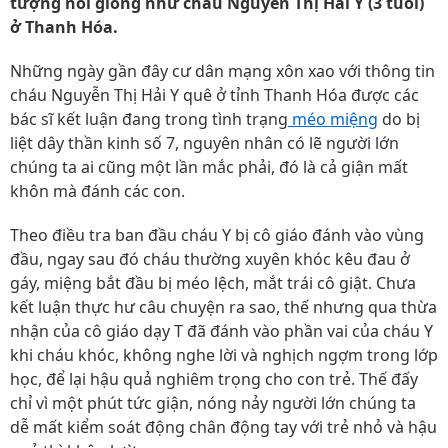
tượng nổi giống như cháu Nguyễn Thị Hải Y (3 tuổi)
ở Thanh Hóa.
Những ngày gần đây cư dân mạng xôn xao với thông tin
cháu Nguyễn Thị Hải Y quê ở tỉnh Thanh Hóa được các
bác sĩ kết luận đang trong tình trạng
méo miệng
do bị
liệt dây thần kinh số 7, nguyên nhân có lẽ người lớn
chúng ta ai cũng một lần mắc phải, đó là cả giận mất
khôn mà đánh các con.
Theo điều tra ban đầu cháu Y bị cô giáo đánh vào vùng
đầu, ngay sau đó cháu thường xuyên khóc kêu đau ở
gáy, miệng bắt đầu bị méo lệch, mắt trái cô giật. Chưa
kết luận thực hư câu chuyện ra sao, thế nhưng qua thừa
nhận của cô giáo dạy T đã đánh vào phần vai của cháu Y
khi cháu khóc, không nghe lời và nghịch ngợm trong lớp
học, để lại hậu quả nghiêm trọng cho con trẻ. Thế đấy
chỉ vì một phút tức giận, nóng nảy người lớn chúng ta
dễ mất kiểm soát động chân động tay với trẻ nhỏ và hậu