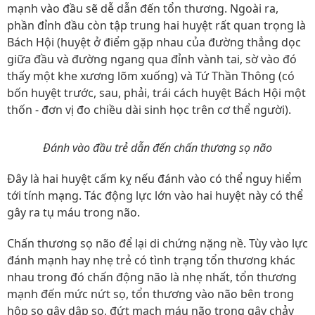
mạnh vào đầu sẽ dễ dẫn đến tổn thương. Ngoài ra,
phần đỉnh đầu còn tập trung hai huyệt rất quan trọng là
Bách Hội (huyệt ở điểm gặp nhau của đường thẳng dọc
giữa đầu và đường ngang qua đỉnh vành tai, sờ vào đó
thấy một khe xương lõm xuống) và Tứ Thần Thông (có
bốn huyệt trước, sau, phải, trái cách huyệt Bách Hội một
thốn - đơn vị đo chiều dài sinh học trên cơ thể người).
Đánh vào đầu trẻ dẫn đến chấn thương sọ não
Đây là hai huyệt cấm kỵ nếu đánh vào có thể nguy hiểm
tới tính mạng. Tác động lực lớn vào hai huyệt này có thể
gây ra tụ máu trong não.
Chấn thương sọ não để lại di chứng nặng nề. Tùy vào lực
đánh mạnh hay nhẹ trẻ có tình trạng tổn thương khác
nhau trong đó chấn động não là nhẹ nhất, tổn thương
mạnh đến mức nứt sọ, tổn thương vào não bên trong
hộp sọ gây dập sọ, đứt mạch máu não trong gây chảy