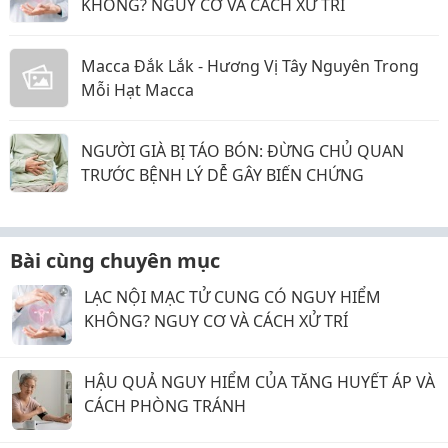
KHÔNG? NGUY CƠ VÀ CÁCH XỬ TRÍ
Macca Đắk Lắk - Hương Vị Tây Nguyên Trong
Mỗi Hạt Macca
NGƯỜI GIÀ BỊ TÁO BÓN: ĐỪNG CHỦ QUAN
TRƯỚC BỆNH LÝ DỄ GÂY BIẾN CHỨNG
Bài cùng chuyên mục
LẠC NỘI MẠC TỬ CUNG CÓ NGUY HIỂM
KHÔNG? NGUY CƠ VÀ CÁCH XỬ TRÍ
HẬU QUẢ NGUY HIỂM CỦA TĂNG HUYẾT ÁP VÀ
CÁCH PHÒNG TRÁNH