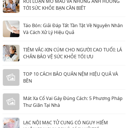
RỐI LOẠN MỠ MÁU VÀ NHỮNG ẢNH HƯỞNG
TỚI SỨC KHỎE BẠN CẦN BIẾT
Táo Bón: Giải Đáp Tất Tần Tật Về Nguyên Nhân
Và Cách Xử Lý Hiệu Quả
TIÊM VẮC-XIN CÚM CHO NGƯỜI CAO TUỔI: LÁ
CHẮN BẢO VỆ SỨC KHỎE TỐI ƯU
TOP 10 CÁCH BẢO QUẢN NỆM HIỆU QUẢ VÀ
BỀN
Mát Xa Cổ Vai Gáy Đúng Cách: 5 Phương Pháp
Thư Giãn Tại Nhà
LẠC NỘI MẠC TỬ CUNG CÓ NGUY HIỂM